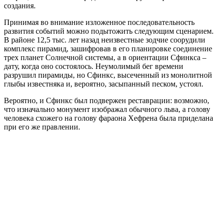
создания.
Принимая во внимание изложенное последовательность
развития событий можно подытожить следующим сценарием.
В районе 12,5 тыс. лет назад неизвестные зодчие соорудили
комплекс пирамид, зашифровав в его планировке соединение
трех планет Солнечной системы, а в ориентации Сфинкса –
дату, когда оно состоялось. Неумолимый бег времени
разрушил пирамиды, но Сфинкс, высеченный из монолитной
глыбы известняка и, вероятно, засыпанный песком, устоял.
Вероятно, и Сфинкс был подвержен реставрации: возможно,
что изначально монумент изображал обычного льва, а голову
человека схожего на голову фараона Хефрена была приделана
при его же правлении.