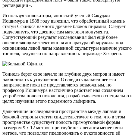
реставрации».
Используя эхолокаторы, японский ученый Сакуджи
Иошимура в 1988 году выяснил, что обработанный камень
статуи Сфинкса намного древнее блоков пирамид. Следует
подчеркнуть, что древнее сам материал монумента.
Сопутствующий результат исследования был ещё более
ошеломляющим: электронная аппаратура обнаружила под
основанием левой лапы каменной скульптуры наличие узкого
тоннеля, ведущего по направлению к пирамиде Хефрена.
Тоннель берет свое начало на глубине двух метров и имеет
наклонность к углублению. Отследить дальнейшее его
направление пока не представляется возможным, но
профессор Иошимура настойчиво работает над созданием
устройства нового поколения, разрабатываемого специально в
целях изучения этого подземного лабиринта.
Дальнейшие исследования пространства между лапами и
боковой стороны статуи свидетельствуют о том, что в этом
пространстве существует полость прямоугольной формы
размером 9 х 12 метров при глубине залегания менее пяти
метров, что позволяет предположить о рукотворности её