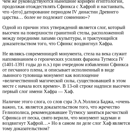
Чем же руководствуются нынешние корифеи египтологии,
продолжая отождествлять Сфинкса с Хафрой и настаивать,
что «[его] датирование периодом IV династии Древнего
царства… более не подлежит сомнению»?
Одной из причин этих утверждений является слог, который
высечен на поверхности гранитной стелы, расположенной
между передними лапами скульптуры, и трактующийся
доказательством того, что Сфинкс воздвигнул Хафра.
Не являясь современницей монумента, стела на века служит
напоминанием о героических усилиях фараона Тутмоса IV
(1401-1391 годы до н.э.) при очередном избавлении Сфинкса
от песчаного плена, и описывает исполненный в виде
львиного туловища монумент как воплощение
«величественной магической силы, существовавшей в этом
месте с начала всех времен». В 13-ой строке надписи высечен
первый слог имени Хафра — Хаф.
Наличие этого слога, со слов сэра Э.А.Уоллиса Баджа, «очень
важно, т.к. является доказательством того, что жречество
Гелиополиса, рекомендовавшее Тутмосу заняться расчисткой
Сфинкса от песка, свято верили, что монумент задуман и
воздвигнут Хафрой…» Но в самом ли деле слог Хаф является
тому доказательством?