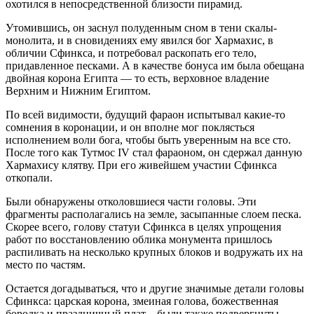
охотился в непосредственной близости пирамид.
Утомившись, он заснул полуденным сном в тени скалы-
монолита, и в сновидениях ему явился бог Хармахис, в
обличии Сфинкса, и потребовал раскопать его тело,
придавленное песками. А в качестве бонуса им была обещана
двойная корона Египта — то есть, верховное владение
Верхним и Нижним Египтом.
По всей видимости, будущий фараон испытывал какие-то
сомнения в коронации, и он вполне мог поклясться
исполнением воли бога, чтобы быть уверенным на все сто.
После того как Тутмос IV стал фараоном, он сдержал данную
Хармахису клятву. При его живейшем участии Сфинкса
откопали.
Были обнаружены отколовшиеся части головы. Эти
фрагменты располагались на земле, засыпанные слоем песка.
Скорее всего, голову статуи Сфинкса в целях упрощения
работ по восстановлению облика монумента пришлось
распиливать на несколько крупных блоков и водружать их на
место по частям.
Остается догадываться, что и другие значимые детали головы
Сфинкса: царская корона, змеиная голова, божественная
бородка и праздничный плат – были также подвергнуты