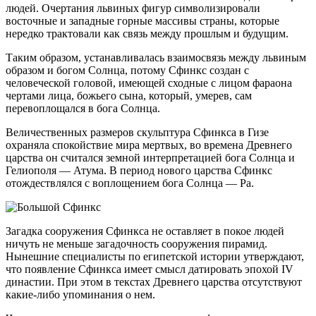
людей. Очертания львиных фигур символизировали
восточные и западные горные массивы страны, которые
нередко трактовали как связь между прошлым и будущим.
Таким образом, устанавливалась взаимосвязь между львиным
образом и богом Солнца, потому Сфинкс создан с
человеческой головой, имеющей сходные с лицом фараона
чертами лица, божьего сына, который, умерев, сам
перевоплощался в бога Солнца.
Величественных размеров скульптура Сфинкса в Гизе
охраняла спокойствие мира мертвых, во времена Древнего
царства он считался земной интерпретацией бога Солнца и
Гелиополя — Атума. В период нового царства Сфинкс
отождествлялся с воплощением бога Солнца — Ра.
Загадка сооружения Сфинкса не оставляет в покое людей
ничуть не меньше загадочность сооружения пирамид.
Нынешние специалисты по египетской истории утверждают,
что появление Сфинкса имеет смысл датировать эпохой IV
династии. При этом в текстах Древнего царства отсутствуют
какие-либо упоминания о нем.