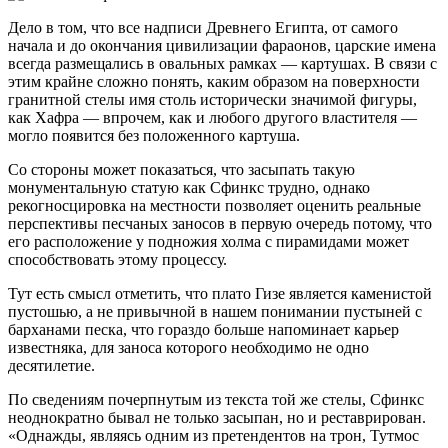
Дело в том, что все надписи Древнего Египта, от самого
начала и до окончания цивилизации фараонов, царские имена
всегда размещались в овальных рамках — картушах. В связи с
этим крайне сложно понять, каким образом на поверхности
гранитной стелы имя столь исторически значимой фигуры,
как Хафра — впрочем, как и любого другого властителя —
могло появится без положенного картуша.
Со стороны может показаться, что засыпать такую
монументальную статую как Сфинкс трудно, однако
рекогносцировка на местности позволяет оценить реальные
перспективы песчаных заносов в первую очередь потому, что
его расположение у подножия холма с пирамидами может
способствовать этому процессу.
Тут есть смысл отметить, что плато Гизе является каменистой
пустошью, а не привычной в нашем понимании пустыней с
барханами песка, что гораздо больше напоминает карьер
известняка, для заноса которого необходимо не одно
десятилетие.
По сведениям почерпнутым из текста той же стелы, Сфинкс
неоднократно бывал не только засыпан, но и реставрирован.
«Однажды, являясь одним из претендентов на трон, Тутмос