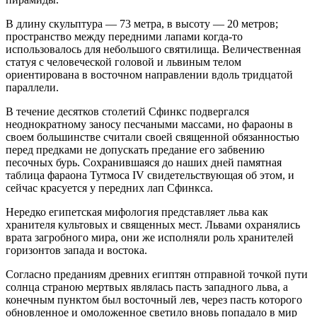
В длину скульптура — 73 метра, в высоту — 20 метров;
пространство между передними лапами когда-то
использовалось для небольшого святилища. Величественная
статуя с человеческой головой и львиным телом
ориентирована в восточном направлении вдоль тридцатой
параллели.
В течение десятков столетий Сфинкс подвергался
неоднократному заносу песчаными массами, но фараоны в
своем большинстве считали своей священной обязанностью
перед предками не допускать предание его забвению
песочных бурь. Сохранившаяся до наших дней памятная
таблица фараона Тутмоса IV свидетельствующая об этом, и
сейчас красуется у передних лап Сфинкса.
Нередко египетская мифология представляет льва как
хранителя культовых и священных мест. Львами охранялись
врата загробного мира, они же исполняли роль хранителей
горизонтов запада и востока.
Согласно преданиям древних египтян отправной точкой пути
солнца страною мертвых являлась пасть западного льва, а
конечным пунктом был восточный лев, через пасть которого
обновленное и омоложенное светило вновь попадало в мир