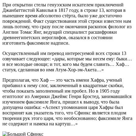
При открытии стелы генуэзским искателем приключений
Джанбаттистой Кавилья в 1817 году, в строке 13, которая в
нынешнее время абсолютно стёрта, было уже достаточно
повреждений. Факт существования этой строки известен нам
лишь потому, что сразу после окончания раскопок филолог из
Англии Томас Янг, ведущий специалист расшифровки
древнеегипетских иероглифов, оказался в состоянии
изготовить факсимиле надписи.
Осуществленный им перевод интересуемой всех строки 13
озвучивает следующее: «дары, которые мы несем ему: быки…
и все молодые овощи; и тот, кого мы будем славить… Хаф…
статуя, сделанная во имя Атум-Хор-эм-Акета…»
Предполагая, что Хаф — это часть имени Хафра, ученый
прибавил к нему слог, заключенный в квадратные скобки,
чтобы показать заполненный им пробел. Но в 1905 году
египтолог из Америки Джеймс Генри Брэстед, занимавшийся
изучением факсимиле Янга, пришел к выводу, что была
допущена ошибка: «Аспект упоминания царя Хафры был
воспринят как указатель того, что Сфинкс является плодом
творения рук этого царя, что необоснованно; факсимиле Янга
не содержит и намека на картуш…»