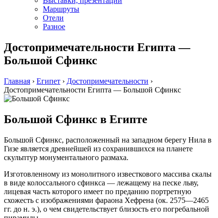
Выставки, презентации
Маршруты
Отели
Разное
Достопримечательности Египта —
Большой Сфинкс
Главная
›
Египет
›
Достопримечательности
›
Достопримечательности Египта — Большой Сфинкс
Большой Сфинкс в Египте
Большой Сфинкс, расположенный на западном берегу Нила в
Гизе является древнейшей из сохранившихся на планете
скульптур монументального размаха.
Изготовленному из монолитного известкового массива скалы
в виде колоссального сфинкса — лежащему на песке льву,
лицевая часть которого имеет по преданию портретную
схожесть с изображениями фараона Хефрена (ок. 2575—2465
гг. до н. э.), о чем свидетельствует близость его погребальной
пирамиды.