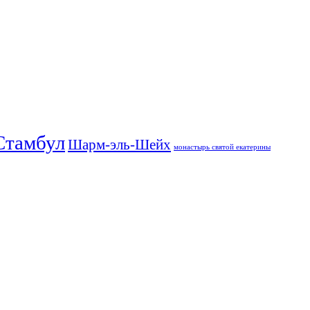
Стамбул
Шарм-эль-Шейх
монастырь святой екатерины