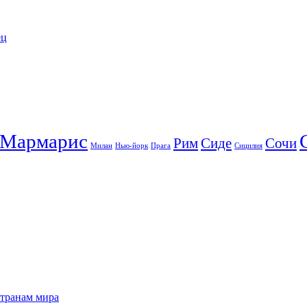
ец
Мармарис
Рим
Сиде
Сочи
Милан
Нью-йорк
Прага
Сицилия
странам мира