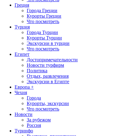
Греция
Города Греции
Курорты Греции
Что посмотреть
Турция
Города Турции
Курорты Турции
Экскурсии в турции
Что посмотреть
Египет
Достопримечательности
Новости турфирм
Политика
Отдых, развлечения
Экскурсии в Египте
Европа +
Чехия
Города
Курорты, экскурсии
Что посмотреть
Новости
За рубежом
Россия
Туринфо