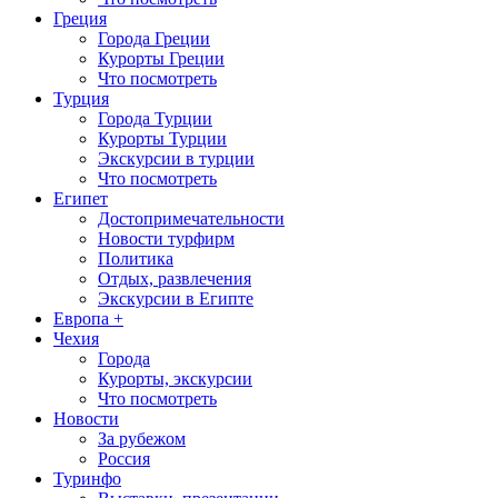
Греция
Города Греции
Курорты Греции
Что посмотреть
Турция
Города Турции
Курорты Турции
Экскурсии в турции
Что посмотреть
Египет
Достопримечательности
Новости турфирм
Политика
Отдых, развлечения
Экскурсии в Египте
Европа +
Чехия
Города
Курорты, экскурсии
Что посмотреть
Новости
За рубежом
Россия
Туринфо