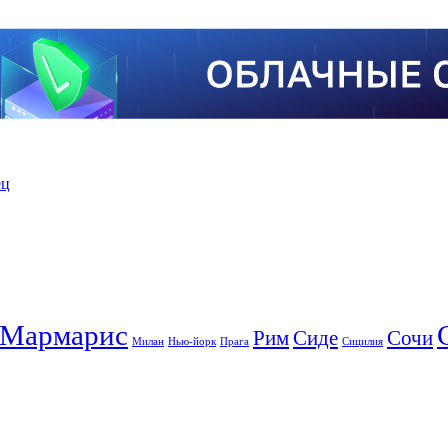
ец
Мармарис
Рим
Сиде
Сочи
Милан
Нью-йорк
Прага
Сицилия