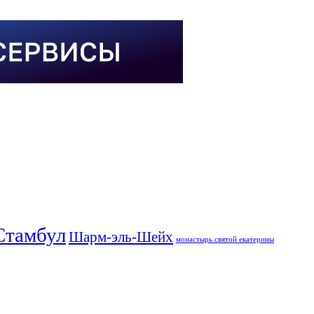
Стамбул
Шарм-эль-Шейх
монастырь святой екатерины