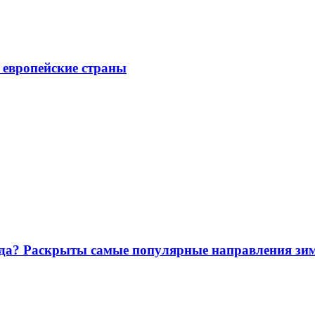
е европейские страны
лода? Раскрыты самые популярные направления зи