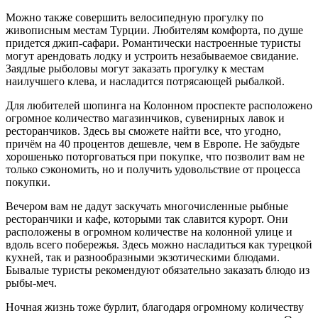
Можно также совершить велосипедную прогулку по
живописным местам Турции. Любителям комфорта, по душе
придется джип-сафари. Романтически настроенные туристы
могут арендовать лодку и устроить незабываемое свидание.
Заядлые рыболовы могут заказать прогулку к местам
наилучшего клева, и насладится потрясающей рыбалкой.
Для любителей шопинга на Колонном проспекте расположено
огромное количество магазинчиков, сувенирных лавок и
ресторанчиков. Здесь вы сможете найти все, что угодно,
причём на 40 процентов дешевле, чем в Европе. Не забудьте
хорошенько поторговаться при покупке, что позволит вам не
только сэкономить, но и получить удовольствие от процесса
покупки.
Вечером вам не дадут заскучать многочисленные рыбные
ресторанчики и кафе, которыми так славится курорт. Они
расположены в огромном количестве на колонной улице и
вдоль всего побережья. Здесь можно насладиться как турецкой
кухней, так и разнообразными экзотическими блюдами.
Бывалые туристы рекомендуют обязательно заказать блюдо из
рыбы-меч.
Ночная жизнь тоже бурлит, благодаря огромному количеству