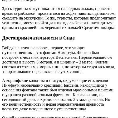
Здесь туристы могут покататься на водных лыжах, провести
время за рыбалкой, прокатиться на лодке, заняться дайвингом,
съездить на экскурсии. Те же, туристы, которые предпочитают
уединение, могут пройти дальше вдоль берега и насладиться
одним из красивейших черепашьих пляжей Средиземноморья.
Достопримечательности в Сиде
Войдя в античные ворота, первое, что увидит
путешественник – это фонтан Нимфеум. Фонтан был
построен в честь императора Веспасиана. Первоначально он
достигал в высоту 5 метров, а в ширину – 3 метра. Фонтан
состоял из сотен мраморных ниш, по которым струилась вода,
завораживающе переливаясь в лучах солнца.
А коринфские колонны и статуи, окружающие его, делали
Нимфеум необычайно красивым. Бассейн, находящийся у
основания фонтана также был отделан мраморными плитами
и украшен разнообразными фресками. К сожалению, на
сегодняшний день сохранилось только 2 этажа фонтана. Но
его величественность и некая очаровательная древность
восхитят даже искушенного путешественника.
Одной из главных достопримечательностей Сиде является