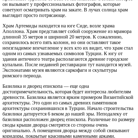
он вызывает у профессиональных фотографов, которые
советуют осматривать храм на закате. В лучах солнца храм
выглядит просто потрясающе.
Храм Артемиды находится на юге Сиде, возле храма
Аполлона. Храм представляет собой сооружение из мрамора
длинной 35 метров и шириной 20 метров. К сожалению,
сохранилось всего пять колонн, но они оставляют такое
неизгладимое впечатление у всех кто их видит, что храм стал
одним из самых узнаваемых символов Турции. К югу от
здания античного театра располагаются древние городские
купальни. После недавней реставрации тут находится музей.
Экспонатами музея являются саркофаги и скульптуры
римского периода.
Базилика и дворец епископа — еще одна
достопримечательность, которая будет интересна любителям
древности. Базилика является ярким примером Византийской
архитектуры. Это один из самых древних памятников
архитектуры сохранившихся в Турции. Начало строительства
базилики датируется 6 веком до нашей эры. Неподалеку от
базилики расположен дворец епископа. Различные по размеру
своды крыши дворца смотрятся со стороны очень
оригинально. А помещения дворца между собой связывают
коридоры, покрытые красивыми каменными арками.