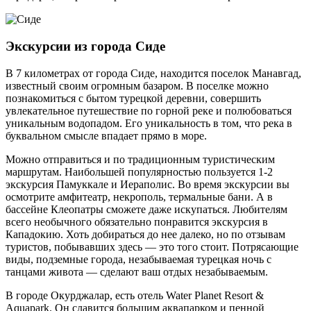
Экскурсии из города Сиде
В 7 километрах от города Сиде, находится поселок Манавгад,
известный своим огромным базаром. В поселке можно
познакомиться с бытом турецкой деревни, совершить
увлекательное путешествие по горной реке и полюбоваться
уникальным водопадом. Его уникальность в том, что река в
буквальном смысле впадает прямо в море.
Можно отправиться и по традиционным туристическим
маршрутам. Наибольшей популярностью пользуется 1-2
экскурсия Памуккале и Иераполис. Во время экскурсии вы
осмотрите амфитеатр, некрополь, термальные бани. А в
бассейне Клеопатры сможете даже искупаться. Любителям
всего необычного обязательно понравится экскурсия в
Кападокию. Хоть добираться до нее далеко, но по отзывам
туристов, побывавших здесь — это того стоит. Потрясающие
виды, подземные города, незабываемая турецкая ночь с
танцами живота — сделают ваш отдых незабываемым.
В городе Окурджалар, есть отель Water Planet Resort &
Aquapark. Он славится большим аквапарком и пенной