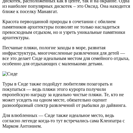
дискотек, расположенных как в центе, так и на окраине. Одна
из наиболее популярных дискотек – это Оксид. Она находится
ближе к поселку Манавгат.
Красота первозданной природы в сочетании с обилием
памятников архитектуры позволят не только насладиться
превосходным отдыхом, но и узреть уникальные памятники
архитектуры.
Песчаные пляжи, пологие заходы в море, развитая
инфраструктура, многочисленные развлечения для детей —
все это делает Сиде идеальным местом для семейного отдыха,
особенно для отдыхающих с маленькими детьми.
Туры в Сиде также подойдут любителям позагорать и
покупаться — ведь пляжи этого курорта получили
европейскую награду за идеально чистые пляжи. Те, кто не
может усидеть на одном месте, обязательно оценит
разнообразный спектр развлечений от рыбалки до дайвинга.
Для влюбленных — Сиде также идеальное место, ведь
согласно легенде когда-то тут встречались сама Клеопатра с
Марком Антонием.