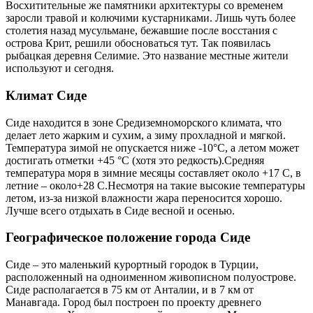
Восхитительные же памятники архитектуры со временем
заросли травой и колючими кустарниками. Лишь чуть более
столетия назад мусульмане, бежавшие после восстания с
острова Крит, решили обосноваться тут. Так появилась
рыбацкая деревня Селимие. Это название местные жители
используют и сегодня.
Климат Сиде
Сиде находится в зоне Средиземноморского климата, что
делает лето жарким и сухим, а зиму прохладной и мягкой.
Температура зимой не опускается ниже -10°C, а летом может
достигать отметки +45 °C (хотя это редкость).Средняя
температура моря в зимние месяцы составляет около +17 С, в
летние – около+28 С.Несмотря на такие высокие температуры
летом, из-за низкой влажности жара переносится хорошо.
Лучше всего отдыхать в Сиде весной и осенью.
Географическое положение города Сиде
Сиде – это маленький курортный городок в Турции,
расположенный на одноименном живописном полуострове.
Сиде располагается в 75 км от Анталии, и в 7 км от
Манавгада. Город был построен по проекту древнего