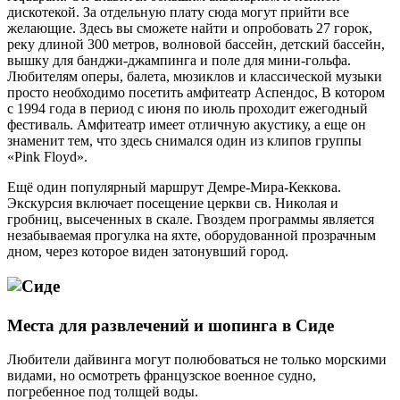
дискотекой. За отдельную плату сюда могут прийти все
желающие. Здесь вы сможете найти и опробовать 27 горок,
реку длиной 300 метров, волновой бассейн, детский бассейн,
вышку для банджи-джампинга и поле для мини-гольфа.
Любителям оперы, балета, мюзиклов и классической музыки
просто необходимо посетить амфитеатр Аспендос, В котором
с 1994 года в период с июня по июль проходит ежегодный
фестиваль. Амфитеатр имеет отличную акустику, а еще он
знаменит тем, что здесь снимался один из клипов группы
«Pink Floyd».
Ещё один популярный маршрут Демре-Мира-Кеккова.
Экскурсия включает посещение церкви св. Николая и
гробниц, высеченных в скале. Гвоздем программы является
незабываемая прогулка на яхте, оборудованной прозрачным
дном, через которое виден затонувший город.
Места для развлечений и шопинга в Сиде
Любители дайвинга могут полюбоваться не только морскими
видами, но осмотреть французское военное судно,
погребенное под толщей воды.