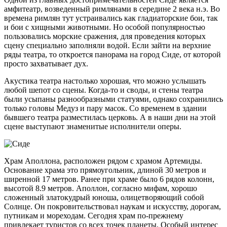
амфитеатр, возведенный римлянами в середине 2 века н.э. Во
времена римлян тут устраивались как гладиаторские бои, так
и бои с хищными животными. Но особой популярностью
пользовались морские сражения, для проведения которых
сцену специально заполняли водой. Если зайти на верхние
ряды театра, то откроется панорама на город Сиде, от которой
просто захватывает дух.
Акустика театра настолько хорошая, что можно услышать
любой шепот со сцены. Когда-то и своды, и стены театра
были усыпаны разнообразными статуями, однако сохранились
только головы Медуз и пару масок. Со временем в здании
бывшего театра разместилась церковь. А в наши дни на этой
сцене выступают знаменитые исполнители оперы.
Храм Аполлона, расположен рядом с храмом Артемиды.
Основание храма это прямоугольник, длиной 30 метров и
ширенной 17 метров. Ранее при храме было 6 рядов колонн,
высотой 8.9 метров. Аполлон, согласно мифам, хорошо
сложенный златокудрый юноша, олицетворяющий собой
Солнце. Он покровительствовал наукам и искусству, дорогам,
путникам и мореходам. Сегодня храм по-прежнему
привлекает туристов со всех точек планеты. Особый интерес