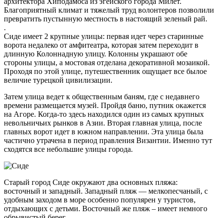
архитектора Хиподамоса из эгейского города Милет.
Благоприятный климат и тяжелый труд волонтеров позволили
превратить пустынную местность в настоящий зеленый рай.
.
Сиде имеет 2 крупные улицы: первая идет через старинные
ворота недалеко от амфитеатра, которая затем переходит в
длинную Колоннадную улицу. Колонны украшают обе
стороны улицы, а мостовая отделана декоративной мозаикой.
Проходя по этой улице, путешественник ощущает все былое
величие турецкой цивилизации.
Затем улица ведет к общественным баням, где с недавнего
времени размещается музей. Пройдя баню, путник окажется
на Агоре. Когда-то здесь находился один из самых крупных
невольничьих рынков в Азии. Вторая главная улица, после
главных ворот идет в южном направлении. Эта улица была
частично утрачена в период правления Византии. Именно тут
сходятся все небольшие улицы города.
Старый город Сиде окружают два основных пляжа:
восточный и западный. Западный пляж — мелкопесчаный, с
удобным заходом в море особенно популярен у туристов,
отдыхающих с детьми. Восточный же пляж – имеет немного
обрывистый берег.