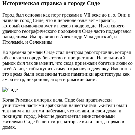
Историческая справка о городе Сиде
Город был основан как порт греками в VII веке до н. э. Они и
назвали город Сиде, что в переводе означает «гранат»,
который символизирует у греков плодородие. Из-за своего
удачного географического положения Сиде часто подвергался
нападениям. Им правили и Александр Македонский, и
Птолемей, и Селеквиды.
Во времена римлян Сиде стал центром работорговли, которая
обеспечила городу богатство и процветание. Невольничий
рынок был так знаменит, что сюда приезжали богатые люди со
всей Азии, чтобы купить самую красивую девушку. Именно в
это время были возведены такие памятники архитектуры как
амфитеатр, некрополь, агора и римские бани.
Когда Римская империя пала, Сиде был практически
уничтожен частыми арабскими нашествиями. Жители были
так напуганы этими набегами, что оставили свои дома, и
покинули город. Многие десятилетия единственными
жителями Сиде были птицы, которые вили гнезда прямо в
домах.