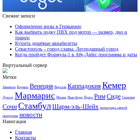
Свежие записи
Оформление визы в Германию
Как выбрать лодку ПВХ под мотор — размер, дно и
транец
Купить дешёвые авиабилеты
Севастополь – город славы. Легендарный город
Когда пройдет Формула-1 в Абу-Даби: программа и даты
Виртуальный сервер
Метки
Кемер
Венеция
Каппадокия
Авиньон
Бормио
Версаль
Мармарис
Рим
Сиде
Луксор
Милан
Нью-йорк
Прага
Сицилия
Стамбул
Сочи
Шарм-эль-Шейх
монастырь святой
новости
екатерины
Навигация
Главная
Контакты