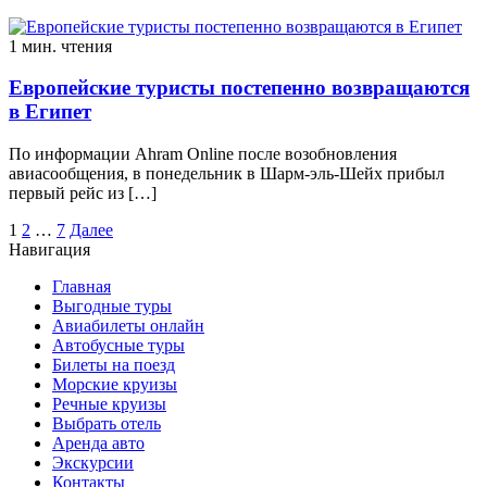
1 мин. чтения
Европейские туристы постепенно возвращаются
в Египет
По информации Ahram Online после возобновления
авиасообщения, в понедельник в Шарм-эль-Шейх прибыл
первый рейс из […]
Пагинация
1
2
…
7
Далее
Навигация
записей
Главная
Выгодные туры
Авиабилеты онлайн
Автобусные туры
Билеты на поезд
Морские круизы
Речные круизы
Выбрать отель
Аренда авто
Экскурсии
Контакты