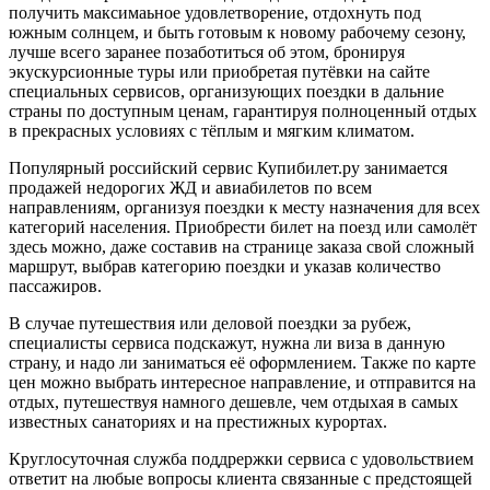
получить максимаьное удовлетворение, отдохнуть под
южным солнцем, и быть готовым к новому рабочему сезону,
лучше всего заранее позаботиться об этом, бронируя
экускурсионные туры или приобретая путёвки на сайте
специальных сервисов, организующих поездки в дальние
страны по доступным ценам, гарантируя полноценный отдых
в прекрасных условиях с тёплым и мягким климатом.
Популярный российский сервис Купибилет.ру занимается
продажей недорогих ЖД и авиабилетов по всем
направлениям, организуя поездки к месту назначения для всех
категорий населения. Приобрести билет на поезд или самолёт
здесь можно, даже составив на странице заказа свой сложный
маршрут, выбрав категорию поездки и указав количество
пассажиров.
В случае путешествия или деловой поездки за рубеж,
специалисты сервиса подскажут, нужна ли виза в данную
страну, и надо ли заниматься её оформлением. Также по карте
цен можно выбрать интересное направление, и отправится на
отдых, путешествуя намного дешевле, чем отдыхая в самых
известных санаториях и на престижных курортах.
Круглосуточная служба поддрержки сервиса с удовольствием
ответит на любые вопросы клиента связанные с предстоящей