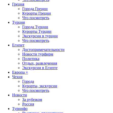
Греция
Города Греции
Курорты Греции
Что посмотреть
Турция
Города Турции
Курорты Турции
Экскурсии в турции
Что посмотреть
Египет
Достопримечательности
Новости турфирм
Политика
Отдых, развлечения
Экскурсии в Египте
Европа +
Чехия
Города
Курорты, экскурсии
Что посмотреть
Новости
За рубежом
Россия
Туринфо