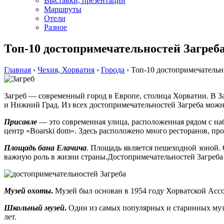
Выставки, презентации
Маршруты
Отели
Разное
Топ-10 достопримечательностей Загреб
Главная
›
Чехия, Хорватия
›
Города
›
Топ-10 достопримечательн
Загреб — современный город в Европе, cтолица Хорватии. В За
и Нижний Град. Из всех достопримечательностей Загреба можн
Присавле
— это современная улица, расположенная рядом с на
центр «Boarski dom». Здесь расположено много ресторанов, пр
Площадь бана Елачича
. Площадь является пешеходной зоной. 
важную роль в жизни страны.Достопримечательностей Загреба
Музей охоты
.
Музей был основан в 1954 году Хорватской Асс
Школьный музей
.
Один из самых популярных и старинных музее
лет.