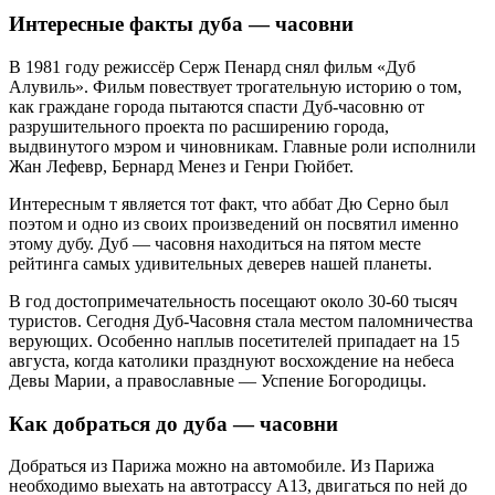
Интересные факты дуба — часовни
В 1981 году режиссёр Серж Пенард снял фильм «Дуб
Алувиль». Фильм повествует трогательную историю о том,
как граждане города пытаются спасти Дуб-часовню от
разрушительного проекта по расширению города,
выдвинутого мэром и чиновникам. Главные роли исполнили
Жан Лефевр, Бернард Менез и Генри Гюйбет.
Интересным т является тот факт, что аббат Дю Серно был
поэтом и одно из своих произведений он посвятил именно
этому дубу. Дуб — часовня находиться на пятом месте
рейтинга самых удивительных деверев нашей планеты.
В год достопримечательность посещают около 30-60 тысяч
туристов. Сегодня Дуб-Часовня стала местом паломничества
верующих. Особенно наплыв посетителей припадает на 15
августа, когда католики празднуют восхождение на небеса
Девы Марии, а православные — Успение Богородицы.
Как добраться до дуба — часовни
Добраться из Парижа можно на автомобиле. Из Парижа
необходимо выехать на автотрассу А13, двигаться по ней до