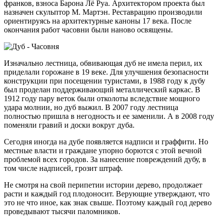
франков, взноса Барона Лё Руа. Архитектором проекта был
назначен скульптор М. Мартэн. Реставрацию производили
ориентируясь на архитектурные каноны 17 века. После
окончания работ часовни были наново освящены.
Изначально лестница, обвивающая дуб не имела перил, их
приделали горожане в 19 веке. Для улучшения безопасности
конструкции при посещении туристами, в 1988 году к дубу
был проделан поддерживающий металлический каркас. В
1912 году пару веток были отколоты вследствие мощного
удара молнии, но дуб выжил. В 2007 году лестница
полностью пришла в негодность и ее заменили. А в 2008 году
поменяли гравий и доски вокруг дуба.
Сегодня иногда на дубе появляется надписи и граффити. Но
местные власти и граждане упорно борются с этой вечной
проблемой всех городов. За нанесение повреждений дубу, в
том числе надписей, грозит штраф.
Не смотря на свой перипетии истории дерево, продолжает
расти и каждый год плодоносит. Верующие утверждают, что
это не что иное, как знак свыше. Поэтому каждый год дерево
проведывают тысячи паломников.