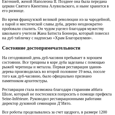
Евгенией, женой Наполеона ІІ. Позднее она была передана
церкви Святого Квентина Алувильского, и ныне хранится в
его ризнице.
Во время французской великой революции из-за чародейной,
а парой и мистической славы дуба, дерево неоднократно
пробовали спалить. Он чудом уцелел благодаря мужеству
школьного учителя Жана Батиста Боннера, который повесил
на дуб табличку с надписью «Храм Благоразумия».
Состояние достопримечательности
На сегодняшний день дуб-часовня пребывает в хорошем
состоянии. Все трещины в коре дуба заделаны с помощью
рыжей черепицы и металла. Первая реставрация здания-
дерева производилась во второй половине 19 века, посоле
того как дуб-часовню, было официально признано
памятником архитектуры.
Реставрация стала возможна благодаря стараниям аббата
Шоле, который не постеснялся попросить о помощи префекта
Seine-Inférieure. Руководил реставрационными работами
директор духовной семинарии Д’Ивто.
Все роботы проделывались за счет щедрого, в размере 1200