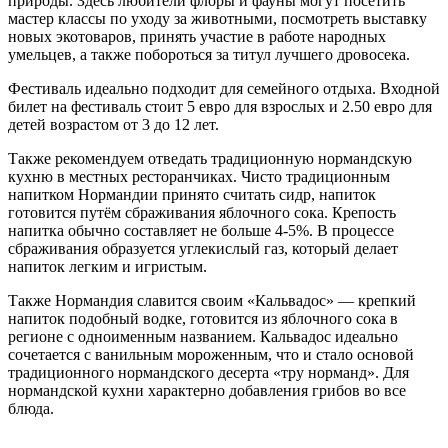
природы. Здесь любители флоры и фауны могут посетить
мастер классы по уходу за животными, посмотреть выставку
новых экотоваров, принять участие в работе народных
умельцев, а также побороться за титул лучшего дровосека.
Фестиваль идеально подходит для семейного отдыха. Входной
билет на фестиваль стоит 5 евро для взрослых и 2.50 евро для
детей возрастом от 3 до 12 лет.
Также рекомендуем отведать традиционную нормандскую
кухню в местных ресторанчиках. Чисто традиционным
напитком Нормандии принято считать сидр, напиток
готовится путём сбраживания яблочного сока. Крепость
напитка обычно составляет не больше 4-5%. В процессе
сбраживания образуется углекислый газ, который делает
напиток легким и игристым.
Также Нормандия славится своим «Кальвадос» — крепкий
напиток подобный водке, готовится из яблочного сока в
регионе с одноименным названием. Кальвадос идеально
сочетается с ванильным мороженным, что и стало основой
традиционного нормандского десерта «тру норманд». Для
нормандской кухни характерно добавления грибов во все
блюда.