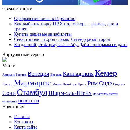
Свежие записи
Оформление визы в Германию
Как выбрать лодку ПВХ под мотор — размер, дно и
транец
Купить дешёвые авиабилеты
Севастополь – город славы. Легендарный город
Когда пройдет Формула-1 в Абу-Даби: программа и даты
Виртуальный сервер
Метки
Кемер
Венеция
Каппадокия
Авиньон
Бормио
Версаль
Мармарис
Рим
Сиде
Луксор
Милан
Нью-йорк
Прага
Сицилия
Стамбул
Сочи
Шарм-эль-Шейх
монастырь святой
новости
екатерины
Навигация
Главная
Контакты
Карта сайта