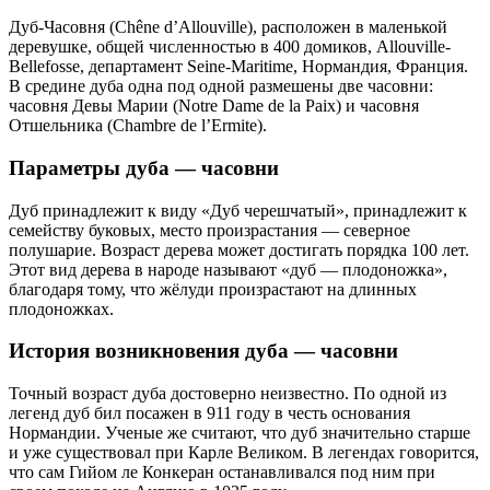
Дуб-Часовня (Chêne d’Allouville), расположен в маленькой
деревушке, общей численностью в 400 домиков, Allouville-
Bellefosse, департамент Seine-Maritime, Нормандия, Франция.
В средине дуба одна под одной размешены две часовни:
часовня Девы Марии (Notre Dame de la Paix) и часовня
Отшельника (Chambre de l’Ermite).
Параметры дуба — часовни
Дуб принадлежит к виду «Дуб черешчатый», принадлежит к
семейству буковых, место произрастания — северное
полушарие. Возраст дерева может достигать порядка 100 лет.
Этот вид дерева в народе называют «дуб — плодоножка»,
благодаря тому, что жёлуди произрастают на длинных
плодоножках.
История возникновения дуба — часовни
Точный возраст дуба достоверно неизвестно. По одной из
легенд дуб бил посажен в 911 году в честь основания
Нормандии. Ученые же считают, что дуб значительно старше
и уже существовал при Карле Великом. В легендах говорится,
что сам Гийом ле Конкеран останавливался под ним при