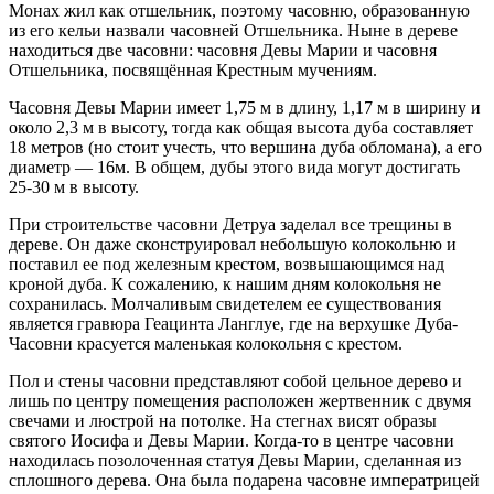
Монах жил как отшельник, поэтому часовню, образованную
из его кельи назвали часовней Отшельника. Ныне в дереве
находиться две часовни: часовня Девы Марии и часовня
Отшельника, посвящённая Крестным мучениям.
Часовня Девы Марии имеет 1,75 м в длину, 1,17 м в ширину и
около 2,3 м в высоту, тогда как общая высота дуба составляет
18 метров (но стоит учесть, что вершина дуба обломана), а его
диаметр — 16м. В общем, дубы этого вида могут достигать
25-30 м в высоту.
При строительстве часовни Детруа заделал все трещины в
дереве. Он даже сконструировал небольшую колокольню и
поставил ее под железным крестом, возвышающимся над
кроной дуба. К сожалению, к нашим дням колокольня не
сохранилась. Молчаливым свидетелем ее существования
является гравюра Геацинта Ланглуе, где на верхушке Дуба-
Часовни красуется маленькая колокольня с крестом.
Пол и стены часовни представляют собой цельное дерево и
лишь по центру помещения расположен жертвенник с двумя
свечами и люстрой на потолке. На стегнах висят образы
святого Иосифа и Девы Марии. Когда-то в центре часовни
находилась позолоченная статуя Девы Марии, сделанная из
сплошного дерева. Она была подарена часовне императрицей