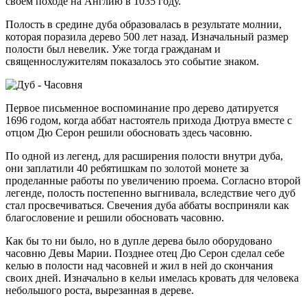
своем походе на Англию в 1035 году.
Полость в средине дуба образовалась в результате молнии,
которая поразила дерево 500 лет назад. Изначальный размер
полости был невелик. Уже тогда гражданам и
священнослужителям показалось это событие знаком.
Первое письменное воспоминание про дерево датируется
1696 годом, когда аббат настоятель прихода Дютруа вместе с
отцом Дю Серон решили обосновать здесь часовню.
По одной из легенд, для расширения полости внутри дуба,
они заплатили 40 ребятишкам по золотой монете за
проделанные работы по увеличению проема. Согласно второй
легенде, полость постепенно выгнивала, вследствие чего дуб
стал просвечиваться. Свечения дуба аббаты восприняли как
благословение и решили обосновать часовню.
Как бы то ни было, но в дупле дерева было оборудовано
часовню Девы Марии. Позднее отец Дю Серон сделал себе
келью в полости над часовней и жил в ней до скончания
своих дней. Изначально в кельи имелась кровать для человека
небольшого роста, вырезанная в дереве.