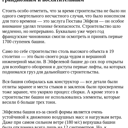
Стоить особо отметить, что за время строительства не было ни
одного смертельного несчастного случая, что было нонсенсом
для того времени — это заслуга Гюстава Эйфеля — он особое
внимание уделял технике безопасности. Строительство шло
медленно, но непрерывно. Буквально уже через год
французские чиновники смогли осмотреть и принять первые
1700 ступенек башни.
Само по себе строительство столь высокого объекта в 19
столетии — это было своего рода чудом и вершиной
инженерной мысли. В Эйфелевой башне до сих пор открыты
для всеобщего обозрения и доступа первые лифты, на которых
поднимался груз для дальнейшего строительства.
Вся башня собиралась как конструктор — все детали были
отлиты заранее и места стыков и заклепок были просверлены
тоже заранее, что укоряло процесс сборки. А кроме этого в
строительстве башни не использовались элементы, которые
весили б больше трех тонн.
Эйфелева башня из-за своей формы является очень
устойчивой к движению воздушных масс и нагрузкам ветра.
Даже при самом сильном ветре (180 м/с) верхушка башни
была отклонена всего лишь на 12 сантиметров. Но, к