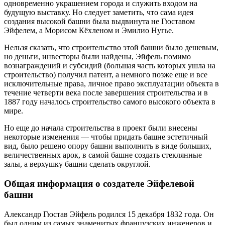
одновременно украшением города и служить входом на
будущую выставку. Но следует заметить, что сама идея
создания высокой башни была выдвинута не Гюставом
Эйфелем, а Морисом Кёхленом и Эмилио Нугье.
Нельзя сказать, что строительство этой башни было дешевым,
но деньги, инвесторы были найдены, Эйфель помимо
вознаграждений и субсидий (большая часть которых ушла на
строительство) получил патент, а немного позже еще и все
исключительные права, личное право эксплуатации объекта в
течение четверти века после завершения строительства и в
1887 году началось строительство самого высокого объекта в
мире.
Но еще до начала строительства в проект были внесены
некоторые изменения — чтобы придать башне эстетичный
вид, было решено опору башни выполнить в виде больших,
величественных арок, в самой башне создать стеклянные
залы, а верхушку башни сделать округлой.
Общая информация о создателе Эйфелевой
башни
Александр Гюстав Эйфель родился 15 декабря 1832 года. Он
был одним из самых знаменитых французских инженеров и