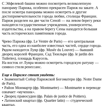
С Эйфелевой башни можно посмотреть великолепную
панораму Парижа, особенно прекрасен Париж на закате. А
после осмотра панорамы можно осмотреть и другие
достопримечательности города любви, столицы Франции.
Париж разделен на две части Сеной — на левом берегу реки
находятся государственные учреждения, университеты,
издательства, а на правом берегу Сены находится большая
часть исторических памятников города.
Чрево Парижа (фр. Le Ventre de Paris) — его центральная
часть, его одна из наиболее известных частей, сердце города.
Рядом находится Лувр (фр. Musée du Louvre) — бывший
дворец королей Франции, Сад Тюильри (фр. le jardin des
Tuileries), площадь Карусель.
На восток от Лувра можно осмотреть городскую ратушу —
символ стиля ренессанс.
Еще в Париже стоит увидеть:
• Знаменитый Собор Парижской Богоматери (фр. Notre Dame
de Paris).
• Район Монмартр (фр. Montmartre) — Montmartre в переводе
означает «мученик».
• Дворец правосудия (фр. Palais de justice de Poitiers).
• Латинский квартал (фр. Quartier latin) — студенческий
квартал.