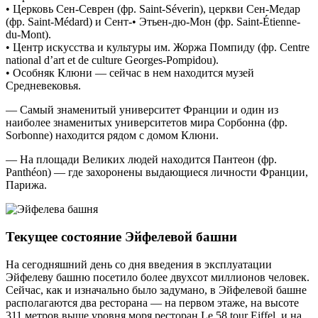
• Церковь Сен-Севрен (фр. Saint-Séverin), церкви Сен-Медар
(фр. Saint-Médard) и Сент-• Этьен-дю-Мон (фр. Saint-Étienne-
du-Mont).
• Центр искусства и культуры им. Жоржа Помпиду (фр. Centre
national d’art et de culture Georges-Pompidou).
• Особняк Клюни — сейчас в нем находится музей
Средневековья.
— Самый знаменитый университет Франции и один из
наиболее знаменитых университетов мира Сорбонна (фр.
Sorbonne) находится рядом с домом Клюни.
— На площади Великих людей находится Пантеон (фр.
Panthéon) — где захоронены выдающиеся личности Франции,
Парижа.
Текущее состояние Эйфелевой башни
На сегодняшний день со дня введения в эксплуатации
Эйфелеву башню посетило более двухсот миллионов человек.
Сейчас, как и изначально было задумано, в Эйфелевой башне
располагаются два ресторана — на первом этаже, на высоте
311 метров выше уровня моря ресторан Le 58 tour Eiffel, и на