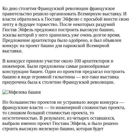
Ко дню столетия Французской революции французское
правительство решило организовать Всемирную выставку. И
власти обратились к Гюставу Эйфелю с просьбой внести свою
лепту в будущее торжество. После некоторых раздумий
Гюстав Эйфель предложил построить высокую башню,
эскизы которой у него хранились уже очень долгое время.
Предложение архитектора было одобрено, и был объявлен
конкурс на проект башни для парижской Всемирной
выставки.
В конкурсе приняло участие около 100 архитекторов и
инженеров. Были предложены самые разнообразные
конструкции башен. Один из проектов предлагал построить
башню в виде огромной гильотины — все-таки выставка
приурочена была к столетию Французской революции.
Но большинство проектов не устраивало жюри конкурса —
французские власти — то инженерной сложностью проекта,
то слишком большой стоимостью проекта, то
неэстетичностью. В результате, из четырех оставшихся,
выбрали именно проект Гюстава Эйфеля, и было решено
строить высокую железную башню, которая будет