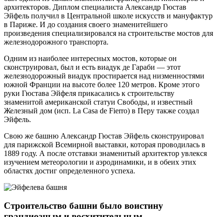
архитекторов. Диплом специалиста Александр Гюстав
Эйфель получил в Центральной школе искусств и мануфактур
в Париже. И до создания своего знаменитейшего
произведения специализировался на строительстве мостов для
железнодорожного транспорта.
Одним из наиболее интересных мостов, которые он
сконструировал, был и есть виадук де Гараби — этот
железнодорожный виадук простирается над низменностями
южной Франции на высоте более 120 метров. Кроме этого
руки Гюстава Эйфеля прикасались к строительству
знаменитой американской статуи Свободы, и известный
Железный дом (исп. La Casa de Fierro) в Перу также создал
Эйфель.
Свою же башню Александр Гюстав Эйфель сконструировал
для парижской Всемирной выставки, которая проводилась в
1889 году. А после отставки знаменитый архитектор увлекся
изучением метеорологии и аэродинамики, и в обеих этих
областях достиг определенного успеха.
Строительство башни было воистину
грандиозным и восхитительным