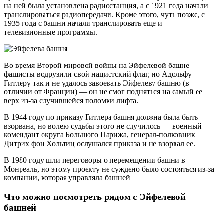
на ней была установлена радиостанция, а с 1921 года начали
транслироваться радиопередачи. Кроме этого, чуть позже, с
1935 года с башни начали транслировать еще и
телевизионные программы.
Во время Второй мировой войны на Эйфелевой башне
фашисты водрузили свой нацистский флаг, но Адольфу
Гитлеру так и не удалось завоевать Эйфелеву башню (в
отличии от Франции) — он не смог подняться на самый ее
верх из-за случившейся поломки лифта.
В 1944 году по приказу Гитлера башня должна была быть
взорвана, но волею судьбы этого не случилось — военный
комендант округа Большого Парижа, генерал-полковник
Дитрих фон Хольтиц ослушался приказа и не взорвал ее.
В 1980 году шли переговоры о перемещении башни в
Монреаль, но этому проекту не суждено было состояться из-за
компании, которая управляла башней.
Что можно посмотреть рядом с Эйфелевой
башней