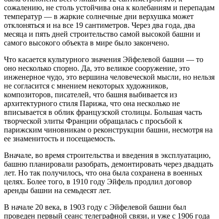
сожалению, не столь устойчива она к колебаниям и перепадам
температур — в жаркие солнечные дни верхушка может
отклоняться и на все 19 сантиметров. Через два года, два
месяца и пять дней строительство самой высокой башни и
самого высокого объекта в мире было закончено.
Что касается культурного значения Эйфелевой башни — то
оно несколько спорно. Да, это великое сооружение, это
инженерное чудо, это вершина человеческой мысли, но нельзя
не согласится с мнением некоторых художников,
композиторов, писателей, что башня выбивается из
архитектурного стиля Парижа, что она несколько не
вписывается в облик французской столицы. Большая часть
творческой элиты Франции обращалась с просьбой к
парижским чиновникам о реконструкции башни, несмотря на
ее знаменитость и посещаемость.
Вначале, во время строительства и введения в эксплуатацию,
башню планировали разобрать, демонтировать через двадцать
лет. Но так получилось, что она была сохранена в военных
целях. Более того, в 1910 году Эйфель продлил договор
аренды башни на семьдесят лет.
В начале 20 века, в 1903 году с Эйфелевой башни был
проведен первый сеанс телеграфной связи, и уже с 1906 года