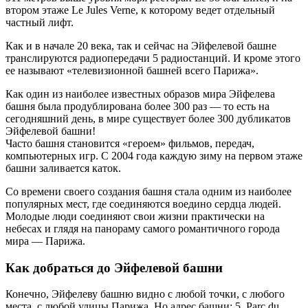
втором этаже Le Jules Verne, к которому ведет отдельный
частный лифт.
Как и в начале 20 века, так и сейчас на Эйфелевой башне
транслируются радиопередачи 5 радиостанций. И кроме этого
ее называют «телевизионной башней всего Парижа».
Как один из наиболее известных образов мира Эйфелева
башня была продублирована более 300 раз — то есть на
сегодняшний день, в мире существует более 300 дубликатов
Эйфелевой башни!
Часто башня становится «героем» фильмов, передач,
компьютерных игр. С 2004 года каждую зиму на первом этаже
башни заливается каток.
Со времени своего создания башня стала одним из наиболее
популярных мест, где соединяются воедино сердца людей.
Молодые люди соединяют свои жизни практически на
небесах и глядя на панораму самого романтичного города
мира — Парижа.
Как добраться до Эйфелевой башни
Конечно, Эйфелеву башню видно с любой точки, с любого
места, с любой улицы Парижа. Но адрес башни: 5, Parc du