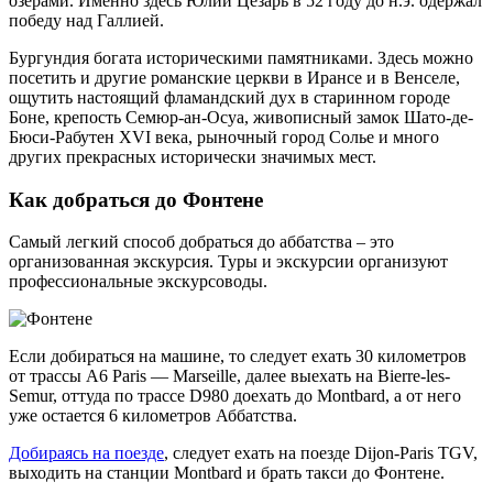
озерами. Именно здесь Юлий Цезарь в 52 году до н.э. одержал
победу над Галлией.
Бургундия богата историческими памятниками. Здесь можно
посетить и другие романские церкви в Ирансе и в Венселе,
ощутить настоящий фламандский дух в старинном городе
Боне, крепость Семюр-ан-Осуа, живописный замок Шато-де-
Бюси-Рабутен XVI века, рыночный город Солье и много
других прекрасных исторически значимых мест.
Как добраться до Фонтене
Самый легкий способ добраться до аббатства – это
организованная экскурсия. Туры и экскурсии организуют
профессиональные экскурсоводы.
Если добираться на машине, то следует ехать 30 километров
от трассы A6 Paris — Marseille, далее выехать на Bierre-les-
Semur, оттуда по трассе D980 доехать до Montbard, а от него
уже остается 6 километров Аббатства.
Добираясь на поезде
, следует ехать на поезде Dijon-Paris TGV,
выходить на станции Montbard и брать такси до Фонтене.