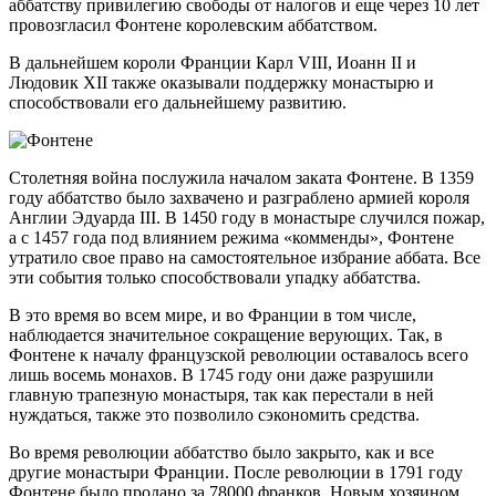
аббатству привилегию свободы от налогов и еще через 10 лет
провозгласил Фонтене королевским аббатством.
В дальнейшем короли Франции Карл VIII, Иоанн II и
Людовик XII также оказывали поддержку монастырю и
способствовали его дальнейшему развитию.
Столетняя война послужила началом заката Фонтене. В 1359
году аббатство было захвачено и разграблено армией короля
Англии Эдуарда III. В 1450 году в монастыре случился пожар,
а с 1457 года под влиянием режима «комменды», Фонтене
утратило свое право на самостоятельное избрание аббата. Все
эти события только способствовали упадку аббатства.
В это время во всем мире, и во Франции в том числе,
наблюдается значительное сокращение верующих. Так, в
Фонтене к началу французской революции оставалось всего
лишь восемь монахов. В 1745 году они даже разрушили
главную трапезную монастыря, так как перестали в ней
нуждаться, также это позволило сэкономить средства.
Во время революции аббатство было закрыто, как и все
другие монастыри Франции. После революции в 1791 году
Фонтене было продано за 78000 франков. Новым хозяином