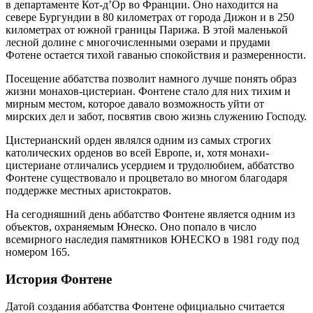
в департаменте Кот-д’Ор во Франции. Оно находится на
севере Бургундии в 80 километрах от города Дижон и в 250
километрах от южной границы Парижа. В этой маленькой
лесной долине с многочисленными озерами и прудами
Фотене остается тихой гаванью спокойствия и размеренности.
Посещение аббатства позволит намного лучше понять образ
жизни монахов-цистериан. Фонтене стало для них тихим и
мирным местом, которое давало возможность уйти от
мирских дел и забот, посвятив свою жизнь служению Господу.
Цистерианский орден являлся одним из самых строгих
католических орденов во всей Европе, и, хотя монахи-
цистериане отличались усердием и трудолюбием, аббатство
Фонтене существовало и процветало во многом благодаря
поддержке местных аристократов.
На сегодняшний день аббатство Фонтене является одним из
объектов, охраняемым Юнеско. Оно попало в число
всемирного наследия памятников ЮНЕСКО в 1981 году под
номером 165.
История Фонтене
Датой создания аббатства Фонтене официально считается