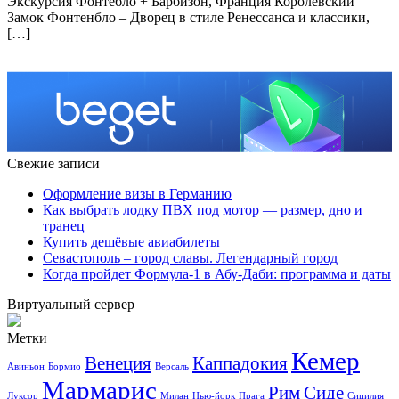
Экскурсия Фонтебло + Барбизон, Франция Королевский
Замок Фонтенбло – Дворец в стиле Ренессанса и классики,
[…]
Свежие записи
Оформление визы в Германию
Как выбрать лодку ПВХ под мотор — размер, дно и
транец
Купить дешёвые авиабилеты
Севастополь – город славы. Легендарный город
Когда пройдет Формула-1 в Абу-Даби: программа и даты
Виртуальный сервер
Метки
Кемер
Венеция
Каппадокия
Авиньон
Бормио
Версаль
Мармарис
Рим
Сиде
Луксор
Милан
Нью-йорк
Прага
Сицилия