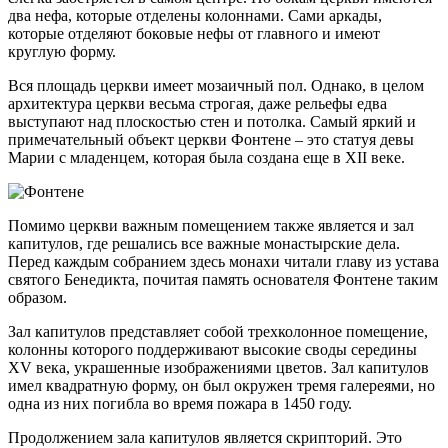
два нефа, которые отделены колоннами. Сами аркады,
которые отделяют боковые нефы от главного и имеют
круглую форму.
Вся площадь церкви имеет мозаичный пол. Однако, в целом
архитектура церкви весьма строгая, даже рельефы едва
выступают над плоскостью стен и потолка. Самый яркий и
примечательный объект церкви Фонтене – это статуя девы
Марии с младенцем, которая была создана еще в XII веке.
Помимо церкви важным помещением также является и зал
капитулов, где решались все важные монастырские дела.
Перед каждым собранием здесь монахи читали главу из устава
святого Бенедикта, почитая память основателя Фонтене таким
образом.
Зал капитулов представляет собой трехколонное помещение,
колонны которого поддерживают высокие своды середины
XV века, украшенные изображениями цветов. Зал капитулов
имел квадратную форму, он был окружен тремя галереями, но
одна из них погибла во время пожара в 1450 году.
Продолжением зала капитулов является скрипторий. Это