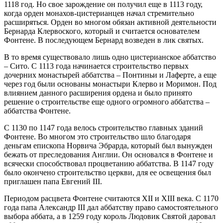
1118 год. Но свое зарождение он получил еще в 1113 году,
когда орден монахов-цистерианцев начал стремительно
расширяться. Орден во многом обязан активной деятельности
Бернарда Клервоского, который и считается основателем
Фонтене. В последующем Бернард возведен в лик святых.
В то время существовало лишь одно цистерианское аббатство
– Сито. С 1113 года начинается строительство первых
дочерних монастырей аббатства – Понтиньи и Лаферте, а еще
через год были основаны монастыри Клерво и Моримон. Под
влиянием данного расширения ордена и было принято
решение о строительстве еще одного огромного аббатства –
аббатства Фонтене.
С 1130 по 1147 года велось строительство главных зданий
Фонтене. Во многом это строительство шло благодаря
деньгам епископа Норвича Эбрарда, который был вынужден
бежать от преследования Англии. Он основался в Фонтене и
всячески способствовал процветанию аббатства. В 1147 году
было окончено строительство церкви, для ее освещения был
приглашен папа Евгений III.
Периодом расцвета Фонтене считаются XII и XIII века. С 1170
года папа Александр III дал аббатству право самостоятельного
выбора аббата, а в 1259 году король Людовик Святой даровал