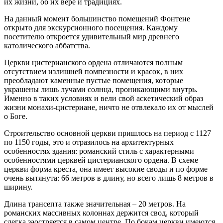
их жизни, об их вере и традициях.
На данный момент большинство помещений Фонтене
открыто для экскурсионного посещения. Каждому
посетителю откроется удивительный мир древнего
католического аббатства.
Церкви цистерианского ордена отличаются полным
отсутствием излишней помпезности и красок, в них
преобладают каменные пустые помещения, которые
украшены лишь лучами солнца, проникающими внутрь.
Именно в таких условиях и вели свой аскетический образ
жизни монахи-цистериане, ничто не отвлекало их от мыслей
о Боге.
Строительство основной церкви пришлось на период с 1127
по 1150 годы, это и отразилось на архитектурных
особенностях здания: романский стиль с характерными
особенностями церквей цистерианского ордена. В схеме
церкви форма креста, она имеет высокие своды и по форме
очень вытянута: 66 метров в длину, но всего лишь 8 метров в
ширину.
Длина трансепта также значительная – 20 метров. На
романских массивных колоннах держится свод, который
слегка заостряется в самом центре. По бокам церкви имеются