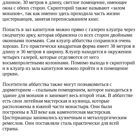
длинное, 30 метров в длину, светлое помещение, имеющее
окна с обеих сторон. Скрипторий также называют «залом
монахов», так как именно здесь проходила часть жизни
цистерианцев, занятая переписыванием книг.
Попасть в зал капитулов можно прямо с галереи клуатра через
сводчатую арку, которая обрамлена со всех сторон двойными
оконными поемами. Сам клуатр аббатства сохранился очень
хорошо. Его практически квадратная форма имеет 38 метров в
длину и 36 метров в ширину. Клуатр находится в окружении
четырех галерей, которые отделяются от него
восьмипролетными колоннами. Помимо выхода в скрипторий
и в клуатр из зала капитулов можно пройти и в помещение
церкви.
Посетители аббатства также могут познакомиться с
дормиторием – спальным помещением, которое находиться в
здание для монахов и занимает весь второй этаж. В аббатстве
есть свои литейная мастерская и кузница, которые
расположены в южной части монастыря. Они были
построены в XII веке как каменотесная мастерская.
Цистерианцы занимались кузнечным и металлургическим
ремеслом. Они поставляли сталь практически для всей
страны.