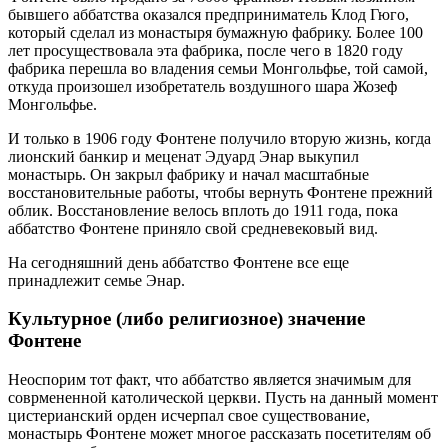
бывшего аббатства оказался предприниматель Клод Гюго,
который сделал из монастыря бумажную фабрику. Более 100
лет просуществовала эта фабрика, после чего в 1820 году
фабрика перешла во владения семьи Монгольфье, той самой,
откуда произошел изобретатель воздушного шара Жозеф
Монгольфье.
И только в 1906 году Фонтене получило вторую жизнь, когда
лионский банкир и меценат Эдуард Энар выкупил
монастырь. Он закрыл фабрику и начал масштабные
восстановительные работы, чтобы вернуть Фонтене прежний
облик. Восстановление велось вплоть до 1911 года, пока
аббатство Фонтене приняло свой средневековый вид.
На сегодняшний день аббатство Фонтене все еще
принадлежит семье Энар.
Культурное (либо религиозное) значение
Фонтене
Неоспорим тот факт, что аббатство является значимым для
соврмененной католической церкви. Пусть на данный момент
цистерианский орден исчерпал свое существование,
монастырь Фонтене может многое рассказать посетителям об