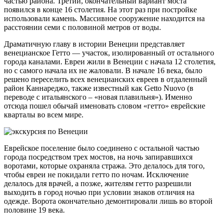
частью района. Третий, окончательный вариант моста
появился в конце 16 столетия. На этот раз при постройке
использовали камень. Массивное сооружение находится на
расстоянии семи с половиной метров от воды.
Драматичную главу в истории Венеции представляет
венецианское Гетто — участок, изолированный от остального
города каналами. Евреи жили в Венеции с начала 12 столетия,
но с самого начала их не жаловали. В начале 16 века, было
решено переселить всех венецианских евреев в отдаленный
район Каннареджо, также известный как Getto Nuovo (в
переводе с итальянского – «новая плавильня»). Именно
отсюда пошел обычай именовать словом «гетто» еврейские
кварталы во всем мире.
Еврейское поселение было соединено с остальной частью
города посредством трех мостов, на ночь запиравшихся
воротами, которые охраняла стража. Это делалось для того,
чтобы евреи не покидали гетто по ночам. Исключение
делалось для врачей, а позже, жителям гетто разрешили
выходить в город ночью при условии знаков отличия на
одежде. Ворота окончательно демонтировали лишь во второй
половине 19 века.