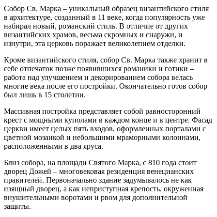
Собор Св. Марка – уникальный образец византийского стиля
в архитектуре, созданный в 11 веке, когда популярность уже
набирал новый, романский стиль. В отличие от других
византийских храмов, весьма скромных и снаружи, и
изнутри, эта церковь поражает великолепием отделки.
Кроме византийского стиля, собор Св. Марка также хранит в
себе отпечаток позже появившихся романики и готики –
работа над улучшением и декорированием собора велась
многие века после его постройки. Окончательно готов собор
был лишь в 15 столетии.
Массивная постройка представляет собой равносторонний
крест с мощными куполами в каждом конце и в центре. Фасад
церкви имеет целых пять входов, оформленных порталами с
цветной мозаикой и небольшими мраморными колоннами,
расположенными в два яруса.
Близ собора, на площади Святого Марка, с 810 года стоит
дворец Дожей – многовековая резиденция венецианских
правителей. Первоначально здание задумывалось не как
изящный дворец, а как неприступная крепость, окруженная
внушительными воротами и рвом для дополнительной
защиты.