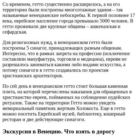
Со временем, гетто существенно расширилось, а на его
территории были построены многоэтажные здания – так
называемые венецианские небоскребы. К первой половине 17
века, еврейское население города превышало 5000 человек. В
гетто проживали две крупные общины – ашкеназская и
сефардская.
Для религиозных нужд, в венецианском гетто были
построены 5 синагог, принадлежащих разным общинам.
Интересно, что в рамках запрета на профессии (исключение
составляли мануфактура, торговля и медицина), евреям не
разрешалось заниматься какими либо видами искусства, а
потому синагоги в гетто создавались по проектам
христианских архитекторов.
По сей день в венецианском гетто стоит большая каменная
плита, на которой перечислены наказания для обращенных в
христианство евреев, пойманных на соблюдении иудейских
ритуалов. Также на территории Гетто можно увидеть
мемориальный памятник жертвам Холокоста. Еще в гетто
можно посетить Еврейский музей, библиотеку, кошерный
ресторан и две действующие синагоги.
Экскурсия в Венецию. Что взять в дорогу