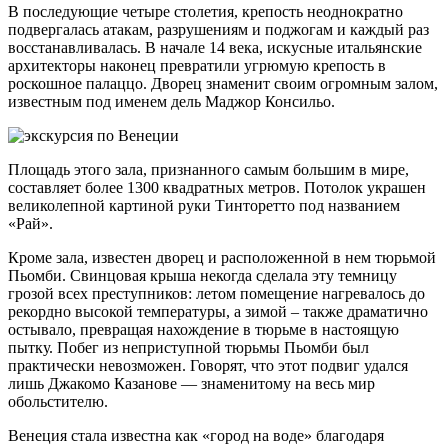
В последующие четыре столетия, крепость неоднократно
подвергалась атакам, разрушениям и поджогам и каждый раз
восстанавливалась. В начале 14 века, искусные итальянские
архитекторы наконец превратили угрюмую крепость в
роскошное палаццо. Дворец знаменит своим огромным залом,
известным под именем дель Маджор Консильо.
Площадь этого зала, признанного самым большим в мире,
составляет более 1300 квадратных метров. Потолок украшен
великолепной картиной руки Тинторетто под названием
«Рай».
Кроме зала, известен дворец и расположенной в нем тюрьмой
Пьомби. Свинцовая крыша некогда сделала эту темницу
грозой всех преступников: летом помещение нагревалось до
рекордно высокой температуры, а зимой – также драматично
остывало, превращая нахождение в тюрьме в настоящую
пытку. Побег из неприступной тюрьмы Пьомби был
практически невозможен. Говорят, что этот подвиг удался
лишь Джакомо Казанове — знаменитому на весь мир
обольстителю.
Венеция стала известна как «город на воде» благодаря