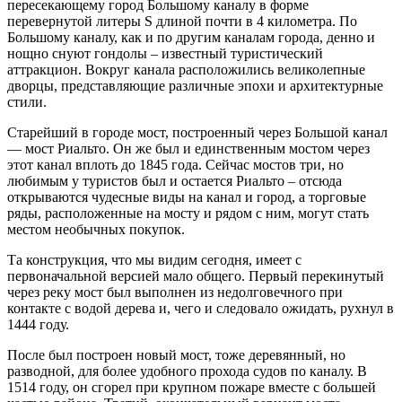
пересекающему город Большому каналу в форме
перевернутой литеры S длиной почти в 4 километра. По
Большому каналу, как и по другим каналам города, денно и
нощно снуют гондолы – известный туристический
аттракцион. Вокруг канала расположились великолепные
дворцы, представляющие различные эпохи и архитектурные
стили.
Старейший в городе мост, построенный через Большой канал
— мост Риальто. Он же был и единственным мостом через
этот канал вплоть до 1845 года. Сейчас мостов три, но
любимым у туристов был и остается Риальто – отсюда
открываются чудесные виды на канал и город, а торговые
ряды, расположенные на мосту и рядом с ним, могут стать
местом необычных покупок.
Та конструкция, что мы видим сегодня, имеет с
первоначальной версией мало общего. Первый перекинутый
через реку мост был выполнен из недолговечного при
контакте с водой дерева и, чего и следовало ожидать, рухнул в
1444 году.
После был построен новый мост, тоже деревянный, но
разводной, для более удобного прохода судов по каналу. В
1514 году, он сгорел при крупном пожаре вместе с большей