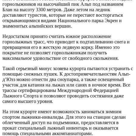
горнолыжников на высочайший пик Альп под названием
Блан на высоту 3300 метров. Даже летом на ледник
доставляют туристов, которые не перестают восторгаться
открывающимися видами Национального парка Экрен и
знаменитых альпийских вершин.
Недостатком принято считать южное расположение
горнолыжных трасс, что приводит к подтапливанию снега и
превращения его в жесткую ледяную корку. Именно это
покрытие не позволяет горнолыжникам получить
максимальное удовольствие от свободного скольжения.
Такой серьезный минус хозяева курорта пытаются устранить с
помощью снежных пушек. К достопримечательностям Альп-
д’Юэз можно отнести два сноупарка, а также освещенный
участок для катания на лыжах или санях в ночное время. Все
трассы сертифицированы Международной Федерацией
Лыжного Спорта и позволяют проводить состязания даже
самого высшего уровня.
На этом курорте имеют возможность заниматься зимним
спортом лыжники-инвалиды. Для этого на станции сделан
облегченный доступ на подъемники, предоставляется в
прокат специальный лыжный инвентарь и оказывается
помощь специальными аккомпаниаторами.