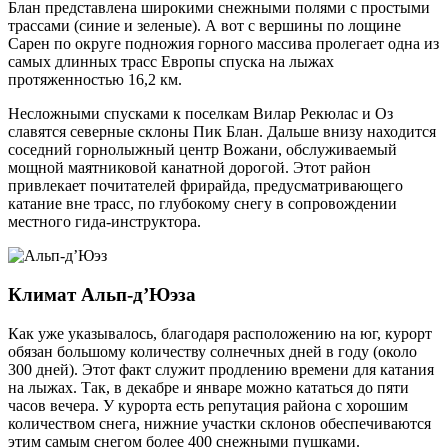
Блан представлена широкими снежными полями с простыми
трассами (синие и зеленые). А вот с вершины по лощине
Сарен по округе подножия горного массива пролегает одна из
самых длинных трасс Европы спуска на лыжах
протяженностью 16,2 км.
Несложными спусками к поселкам Вилар Рекюлас и Оз
славятся северные склоны Пик Блан. Дальше внизу находится
соседний горнолыжный центр Вожани, обслуживаемый
мощной маятниковой канатной дорогой. Этот район
привлекает почитателей фрирайда, предусматривающего
катание вне трасс, по глубокому снегу в сопровождении
местного гида-инструктора.
Климат Альп-д’Юэза
Как уже указывалось, благодаря расположению на юг, курорт
обязан большому количеству солнечных дней в году (около
300 дней). Этот факт служит продлению времени для катания
на лыжах. Так, в декабре и январе можно кататься до пяти
часов вечера. У курорта есть репутация района с хорошим
количеством снега, нижние участки склонов обеспечиваются
этим самым снегом более 400 снежными пушками.