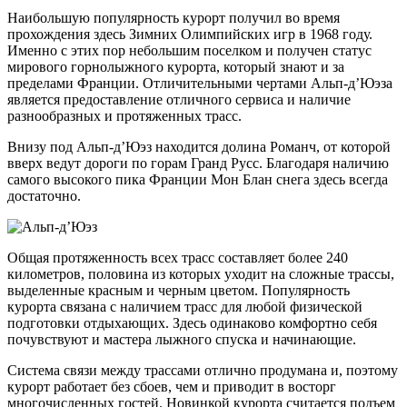
Наибольшую популярность курорт получил во время
прохождения здесь Зимних Олимпийских игр в 1968 году.
Именно с этих пор небольшим поселком и получен статус
мирового горнолыжного курорта, который знают и за
пределами Франции. Отличительными чертами Альп-д’Юэза
является предоставление отличного сервиса и наличие
разнообразных и протяженных трасс.
Внизу под Альп-д’Юэз находится долина Романч, от которой
вверх ведут дороги по горам Гранд Русс. Благодаря наличию
самого высокого пика Франции Мон Блан снега здесь всегда
достаточно.
Общая протяженность всех трасс составляет более 240
километров, половина из которых уходит на сложные трассы,
выделенные красным и черным цветом. Популярность
курорта связана с наличием трасс для любой физической
подготовки отдыхающих. Здесь одинаково комфортно себя
почувствуют и мастера лыжного спуска и начинающие.
Система связи между трассами отлично продумана и, поэтому
курорт работает без сбоев, чем и приводит в восторг
многочисленных гостей. Новинкой курорта считается подъем