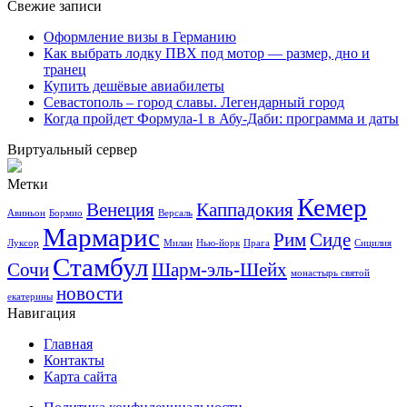
Свежие записи
Оформление визы в Германию
Как выбрать лодку ПВХ под мотор — размер, дно и
транец
Купить дешёвые авиабилеты
Севастополь – город славы. Легендарный город
Когда пройдет Формула-1 в Абу-Даби: программа и даты
Виртуальный сервер
Метки
Кемер
Венеция
Каппадокия
Авиньон
Бормио
Версаль
Мармарис
Рим
Сиде
Луксор
Милан
Нью-йорк
Прага
Сицилия
Стамбул
Сочи
Шарм-эль-Шейх
монастырь святой
новости
екатерины
Навигация
Главная
Контакты
Карта сайта