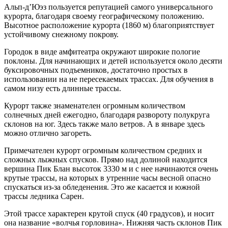
Альп-д’Юэз пользуется репутацией самого универсального
курорта, благодаря своему географическому положению.
Высотное расположение курорта (1860 м) благоприятствует
устойчивому снежному покрову.
Городок в виде амфитеатра окружают широкие пологие
поклоны. Для начинающих и детей используется около десяти
буксировочных подъемников, достаточно простых в
использовании на не пересекаемых трассах. Для обучения в
самом низу есть длинные трассы.
Курорт также знаменателен огромным количеством
солнечных дней ежегодно, благодаря развороту полукруга
склонов на юг. Здесь также мало ветров. А в январе здесь
можно отлично загореть.
Примечателен курорт огромным количеством средних и
сложных лыжных спусков. Прямо над долиной находится
вершина Пик Блан высоток 3330 м и с нее начинаются очень
крутые трассы, на которых в утренние часы весной опасно
спускаться из-за обледенения. Это же касается и южной
трассы ледника Сарен.
Этой трассе характерен крутой спуск (40 градусов), и носит
она название «волчья горловина». Нижняя часть склонов Пик