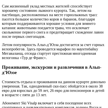
Сам жизненный уклад местных жителей способствует
хорошему состоянию лыжного курорта. Так, летом на
пастбищах, расположенных на месте горнолыжных трасс
пасется большое количество коров и баранов, благодаря
которым поддерживаются хорошие условия для зимнего
катания: животными поедается трава, что исключает
скольжение первого снега и предотвращает схождение лавин
после первых снегопадов.
Летом популярность Альп-д’Юэза достигается за счет горных
велопробегов. Здесь проводится марафон по маунтибайку
Мегаваланщ, отсюда стартует престижная многодневная
велогонка «Тур де Франс».
Проживание, экскурсии и развлечения в Альп-
д’Юэзе
Стоимость отдыха и проживания на данном курорте довольно
умеренная. Так, однодневный ски-пасс обойдется в около 38
евро для взрослых до 59 лет, 26 евро для пенсионеров и детей
в возрасте с пяти до 13 лет.
Абонемент Ski Visalp включает в себя посещение всех
спортивных и развлекательных комплексов долины Руссе и