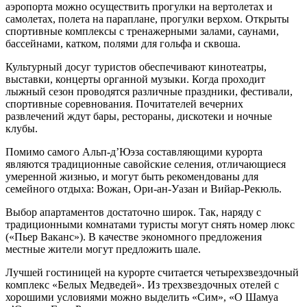
аэропорта можно осуществить прогулки на вертолетах и
самолетах, полета на параплане, прогулки верхом. Открыты
спортивные комплексы с тренажерными залами, саунами,
бассейнами, катком, полями для гольфа и сквоша.
Культурный досуг туристов обеспечивают кинотеатры,
выставки, концерты органной музыки. Когда проходит
лыжный сезон проводятся различные праздники, фестивали,
спортивные соревнования. Почитателей вечерних
развлечений ждут бары, рестораны, дискотеки и ночные
клубы.
Помимо самого Альп-д’Юэза составляющими курорта
являются традиционные савойские селения, отличающиеся
умеренной жизнью, и могут быть рекомендованы для
семейного отдыха: Вожан, Ори-ан-Уазан и Вийар-Рекюль.
Выбор апартаментов достаточно широк. Так, наряду с
традиционными комнатами туристы могут снять номер люкс
(«Пьер Ваканс»). В качестве экономного предложения
местные жители могут предложить шале.
Лучшей гостиницей на курорте считается четырехзвездочный
комплекс «Белых Медведей». Из трехзвездочных отелей с
хорошими условиями можно выделить «Сим», «О Шамуа