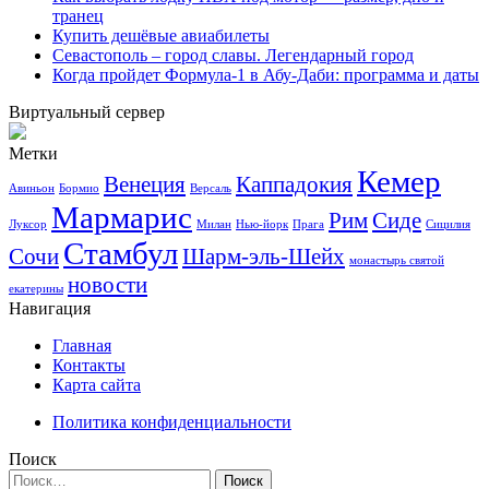
транец
Купить дешёвые авиабилеты
Севастополь – город славы. Легендарный город
Когда пройдет Формула-1 в Абу-Даби: программа и даты
Виртуальный сервер
Метки
Кемер
Венеция
Каппадокия
Авиньон
Бормио
Версаль
Мармарис
Рим
Сиде
Луксор
Милан
Нью-йорк
Прага
Сицилия
Стамбул
Сочи
Шарм-эль-Шейх
монастырь святой
новости
екатерины
Навигация
Главная
Контакты
Карта сайта
Политика конфиденциальности
Поиск
Найти: