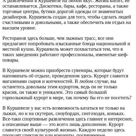
А развлечений в Куршевеле на любой вкус. Жизнь кипит, не
останавливается. Дискотеки, бары, кафе, рестораны, а также
торговые центры, бутики дорогой одежды от знаменитых
дизайнеров. Куршевель создан для того, чтобы сделать людей
счастливыми и довольными, а также обеспечить им отдых на
высшем уровне.
Ресторанов здесь больше, чем лыжных трасс, все они
предлагают попробовать изысканные блюда национальной и
местной кухни. Куршевель может похвастаться тем, что в
таких заведениях работают профессионалы, именитые шеф-
повары.
В Куршевеле можно приобрести сувениры, которые будут
напоминать об отдыхе, проведенном здесь. Курорт славится
магазинами сыров и копченостей. В любом случае, вы
останетесь довольны этим курортом, ведь он не только
красив, он также и уникален. Это самый большой
горнолыжный курорт в мире, так почему бы его не посетить?
В Куршевеле у вас есть возможность кататься не только на
лыжах, но и на скутерах, сноубордах, снегоходах, коньках.
Все-таки спортивные развлечения здесь главнее и интереснее,
а описанные выше — это всего лишь дополнение. Курорт
славится своей культурной жизнью. Каждую неделю здесь
проходят спектакли или концерты, посвященные