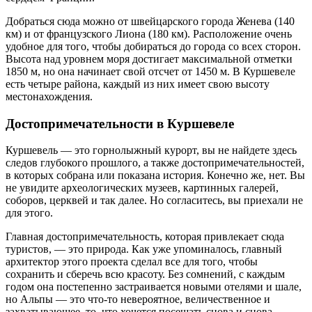
Добраться сюда можно от швейцарского города Женева (140
км) и от французского Лиона (180 км). Расположение очень
удобное для того, чтобы добираться до города со всех сторон.
Высота над уровнем моря достигает максимальной отметки
1850 м, но она начинает свой отсчет от 1450 м. В Куршевеле
есть четыре района, каждый из них имеет свою высоту
местонахождения.
Достопримечательности в Куршевеле
Куршевель — это горнолыжный курорт, вы не найдете здесь
следов глубокого прошлого, а также достопримечательностей,
в которых собрана или показана история. Конечно же, нет. Вы
не увидите археологических музеев, картинных галерей,
соборов, церквей и так далее. Но согласитесь, вы приехали не
для этого.
Главная достопримечательность, которая привлекает сюда
туристов, — это природа. Как уже упоминалось, главный
архитектор этого проекта сделал все для того, чтобы
сохранить и сберечь всю красоту. Без сомнений, с каждым
годом она постепенно застраивается новыми отелями и шале,
но Альпы — это что-то невероятное, величественное и
захватывающее, то, что хочется посещать снова и снова.