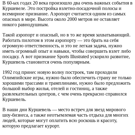
В 60-ых годах 20 века произошло два очень важных события в
Куршевеле. Это постройка взлетно-посадочной полосы и
всемирное признание. Аэропорт считается одним из самых
опасных в мире. Высота около 2000 метров не оставляет
никого равнодушным.
Такой аэропорт и опасный, но в то же время захватывающий.
Работать пилотом в этом аэропорту — это брать на себя
огромную ответственность, и это не легкая задача, нужно
иметь огромный опыт и навыки, чтобы совершить взлет либо
посадку. А вот признание Sports Illustrated ускорило развитие,
Куршевель становится очень популярным.
1992 год принес новую волну построек, там проходили
Олимпийские игры, нужно было обеспечить страну не только
хорошими трассами и трамплинами, нужно было предложить
большой выбор жилья, отелей и гостиниц, а также
развлекательных центров, с чем очень прекрасно справился
Куршевель.
В наши дни Куршевель — место встреч для звезд мирового
шоу-бизнеса, а также неотъемлемая часть отдыха для многих
людей, которые могут оплатить всю роскошь и красоту,
которую предлагает курорт.