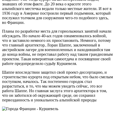
знавших об этом факте. До 20 века о красоте этого
альпийского местечка ведали только местные жители. И вот в
1936 году в Америке построили первый подъемник, который
послужил толчком для сооружения чего-то подобного здесь,
во Франции.
Планы по разработке места для горнолыжных занятий начали
обсуждать. Но начало 40-ых годов ознаменовалось войной,
что и заставило немного их приостановить. Немного, потому
что главный архитектор, Лоран Шаппе, заключенный в
австрийском лагере для военнопленных и находившийся там
до конца войны, не переставал работу над таким грандиозным
проектом. Такая невероятная самоотдача и посвящение своей
работе предопределило судьбу Куршевеля.
Шаппе впоследствии защитил свой проект-диссертацию, и
строительство курорта под открытым небом, что было смелым
поступком, началось. Так постепенно городок стал
разрастаться, и то, что мы можем увидеть сейчас, это все
работа Шаппе. Но главная заслуга этого архитектора в том,
что он заботился об окружающей среде, он сохранил
первозданность и уникальность альпийской природы