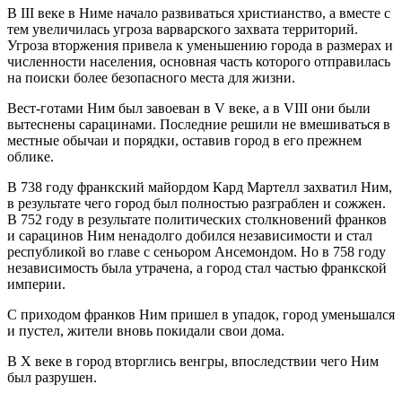
В III веке в Ниме начало развиваться христианство, а вместе с
тем увеличилась угроза варварского захвата территорий.
Угроза вторжения привела к уменьшению города в размерах и
численности населения, основная часть которого отправилась
на поиски более безопасного места для жизни.
Вест-готами Ним был завоеван в V веке, а в VIII они были
вытеснены сарацинами. Последние решили не вмешиваться в
местные обычаи и порядки, оставив город в его прежнем
облике.
В 738 году франкский майордом Кард Мартелл захватил Ним,
в результате чего город был полностью разграблен и сожжен.
В 752 году в результате политических столкновений франков
и сарацинов Ним ненадолго добился независимости и стал
республикой во главе с сеньором Ансемондом. Но в 758 году
независимость была утрачена, а город стал частью франкской
империи.
С приходом франков Ним пришел в упадок, город уменьшался
и пустел, жители вновь покидали свои дома.
В X веке в город вторглись венгры, впоследствии чего Ним
был разрушен.