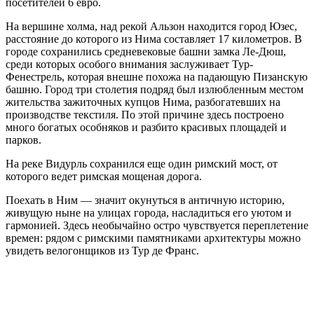
посетителей 6 евро.
На вершине холма, над рекой Альзон находится город Юзес,
расстояние до которого из Нима составляет 17 километров. В
городе сохранились средневековые башни замка Ле-Дюш,
среди которых особого внимания заслуживает Тур-
Фенестрель, которая внешне похожа на падающую Пизанскую
башню. Город три столетия подряд был излюбленным местом
жительства зажиточных купцов Нима, разбогатевших на
производстве текстиля. По этой причине здесь построено
много богатых особняков и разбито красивых площадей и
парков.
На реке Видурль сохранился еще один римский мост, от
которого ведет римская мощеная дорога.
Поехать в Ним — значит окунуться в античную историю,
живущую ныне на улицах города, насладиться его уютом и
гармонией. Здесь необычайно остро чувствуется переплетение
времен: рядом с римскими памятниками архитектуры можно
увидеть велогонщиков из Тур де Франс.