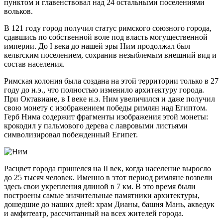
пунктом и главенствовал над 24 остальными поселениями
вольков.
В 121 году город получил статус римского союзного города,
сдавшись по собственной воле под власть могущественной
империи. До I века до нашей эры Ним продолжал был
кельтским поселением, сохранив незыблемым внешний вид и
состав населения.
Римская колония была создана на этой территории только в 27
году до н.э., что полностью изменило архитектуру города.
При Октавиане, в I веке н.э. Ним увеличился и даже получил
свою монету с изображением победы римлян над Египтом.
Герб Нима содержит фрагменты изображения этой монеты:
крокодил у пальмового дерева с лавровыми листьями
символизировал побежденный Египет.
Расцвет города пришелся на II век, когда население выросло
до 25 тысяч человек. Именно в этот период римляне возвели
здесь свои укрепления длиной в 7 км. В это время были
построены самые значительные памятники архитектуры,
дошедшие до наших дней: храм Дианы, башня Мань, акведук
и амфитеатр, рассчитанный на всех жителей города.