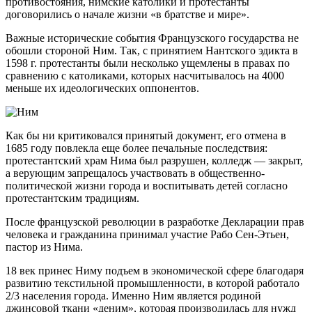
противостояния, нимские католики и протестанты
договорились о начале жизни «в братстве и мире».
Важные исторические события Французского государства не
обошли стороной Ним. Так, с принятием Нантского эдикта в
1598 г. протестанты были несколько ущемлены в правах по
сравнению с католиками, которых насчитывалось на 4000
меньше их идеологических оппонентов.
Как бы ни критиковался принятый документ, его отмена в
1685 году повлекла еще более печальные последствия:
протестантский храм Нима был разрушен, колледж — закрыт,
а верующим запрещалось участвовать в общественно-
политической жизни города и воспитывать детей согласно
протестантским традициям.
После французской революции в разработке Декларации прав
человека и гражданина принимал участие Рабо Сен-Этьен,
пастор из Нима.
18 век принес Ниму подъем в экономической сфере благодаря
развитию текстильной промышленности, в которой работало
2/3 населения города. Именно Ним является родиной
джинсовой ткани «деним», которая производилась для нужд