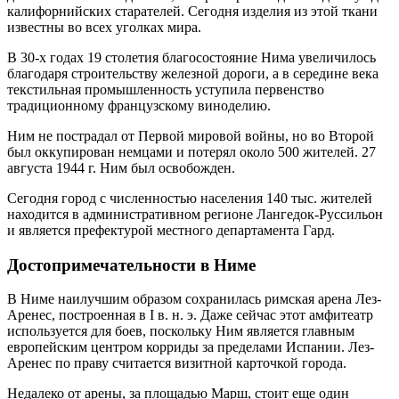
калифорнийских старателей. Сегодня изделия из этой ткани
известны во всех уголках мира.
В 30-х годах 19 столетия благосостояние Нима увеличилось
благодаря строительству железной дороги, а в середине века
текстильная промышленность уступила первенство
традиционному французскому виноделию.
Ним не пострадал от Первой мировой войны, но во Второй
был оккупирован немцами и потерял около 500 жителей. 27
августа 1944 г. Ним был освобожден.
Сегодня город с численностью населения 140 тыс. жителей
находится в административном регионе Лангедок-Руссильон
и является префектурой местного департамента Гард.
Достопримечательности в Ниме
В Ниме наилучшим образом сохранилась римская арена Лез-
Аренес, построенная в I в. н. э. Даже сейчас этот амфитеатр
используется для боев, поскольку Ним является главным
европейским центром корриды за пределами Испании. Лез-
Аренес по праву считается визитной карточкой города.
Недалеко от арены, за площадью Марш, стоит еще один