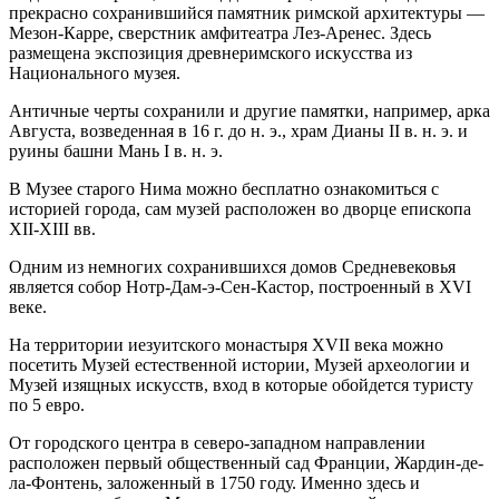
прекрасно сохранившийся памятник римской архитектуры —
Мезон-Карре, сверстник амфитеатра Лез-Аренес. Здесь
размещена экспозиция древнеримского искусства из
Национального музея.
Античные черты сохранили и другие памятки, например, арка
Августа, возведенная в 16 г. до н. э., храм Дианы II в. н. э. и
руины башни Мань I в. н. э.
В Музее старого Нима можно бесплатно ознакомиться с
историей города, сам музей расположен во дворце епископа
XII-XIII вв.
Одним из немногих сохранившихся домов Средневековья
является собор Нотр-Дам-э-Сен-Кастор, построенный в XVI
веке.
На территории иезуитского монастыря XVII века можно
посетить Музей естественной истории, Музей археологии и
Музей изящных искусств, вход в которые обойдется туристу
по 5 евро.
От городского центра в северо-западном направлении
расположен первый общественный сад Франции, Жардин-де-
ла-Фонтень, заложенный в 1750 году. Именно здесь и