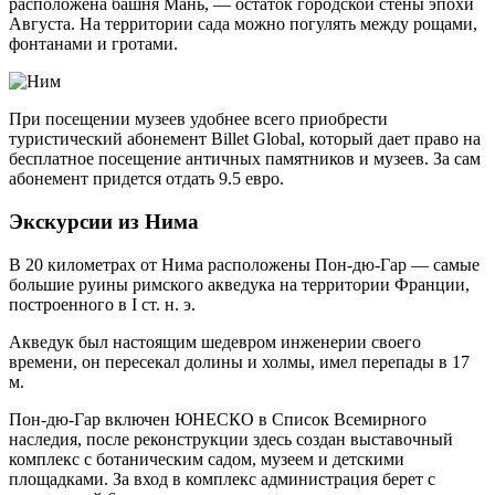
расположена башня Мань, — остаток городской стены эпохи
Августа. На территории сада можно погулять между рощами,
фонтанами и гротами.
При посещении музеев удобнее всего приобрести
туристический абонемент Billet Global, который дает право на
бесплатное посещение античных памятников и музеев. За сам
абонемент придется отдать 9.5 евро.
Экскурсии из Нима
В 20 километрах от Нима расположены Пон-дю-Гар — самые
большие руины римского акведука на территории Франции,
построенного в I ст. н. э.
Акведук был настоящим шедевром инженерии своего
времени, он пересекал долины и холмы, имел перепады в 17
м.
Пон-дю-Гар включен ЮНЕСКО в Список Всемирного
наследия, после реконструкции здесь создан выставочный
комплекс с ботаническим садом, музеем и детскими
площадками. За вход в комплекс администрация берет с