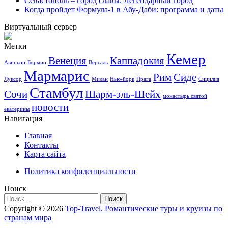
Севастополь – город славы. Легендарный город
Когда пройдет Формула-1 в Абу-Даби: программа и даты
Виртуальный сервер
Метки
Кемер
Венеция
Каппадокия
Авиньон
Бормио
Версаль
Мармарис
Рим
Сиде
Луксор
Милан
Нью-йорк
Прага
Сицилия
Стамбул
Сочи
Шарм-эль-Шейх
монастырь святой
новости
екатерины
Навигация
Главная
Контакты
Карта сайта
Политика конфиденциальности
Поиск
Найти:
Copyright © 2026
Top-Travel. Романтические туры и круизы по
странам мира