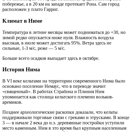
побережье, а в 20 км на западе протекает Рона. Сам город
расположен у плато Гарриг.
Климат в Ниме
Температура в летние месяцы может подниматься до +30, но
зимой редко опускается ниже нуля. Влажность воздуха
высокая, в июле может достигать 95%. Ветра здесь не
сильные, 1-3 м/с, реже — 5 м/с.
Больше всего осадков выпадает здесь в октябре.
История Нима
В VI веке кельтами на территории современного Нима было
основано поселение Немаус, что в переводе значит
«священный». В работах Страбона и Плиния Ним
упоминается как столица кельтского племени вольков-
аремиков.
Позднее археологические раскопки доказали, что кельты
поддерживали торговые связи с греками и этрусками. В конце
3 — в начале 2 века до н.э. деревянные постройки уступили
место каменным. Ним в это время был крупным населенным