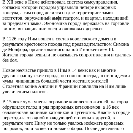
В XII веке в Ниме действовала система самоуправления,
согласно которой городом управляли четыре выборных
консула, а сам город делился на две территории: замок
вестготов, окруженный амфитеатром, и квартал, находивший
за пределами замка. Экономика города держалась на торговле
вином, выращивании овец и оливковых деревьев.
В 1226 году Ним вошел в состав королевского домена в
результате крестового похода под предводительством Симона
де Монфора, организованного папой Иннокентием III.
Жители города решили не оказывать сопротивления и сдались
без боя.
Новое несчастье пришло в Ним в 14 веке: как и многие
другие французские города, он сильно пострадал от эпидемии
чумы, лишившись большой части местных жителей.
Столетняя война Англии и Франции повлияла на Ним лишь
увеличением налогов.
В 15 веке чума унесла огромное количество жизней, на город
обрушился голод и ряд природных катаклизмов, а 16 век
ознаменован войнами католиков и гугенотов. Власть в городе
переходила от одной враждующей стороны к другой, в
результате чего Ниму не только удалось избежать кровавых
погромов, но и возвести новые соборы. После длительного