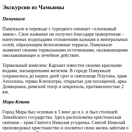
Экскурсии из Чамьювы
Памуккале
Памуккале в переводе с турецкого означает «хлопковый
замок». Свое название он получил благодаря травертинам –
нанесенных водопадами отложениям кальция и минеральных
солей, образующим белоснежные террасы. Памуккале
знаменит своими термальными источниками, оказывающими
омолаживающее и лечебное действие.
Термальный комплекс Кархаит известен своими красными
водами, насыщенными железом. В городе Памуккале
сохранились до наших дней грот и святилище Плутона, храм
Аполлона, термы Клеопатры, открытые для посещений, арка
Домициана, римский театр и некрополь, протяженностью 2
км.
Мира-Кекова
Город Мира был основан в 5 веке до н.э. и был столицей
Ликийского государства. Здесь расположена христианская
святыня – храм Святого Николая угодника. Святой Николай
проповедовал христианство и посвятил свою жизнь заботам о