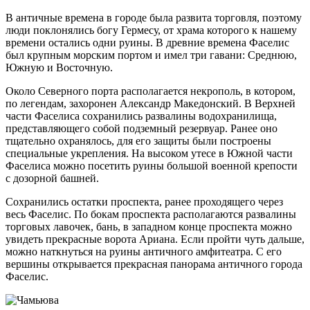
В античные времена в городе была развита торговля, поэтому
люди поклонялись богу Гермесу, от храма которого к нашему
времени остались одни руины. В древние времена Фаселис
был крупным морским портом и имел три гавани: Среднюю,
Южную и Восточную.
Около Северного порта располагается некрополь, в котором,
по легендам, захоронен Александр Македонский. В Верхней
части Фаселиса сохранились развалины водохранилища,
представляющего собой подземный резервуар. Ранее оно
тщательно охранялось, для его защиты были построены
специальные укрепления. На высоком утесе в Южной части
Фаселиса можно посетить руины большой военной крепости
с дозорной башней.
Сохранились остатки проспекта, ранее проходящего через
весь Фаселис. По бокам проспекта располагаются развалины
торговых лавочек, бань, в западном конце проспекта можно
увидеть прекрасные ворота Ариана. Если пройти чуть дальше,
можно наткнуться на руины античного амфитеатра. С его
вершины открывается прекрасная панорама античного города
Фаселис.