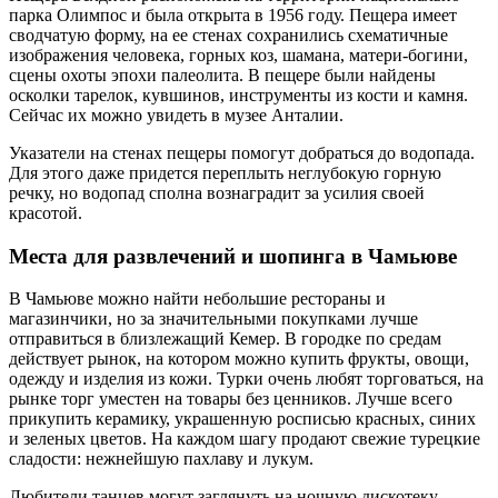
парка Олимпос и была открыта в 1956 году. Пещера имеет
сводчатую форму, на ее стенах сохранились схематичные
изображения человека, горных коз, шамана, матери-богини,
сцены охоты эпохи палеолита. В пещере были найдены
осколки тарелок, кувшинов, инструменты из кости и камня.
Сейчас их можно увидеть в музее Анталии.
Указатели на стенах пещеры помогут добраться до водопада.
Для этого даже придется переплыть неглубокую горную
речку, но водопад сполна вознаградит за усилия своей
красотой.
Места для развлечений и шопинга в Чамьюве
В Чамьюве можно найти небольшие рестораны и
магазинчики, но за значительными покупками лучше
отправиться в близлежащий Кемер. В городке по средам
действует рынок, на котором можно купить фрукты, овощи,
одежду и изделия из кожи. Турки очень любят торговаться, на
рынке торг уместен на товары без ценников. Лучше всего
прикупить керамику, украшенную росписью красных, синих
и зеленых цветов. На каждом шагу продают свежие турецкие
сладости: нежнейшую пахлаву и лукум.
Любители танцев могут заглянуть на ночную дискотеку,