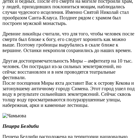
детях и бедных. После его смерти на могиле построили храм,
у людей, приходивших поклониться мощам, наблюдались
случаи чудесного исцеления. Именно Святой Николай стал
прообразом Санта-Клауса. Позднее рядом с храмом был
построен мужской монастырь.
Древние ликийцы считали, что для того, чтобы человек после
смерти был ближе к богу, его следует хоронить как можно
выше. Поэтому гробницы вырубались в скале ближе к
вершине. Останки некрополя сохранились до наших времен.
Другая достопримечательность Миры – амфитеатр на 10 тыс.
человек. Он пострадал из-за сильных землетрясений, но
сейчас восстановлен и в нем проводятся театральные
фестивали.
После посещения Миры яхта доставит Вас к острову Кекова и
затонувшему античному городу Симена. Этот город ушел под
воду в результате сильнейших землетрясений. Сейчас сквозь
толщу воду просматриваются полуразрушенные улицы,
набережная, арки и каменные лестницы.
Пещера Белдиби
Пещера Белдиби расположена на территории национально