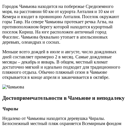
Городок Чамьюва находится на побережье Средиземного
моря, на расстоянии 60 км от курорта Анталия и 10 км от
Кемера и входит в провинцию Анталия. Поселок окружают
горы Тавр. На севере Чамьювы протекает речка Агва, на
противоположном берегу которой находится курортный
поселок Кириш. На юге расположен античный город
Фаселис. Чамьюва буквально утопает в апельсиновых
деревьях, олеандрах и соснах.
Меньше всего дождей в июле и августе, число дождливых
дней составляет примерно 2 в месяц. Самые дождливые
месяцы – декабрь и январь. В общем, местный климат
достаточно мягкий и идеально подходит для традиционного
пляжного отдыха. Обычно пляжный сезон в Чамьюве
открывается в конце апреля и заканчивается в октябре.
Достопримечательности в Чамьюве и неподалеку
Чиралы
Недалеко от Чамьювы находится деревушка Чиралы.
Белоснежный местный пляж охраняется Всемирным фондом