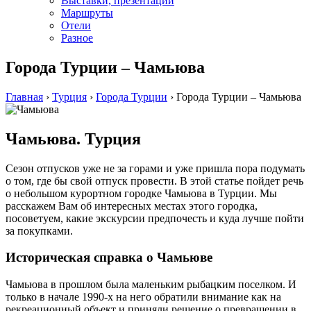
Выставки, презентации
Маршруты
Отели
Разное
Города Турции – Чамьюва
Главная
›
Турция
›
Города Турции
›
Города Турции – Чамьюва
Чамьюва. Турция
Сезон отпусков уже не за горами и уже пришла пора подумать
о том, где бы свой отпуск провести. В этой статье пойдет речь
о небольшом курортном городке Чамьюва в Турции. Мы
расскажем Вам об интересных местах этого городка,
посоветуем, какие экскурсии предпочесть и куда лучше пойти
за покупками.
Историческая справка о Чамьюве
Чамьюва в прошлом была маленьким рыбацким поселком. И
только в начале 1990-х на него обратили внимание как на
рекреационный объект и приняли решение о превращении в