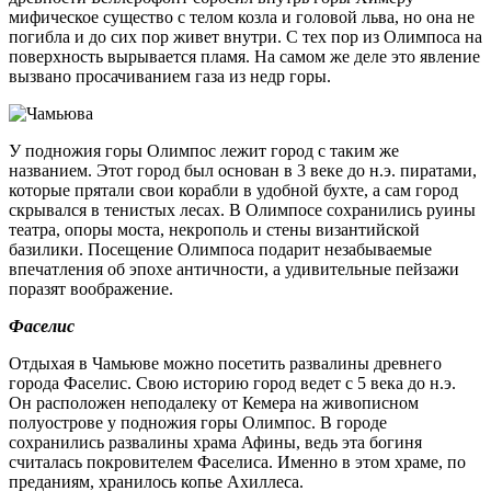
мифическое существо с телом козла и головой льва, но она не
погибла и до сих пор живет внутри. С тех пор из Олимпоса на
поверхность вырывается пламя. На самом же деле это явление
вызвано просачиванием газа из недр горы.
У подножия горы Олимпос лежит город с таким же
названием. Этот город был основан в 3 веке до н.э. пиратами,
которые прятали свои корабли в удобной бухте, а сам город
скрывался в тенистых лесах. В Олимпосе сохранились руины
театра, опоры моста, некрополь и стены византийской
базилики. Посещение Олимпоса подарит незабываемые
впечатления об эпохе античности, а удивительные пейзажи
поразят воображение.
Фаселис
Отдыхая в Чамьюве можно посетить развалины древнего
города Фаселис. Свою историю город ведет с 5 века до н.э.
Он расположен неподалеку от Кемера на живописном
полуострове у подножия горы Олимпос. В городе
сохранились развалины храма Афины, ведь эта богиня
считалась покровителем Фаселиса. Именно в этом храме, по
преданиям, хранилось копье Ахиллеса.