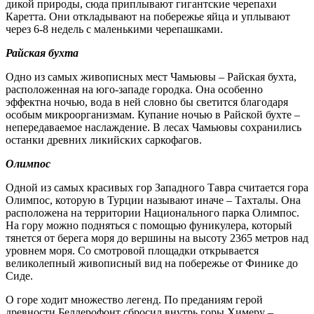
дикой природы, сюда приплывают гигантские черепахи
Каретта. Они откладывают на побережье яйца и уплывают
через 6-8 недель с маленькими черепашками.
Райская бухта
Одно из самых живописных мест Чамьювы – Райская бухта,
расположенная на юго-западе городка. Она особенно
эффектна ночью, вода в ней словно бы светится благодаря
особым микроорганизмам. Купание ночью в Райской бухте –
непередаваемое наслаждение. В лесах Чамьювы сохранились
останки древних ликийских саркофагов.
Олимпос
Одной из самых красивых гор Западного Тавра считается гора
Олимпос, которую в Турции называют иначе – Тахталы. Она
расположена на территории Национального парка Олимпос.
На гору можно подняться с помощью фуникулера, который
тянется от берега моря до вершины на высоту 2365 метров над
уровнем моря. Со смотровой площадки открывается
великолепный живописный вид на побережье от Финике до
Сиде.
О горе ходит множество легенд. По преданиям герой
древности Беллерофонт сбросил внутрь горы Химеру –