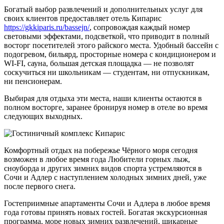
Богатый выбор развлечений и дополнительных услуг для
своих клиентов предоставляет отель Кипарис
https://gkkiparis.ru/bassejn/
, сопровождая каждый номер
световыми эффектами, подсветкой, что приводит в полный
восторг посетителей этого райского места. Удобный бассейн с
подогревом, бильярд, просторные номера с кондиционером и
WI-FI, сауна, большая детская площадка — не позволят
соскучиться ни школьникам — студентам, ни отпускникам,
ни пенсионерам.
Выбирая для отдыха эти места, наши клиенты остаются в
полном восторге, заранее бронируя номер в отеле во время
следующих выходных.
Комфортный отдых на побережье Чёрного моря сегодня
возможен в любое время года Любители горных лыж,
сноуборда и других зимних видов спорта устремляются в
Сочи и Адлер с наступлением холодных зимних дней, уже
после первого снега.
Гостеприимные апартаменты Сочи и Адлера в любое время
года готовы принять новых гостей. Богатая экскурсионная
программа, море новых зимних развлечений, шикарные