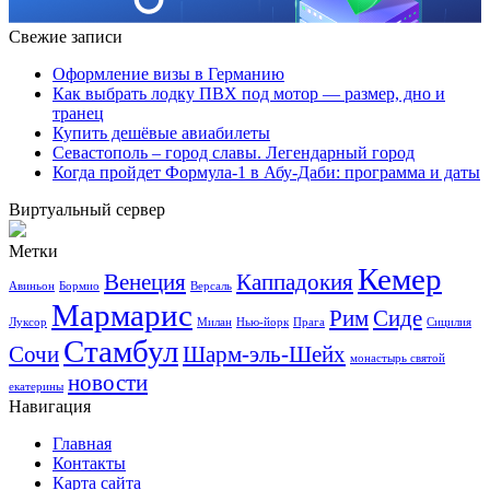
Свежие записи
Оформление визы в Германию
Как выбрать лодку ПВХ под мотор — размер, дно и
транец
Купить дешёвые авиабилеты
Севастополь – город славы. Легендарный город
Когда пройдет Формула-1 в Абу-Даби: программа и даты
Виртуальный сервер
Метки
Кемер
Венеция
Каппадокия
Авиньон
Бормио
Версаль
Мармарис
Рим
Сиде
Луксор
Милан
Нью-йорк
Прага
Сицилия
Стамбул
Сочи
Шарм-эль-Шейх
монастырь святой
новости
екатерины
Навигация
Главная
Контакты
Карта сайта