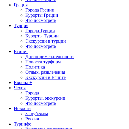
Греция
Города Греции
Курорты Греции
Что посмотреть
Турция
Города Турции
Курорты Турции
Экскурсии в турции
Что посмотреть
Египет
Достопримечательности
Новости турфирм
Политика
Отдых, развлечения
Экскурсии в Египте
Европа +
Чехия
Города
Курорты, экскурсии
Что посмотреть
Новости
За рубежом
Россия
Туринфо