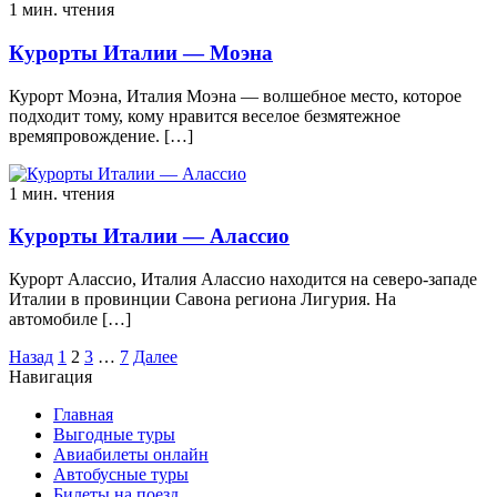
1 мин. чтения
Курорты Италии — Моэна
Курорт Моэна, Италия Моэна — волшебное место, которое
подходит тому, кому нравится веселое безмятежное
времяпровождение. […]
1 мин. чтения
Курорты Италии — Алассио
Курорт Алассио, Италия Алассио находится на северо-западе
Италии в провинции Савона региона Лигурия. На
автомобиле […]
Пагинация
Назад
1
2
3
…
7
Далее
Навигация
записей
Главная
Выгодные туры
Авиабилеты онлайн
Автобусные туры
Билеты на поезд