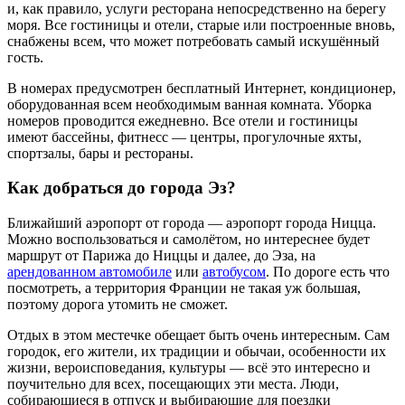
и, как правило, услуги ресторана непосредственно на берегу
моря. Все гостиницы и отели, старые или построенные вновь,
снабжены всем, что может потребовать самый искушённый
гость.
В номерах предусмотрен бесплатный Интернет, кондиционер,
оборудованная всем необходимым ванная комната. Уборка
номеров проводится ежедневно. Все отели и гостиницы
имеют бассейны, фитнесс — центры, прогулочные яхты,
спортзалы, бары и рестораны.
Как добраться до города Эз?
Ближайший аэропорт от города — аэропорт города Ницца.
Можно воспользоваться и самолётом, но интереснее будет
маршрут от Парижа до Ниццы и далее, до Эза, на
арендованном автомобиле
или
автобусом
. По дороге есть что
посмотреть, а территория Франции не такая уж большая,
поэтому дорога утомить не сможет.
Отдых в этом местечке обещает быть очень интересным. Сам
городок, его жители, их традиции и обычаи, особенности их
жизни, вероисповедания, культуры — всё это интересно и
поучительно для всех, посещающих эти места. Люди,
собирающиеся в отпуск и выбирающие для поездки