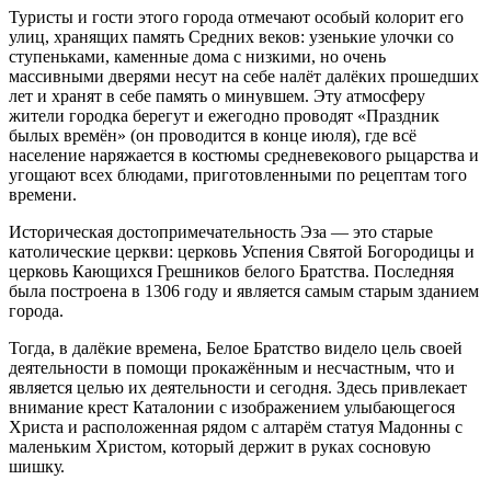
Туристы и гости этого города отмечают особый колорит его
улиц, хранящих память Средних веков: узенькие улочки со
ступеньками, каменные дома с низкими, но очень
массивными дверями несут на себе налёт далёких прошедших
лет и хранят в себе память о минувшем. Эту атмосферу
жители городка берегут и ежегодно проводят «Праздник
былых времён» (он проводится в конце июля), где всё
население наряжается в костюмы средневекового рыцарства и
угощают всех блюдами, приготовленными по рецептам того
времени.
Историческая достопримечательность Эза — это старые
католические церкви: церковь Успения Святой Богородицы и
церковь Кающихся Грешников белого Братства. Последняя
была построена в 1306 году и является самым старым зданием
города.
Тогда, в далёкие времена, Белое Братство видело цель своей
деятельности в помощи прокажённым и несчастным, что и
является целью их деятельности и сегодня. Здесь привлекает
внимание крест Каталонии с изображением улыбающегося
Христа и расположенная рядом с алтарём статуя Мадонны с
маленьким Христом, который держит в руках сосновую
шишку.