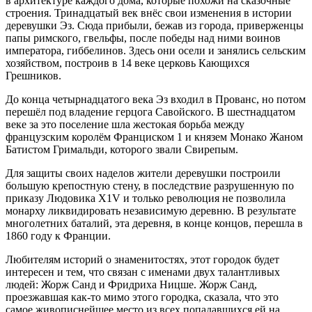
в архитектуре каждого дома, которые похожи на сказочные
строения. Тринадцатый век внёс свои изменения в истории
деревушки Эз. Сюда прибыли, бежав из города, приверженцы
папы римского, гвельфы, после победы над ними воинов
императора, гиббелинов. Здесь они осели и занялись сельским
хозяйством, построив в 14 веке церковь Кающихся
Грешников.
До конца четырнадцатого века Эз входил в Прованс, но потом
перешёл под владение герцога Савойского. В шестнадцатом
веке за это поселение шла жестокая борьба между
французским королём Франциском 1 и князем Монако Жаном
Батистом Гримальди, которого звали Свирепым.
Для защиты своих наделов жители деревушки построили
большую крепостную стену, в последствие разрушенную по
приказу Людовика Х1V и только революция не позволила
монарху ликвидировать независимую деревню. В результате
многолетних баталий, эта деревня, в конце концов, перешла в
1860 году к Франции.
Любителям историй о знаменитостях, этот городок будет
интересен и тем, что связан с именами двух талантливых
людей: Жорж Санд и Фридриха Ницше. Жорж Санд,
проезжавшая как-то мимо этого городка, сказала, что это
самое живописнейшее место из всех попадавшихся ей на