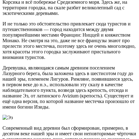
Корсика и всё побережье Средиземного моря. Здесь же, на
территории городка, на скале разбит великолепный сад с
экзотическими деревьями.
И не только это обстоятельство привлекает сюда туристов и
путешественников — город находится между двумя
популярнейшими местами Франции: Ниццей и княжеством
Монако. Не смотря на это, даже не все французы знают про
прелести этого местечка, поэтому здесь не очень многолюдно,
хотя красоты этого городка заслуживают пристального
внимания туристов.
Деревушка, являющаяся самым древним поселением
Лазурного берега, была заложена здесь в шестисотом году до
нашей эры, племенем Лигуров. Римляне, появившиеся здесь,
в первом веке до н.э., использовали эту скалу в качестве
наблюдательного пункта, возведя здесь крепость, отсюда и
название Эз, от латинского Avizium (крепость). Существует и
ещё одна версия, по которой название местечка произошло от
имени богини Изиды.
Современный вид деревни был сформирован, примерно, в
десятом веке нашей эры и имеет свои неповторимые чёрточки