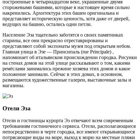
построенные в четырнадцатом веке, украшенные двумя
сторожевыми башнями, которые в настоящее время сильно
накренились. Архитектура этих башен оригинальна и
представляет историческую ценность, хотя даже от дверей,
ведущих на башню, остались одни петли.
Население Эза тщательно заботятся о своих памятниках
старины, все они прекрасно отреставрированы и
представляют собой экспонаты музея под открытым небом.
Главная улица в Эзе — Принсипаль (rue Principale) ,
напоминает об итальянском происхождении городка. Рисунки
на стенах домов на этой улице рассказывают о том, какими
ремёслами занимались прежние хозяева этих домов и какое
положение занимали. Сейчас в этих домах, в основном,
размещаются художественные галереи, выставочные залы и
магазины.
Отели Эза
Отели и гостиницы курорта Эз отвечают всем современным
требованиям гостиничного сервиса. Отели, располагающиеся
непосредственно в черте городка, все имеют открывающиеся
потрясающие виды на море, выход к морю на местные пляжи