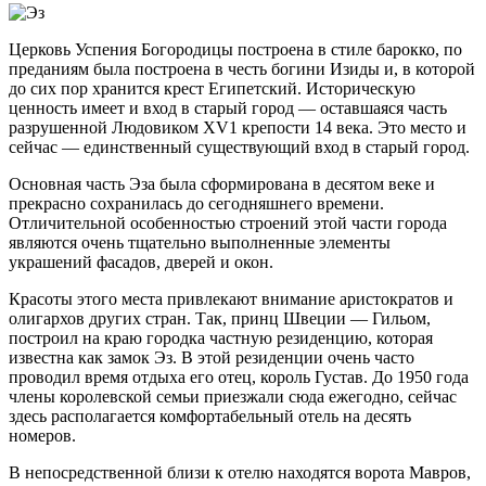
Церковь Успения Богородицы построена в стиле барокко, по
преданиям была построена в честь богини Изиды и, в которой
до сих пор хранится крест Египетский. Историческую
ценность имеет и вход в старый город — оставшаяся часть
разрушенной Людовиком ХV1 крепости 14 века. Это место и
сейчас — единственный существующий вход в старый город.
Основная часть Эза была сформирована в десятом веке и
прекрасно сохранилась до сегодняшнего времени.
Отличительной особенностью строений этой части города
являются очень тщательно выполненные элементы
украшений фасадов, дверей и окон.
Красоты этого места привлекают внимание аристократов и
олигархов других стран. Так, принц Швеции — Гильом,
построил на краю городка частную резиденцию, которая
известна как замок Эз. В этой резиденции очень часто
проводил время отдыха его отец, король Густав. До 1950 года
члены королевской семьи приезжали сюда ежегодно, сейчас
здесь располагается комфортабельный отель на десять
номеров.
В непосредственной близи к отелю находятся ворота Мавров,