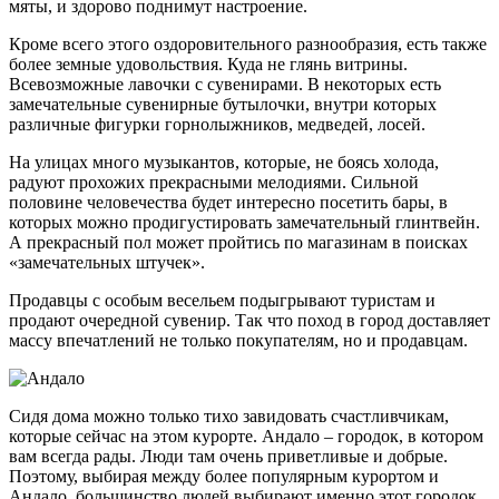
мяты, и здорово поднимут настроение.
Кроме всего этого оздоровительного разнообразия, есть также
более земные удовольствия. Куда не глянь витрины.
Всевозможные лавочки с сувенирами. В некоторых есть
замечательные сувенирные бутылочки, внутри которых
различные фигурки горнолыжников, медведей, лосей.
На улицах много музыкантов, которые, не боясь холода,
радуют прохожих прекрасными мелодиями. Сильной
половине человечества будет интересно посетить бары, в
которых можно продигустировать замечательный глинтвейн.
А прекрасный пол может пройтись по магазинам в поисках
«замечательных штучек».
Продавцы с особым весельем подыгрывают туристам и
продают очередной сувенир. Так что поход в город доставляет
массу впечатлений не только покупателям, но и продавцам.
Сидя дома можно только тихо завидовать счастливчикам,
которые сейчас на этом курорте. Андало – городок, в котором
вам всегда рады. Люди там очень приветливые и добрые.
Поэтому, выбирая между более популярным курортом и
Андало, большинство людей выбирают именно этот городок.