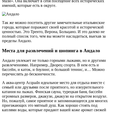
Мази». Она включает в себя посещение всех исторических
имений, которые есть в округе.
Так же можно посетить другие замечательные итальянские
города, которые поражают своей красотой и исторической
ценностью. Это Тренто, Верона, Больцано. И это далеко не
полный список того, чем вы можете насладиться, выехав за
пределы Андало.
Места для развлечений и шопинга в Андало
Андало увлекает не только горными лыжами, но и другими
развлечениями. Например, Дворец спорта. В нем есть и
бассейн, и каток, и боулинг, и большой теннис, и… Можно
перечислять до бесконечности.
А аква-центр AcquaIn идеальное место для отдыха вместе с
семьей или друзьями после приятного, но изнурительного
катания на лыжах. Финская сауна, турецкая баня, бассейн
огромных размеров, джакузи, джакузи на открытом воздухе.
Но, пожалуй, самое приятное и запоминающееся для многих
приезжающих это мятный душ. Как хорошо стоять под
каплями воды, которые придают вашей коже аромат свежей