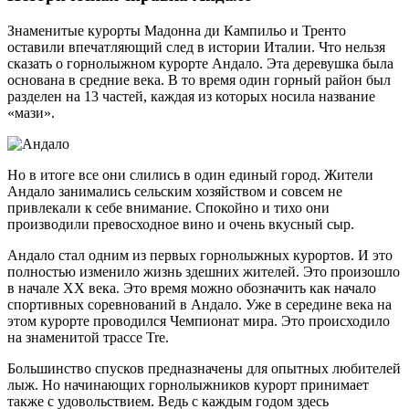
Знаменитые курорты Мадонна ди Кампильо и Тренто
оставили впечатляющий след в истории Италии. Что нельзя
сказать о горнолыжном курорте Андало. Эта деревушка была
основана в средние века. В то время один горный район был
разделен на 13 частей, каждая из которых носила название
«мази».
Но в итоге все они слились в один единый город. Жители
Андало занимались сельским хозяйством и совсем не
привлекали к себе внимание. Спокойно и тихо они
производили превосходное вино и очень вкусный сыр.
Андало стал одним из первых горнолыжных курортов. И это
полностью изменило жизнь здешних жителей. Это произошло
в начале ХХ века. Это время можно обозначить как начало
спортивных соревнований в Андало. Уже в середине века на
этом курорте проводился Чемпионат мира. Это происходило
на знаменитой трассе Tre.
Большинство спусков предназначены для опытных любителей
лыж. Но начинающих горнолыжников курорт принимает
также с удовольствием. Ведь с каждым годом здесь