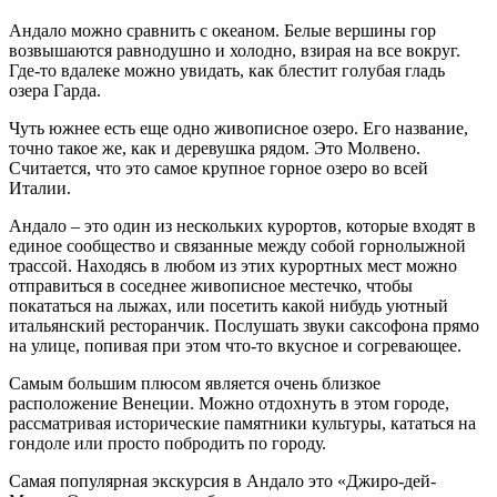
Андало можно сравнить с океаном. Белые вершины гор
возвышаются равнодушно и холодно, взирая на все вокруг.
Где-то вдалеке можно увидать, как блестит голубая гладь
озера Гарда.
Чуть южнее есть еще одно живописное озеро. Его название,
точно такое же, как и деревушка рядом. Это Молвено.
Считается, что это самое крупное горное озеро во всей
Италии.
Андало – это один из нескольких курортов, которые входят в
единое сообщество и связанные между собой горнолыжной
трассой. Находясь в любом из этих курортных мест можно
отправиться в соседнее живописное местечко, чтобы
покататься на лыжах, или посетить какой нибудь уютный
итальянский ресторанчик. Послушать звуки саксофона прямо
на улице, попивая при этом что-то вкусное и согревающее.
Самым большим плюсом является очень близкое
расположение Венеции. Можно отдохнуть в этом городе,
рассматривая исторические памятники культуры, кататься на
гондоле или просто побродить по городу.
Самая популярная экскурсия в Андало это «Джиро-дей-