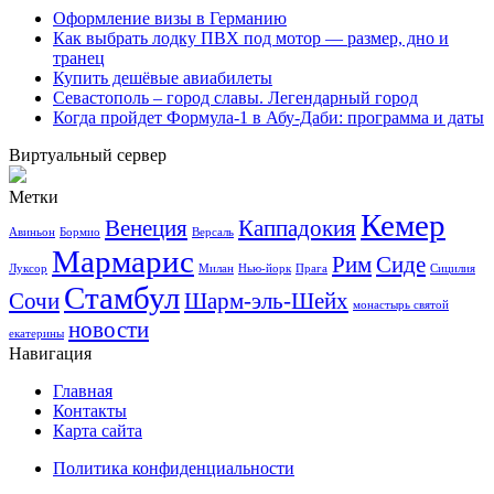
Оформление визы в Германию
Как выбрать лодку ПВХ под мотор — размер, дно и
транец
Купить дешёвые авиабилеты
Севастополь – город славы. Легендарный город
Когда пройдет Формула-1 в Абу-Даби: программа и даты
Виртуальный сервер
Метки
Кемер
Венеция
Каппадокия
Авиньон
Бормио
Версаль
Мармарис
Рим
Сиде
Луксор
Милан
Нью-йорк
Прага
Сицилия
Стамбул
Сочи
Шарм-эль-Шейх
монастырь святой
новости
екатерины
Навигация
Главная
Контакты
Карта сайта
Политика конфиденциальности