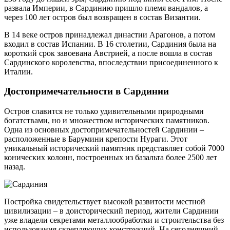
развала Империи, в Сардинию пришло племя вандалов, а
через 100 лет остров был возвращен в состав Византии.
В 14 веке остров принадлежал династии Арагонов, а потом
входил в состав Испании. В 16 столетии, Сардиния была на
короткий срок завоевана Австрией, а после вошла в состав
Сардинского королевства, впоследствии присоединенного к
Италии.
Достопримечательности в Сардинии
Остров славится не только удивительными природными
богатствами, но и множеством исторических памятников.
Одна из основных достопримечательностей Сардинии –
расположенные в Барумини крепости Нураги. Этот
уникальный исторический памятник представляет собой 7000
конических колонн, построенных из базальта более 2500 лет
назад.
Постройка свидетельствует высокой развитости местной
цивилизации – в доисторический период, жители Сардинии
уже владели секретами металлообработки и строительства без
использования скрепляющих конструкций. На сегодняшний