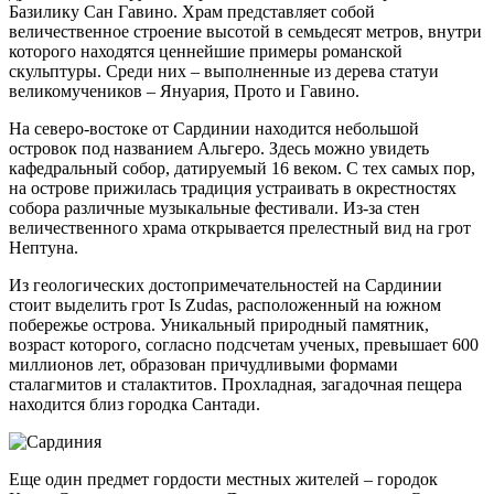
Базилику Сан Гавино. Храм представляет собой
величественное строение высотой в семьдесят метров, внутри
которого находятся ценнейшие примеры романской
скульптуры. Среди них – выполненные из дерева статуи
великомучеников – Януария, Прото и Гавино.
На северо-востоке от Сардинии находится небольшой
островок под названием Альгеро. Здесь можно увидеть
кафедральный собор, датируемый 16 веком. С тех самых пор,
на острове прижилась традиция устраивать в окрестностях
собора различные музыкальные фестивали. Из-за стен
величественного храма открывается прелестный вид на грот
Нептуна.
Из геологических достопримечательностей на Сардинии
стоит выделить грот Is Zudas, расположенный на южном
побережье острова. Уникальный природный памятник,
возраст которого, согласно подсчетам ученых, превышает 600
миллионов лет, образован причудливыми формами
сталагмитов и сталактитов. Прохладная, загадочная пещера
находится близ городка Сантади.
Еще один предмет гордости местных жителей – городок