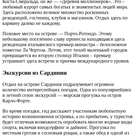
Коста-Смеральда, он же — «Деревня миллионеров». Это –
любимый курорт самых богатых и знаменитых людей мира.
Здесь расположено великое множество роскошных
резиденций, гостиниц, клубов и магазинов. Отдых здесь по
карману далеко не каждому.
Похожее место на острове — Порто-Ротондо. Этому
небольшому поселению славу принесла находящаяся здесь
резиденция итальянского премьер-министра – белоснежное
поместье Ла Чертоза. Летом, этот тихий маленький городок
превращается во вторую столицу Италии – премьер
устраивает здесь встречи и приемы международного уровня.
Экскурсии из Сардинии
Отдых на острове Сардиния подразумевает огромное
количество интереснейших поездок. Одна из популярнейших
в летний сезон экскурсий — морская прогулка на остров
Карло-Форте.
Во время поездки, гид расскажет участникам любопытную
историю возникновения островка, а по прибытию, у туристов
будет отличная возможность опробовать многие водные виды
спорта, включая виндсерфинг и дайвинг. Прогулка по
местным гротам и сосновым рощам, а также обед в одной из