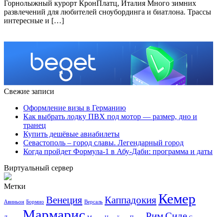
Горнолыжный курорт КронПлатц, Италия Много зимних
развлечений для любителей сноубординга и биатлона. Трассы
интересные и […]
Свежие записи
Оформление визы в Германию
Как выбрать лодку ПВХ под мотор — размер, дно и
транец
Купить дешёвые авиабилеты
Севастополь – город славы. Легендарный город
Когда пройдет Формула-1 в Абу-Даби: программа и даты
Виртуальный сервер
Метки
Кемер
Венеция
Каппадокия
Авиньон
Бормио
Версаль
Мармарис
Рим
Сиде