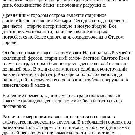
день, большинство башен наполовину разрушено.
Древнейшим городом острова является старинное
финикийское поселение Кальяри. Сегодня город поделен на
две части – старую историческую и новую жилую. Все
достопримечательности, на исследование которых
потребуется не более одного дня, сосредоточены в Старом
городе.
Особого внимания здесь заслуживают Национальный музей с
коллекцией фресок, старинный замок, бастион Святого Рэми
и амфитеатр, который был построен здесь еще во 2 столетии
до нашей эры. В отличие от многих подобных конструкций
на континенте, амфитеатр Кальяри хорошо сохранился до
наших дней, потому что его основание глубоко погружено в
известняковый массив.
В древние времена, здание амфитеатра использовалось в
качестве площадки для гладиаторских боев и театральных
постановок.
Различные мероприятия здесь проводятся и сегодня: в
амфитеатре превосходная акустика. В небольшой городок под
названием Порто Торрес стоит поехать, чтобы увидеть самый
древнейшее сооружение романского стиля на острове —