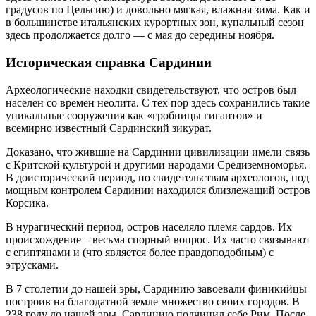
градусов по Цельсию) и довольно мягкая, влажная зима. Как и
в большинстве итальянских курортных зон, купальный сезон
здесь продолжается долго — с мая до середины ноября.
Историческая справка Сардинии
Археологические находки свидетельствуют, что остров был
населен со времен неолита. С тех пор здесь сохранились такие
уникальные сооружения как «гробницы гигантов» и
всемирно известный Сардинский зикурат.
Доказано, что жившие на Сардинии цивилизации имели связь
с Критской культурой и другими народами Средиземноморья.
В доисторический период, по свидетельствам археологов, под
мощным контролем Сардинии находился близлежащий остров
Корсика.
В нурагический период, остров населяло племя сардов. Их
происхождение – весьма спорный вопрос. Их часто связывают
с египтянами и (что является более правдоподобным) с
этрусками.
В 7 столетии до нашей эры, Сардинию завоевали финикийцы
построив на благодатной земле множество своих городов. В
238 году до нашей эры, Сардинию подчинил себе Рим. После