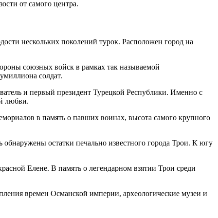
ости от самого центра.
рдости нескольких поколений турок. Расположен город на
тороны союзных войск в рамках так называемой
лумиллиона солдат.
ователь и первый президент Турецкой Республики. Именно с
й любви.
емориалов в память о павших воинах, высота самого крупного
есь обнаружены остатки печально известного города Трои. К югу
красной Елене. В память о легендарном взятии Трои среди
епления времен Османской империи, археологические музеи и