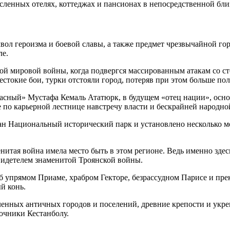
ленных отелях, коттеджах и пансионах в непосредственной близ
вол героизма и боевой славы, а также предмет чрезвычайной го
ле.
вой мировой войны, когда подвергся массированным атакам со с
стокие бои, турки отстояли город, потеряв при этом больше по
жасный» Мустафа Кемаль Ататюрк, в будущем «отец нации», осн
е по карьерной лестнице навстречу власти и бескрайней народно
ан Национальный исторический парк и установлено несколько м
менитая война имела место быть в этом регионе. Ведь именно зд
видетелем знаменитой Троянской войны.
б упрямом Приаме, храбром Гекторе, безрассудном Парисе и пре
й конь.
ленных античных городов и поселений, древние крепости и укр
очники Кестанболу.