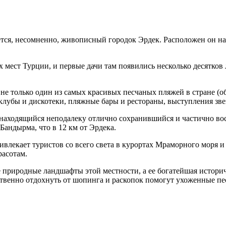
я, несомненно, живописный городок Эрдек. Расположен он на 
 мест Турции, и первые дачи там появились несколько десятков 
 не только один из самых красивых песчаных пляжей в стране (о
убы и дискотеки, пляжные бары и рестораны, выступления звез
 находящийся неподалеку отлично сохранившийся и частично во
андырма, что в 12 км от Эрдека.
ивлекает туристов со всего света в курортах Мраморного моря и
расотам.
 природные ландшафты этой местности, а ее богатейшая историч
ственно отдохнуть от шопинга и раскопок помогут ухоженные пе