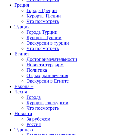
Греция
Города Греции
Курорты Греции
Что посмотреть
Турция
Города Турции
Курорты Турции
Экскурсии в турции
Что посмотреть
Египет
Достопримечательности
Новости турфирм
Политика
Отдых, развлечения
Экскурсии в Египте
Европа +
Чехия
Города
Курорты, экскурсии
Что посмотреть
Новости
За рубежом
Россия
Туринфо