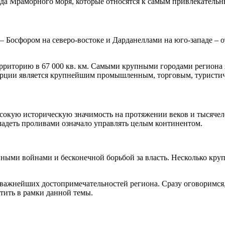
рода Мраморного моря, которые относятся к самым привлекател
Босфором на северо-востоке и Дарданеллами на юго-западе – отд
риторию в 67 000 кв. км. Самыми крупными городами региона я
 Турции является крупнейшим промышленным, торговым, туристи
сокую историческую значимость на протяжении веков и тысячел
ладеть проливами означало управлять целым континентом.
нными войнами и бесконечной борьбой за власть. Несколько кр
важнейших достопримечательностей региона. Сразу оговоримся, 
тить в рамки данной темы.