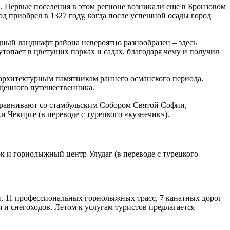
 Первые поселения в этом регионе возникали еще в Бронзовом
д приобрел в 1327 году, когда после успешной осады город
ный ландшафт района невероятно разнообразен – здесь
опает в цветущих парках и садах, благодаря чему и получил
архитектурным памятникам раннего османского периода.
ыщенного путешественника.
сравнивают со стамбульским Собором Святой Софии,
Чекирге (в переводе с турецкого «кузнечик»).
 и горнолыжный центр Улудаг (в переводе с турецкого
ти, 11 профессиональных горнолыжных трасс, 7 канатных дорог
и снегоходов. Летом к услугам туристов предлагается