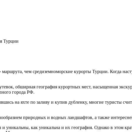
я Турции
» маршрута, чем средиземноморские курорты Турции. Когда наступ
ь путевок, обширная география курортных мест, насыщенная экск
пного города РФ.
ившись на яхте по заливу и купив дубленку, многие туристы счит
азнообразием природных и водных ландшафтов, а также интересн
и уникальны, как уникальна и их география. Однако в этом кр