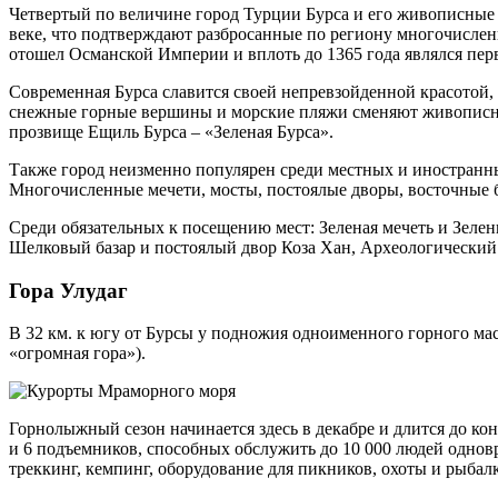
Четвертый по величине город Турции Бурса и его живописные
веке, что подтверждают разбросанные по региону многочисленн
отошел Османской Империи и вплоть до 1365 года являлся пер
Современная Бурса славится своей непревзойденной красотой
снежные горные вершины и морские пляжи сменяют живописные 
прозвище Ещиль Бурса – «Зеленая Бурса».
Также город неизменно популярен среди местных и иностранн
Многочисленные мечети, мосты, постоялые дворы, восточные 
Среди обязательных к посещению мест: Зеленая мечеть и Зел
Шелковый базар и постоялый двор Коза Хан, Археологический 
Гора Улудаг
В 32 км. к югу от Бурсы у подножия одноименного горного ма
«огромная гора»).
Горнолыжный сезон начинается здесь в декабре и длится до ко
и 6 подъемников, способных обслужить до 10 000 людей однов
треккинг, кемпинг, оборудование для пикников, охоты и рыбал