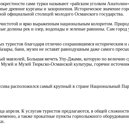
 окрестности сами турки называют «райским уголком Анатолии».
ые древние курганы и захоронения. Историческое значение горо
вой официальной столицей молодого Османского государства.
, чистотой и ярко выраженным национальным колоритом. Природ
долины рек и озер, водопады и зеленые равнины. Сам город ут
ых туристов благодаря отлично сохранившимся историческим и 
базары, бани, музеи не оставят равнодушным даже самого прес
еный мавзолей, Большая мечеть Улу-Джами, которую по величию 
Музей и Музей Тюркско-Османской культуры, горячие источники 
ссива расположился самый крупный в стране Национальный Парк
нца апреля. К услугам туристов предлагаются, в общей сложнос
ременно, а также прокатные пункты горнолыжного оборудования 
ки.