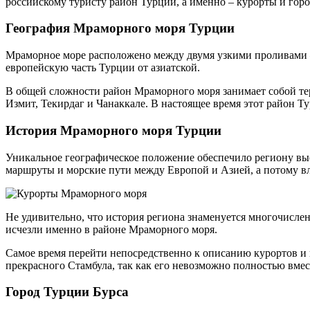
российскому туристу район Турции, а именно – курорты и го
География Мраморного моря Турции
Мраморное море расположено между двумя узкими проливами – 
европейскую часть Турции от азиатской.
В общей сложности район Мраморного моря занимает собой тер
Измит, Текирдаг и Чанаккале. В настоящее время этот район
История Мраморного моря Турции
Уникальное географическое положение обеспечило региону вы
маршруты и морские пути между Европой и Азией, а потому в
Не удивительно, что история региона знаменуется многочисле
исчезли именно в районе Мраморного моря.
Самое время перейти непосредственно к описанию курортов и 
прекрасного Стамбула, так как его невозможно полностью вмес
Город Турции Бурса