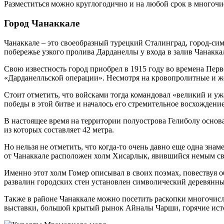
Разместиться можно круглогодично и на любой срок в многочис
Город Чанаккале
Чанаккале – это своеобразный турецкий Сталинград, город-сим
побережье узкого пролива Дарданеллы у входа в залив Чанакка
Свою известность город приобрел в 1915 году во времена Пер
«Дарданелльской операции». Несмотря на кровопролитные и же
Стоит отметить, что войсками тогда командовал «великий и у
победы в этой битве и началось его стремительное восхождени
В настоящее время на территории полуострова Гелиболу основ
из которых составляет 42 метра.
Но нельзя не отметить, что когда-то очень давно еще одна зна
от Чанаккале расположен холм Хисарлык, явившийся немым с
Именно этот холм Гомер описывал в своих поэмах, повествуя о
развалин городских стен установлен символический деревянны
Также в районе Чанаккале можно посетить раскопки многочис
выставки, большой крытый рынок Айналы Чарши, горячие ист