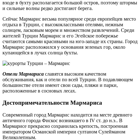
входе в бухту располагается большой остров, поэтому штормы
и сильные волны редко достигают берега.
Сейчас Мармарис весьма популярное среди европейцев место
отдыха в Турции, с высококлассными отелями, нежным
солнцем, ласковым морем и множеством развлечений. Среди
жителей Турции Мармарис и его Эгейское побережье
считаются самыми красивыми на юго-западе их страны. Город
Мармарис расположился у основания зеленых гор, около
купающейся в лучах солнца бухты.
Отели Мармариса
славятся высоким качеством
обслуживания, как и отели по всей Турции. В подавляющем
большинстве отели имеют свои сады, пляжи и парки,
расположенные в сосновых лесах.
Достопримечательности Мармариса
Современный город Мармарис находится на месте древнего
античного города Фискос возникшего в IV ст. до н.э.. В
Мармарисе прекрасно сохранилась крепость, построенная
императором Османской империи султаном Сулейманом
Великолепным.