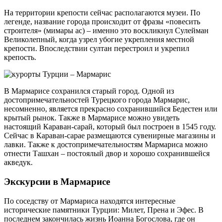
На территории крепости сейчас располагаются музеи. По
легенде, название города происходит от фразы «повесить
строителя» (мимары ас) – именно это воскликнул Сулейман
Великолепный, когда узрел убогие укрепления местной
крепости. Впоследствии султан перестроил и укрепил
крепость.
В Мармарисе сохранился старый город. Одной из
достопримечательностей Турецкого города Мармарис,
несомненно, является прекрасно сохранившийся Бедестен или
крытый рынок. Также в Мармарисе можно увидеть
настоящий Караван-сарай, который был построен в 1545 году.
Сейчас в Караван-сарае размещаются сувенирные магазины и
лавки. Также к достопримечательностям Мармариса можно
отнести Ташхан – постоялый двор и хорошо сохранившейся
акведук.
Экскурсии в Мармарисе
По соседству от Мармариса находятся интересные
исторические памятники Турции: Милет, Прена и Эфес. В
последнем закончилась жизнь Иоанна Богослова, где он