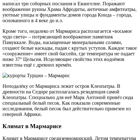
написал три соборных послания и Евангелие. Поражают
воображение руины Храма Афродиты, античные амфитеатры,
уютные улицы и фундаменты домов города Книда – города,
основанного в 4 веке до н.э.
Кроме того, недалеко от Мармариса располагается «восьмое
чудо света» – потрясающий воображение памятник
Памуккале. Воды, насыщенные минеральными солями,
создают белые каскады, падая с крутых уступов. Каждое такое
«сооружение» имеет свой бассейн, где температура не падает
ниже 37° Цельсия. Исцеляющие свойства этих водоёмов
известны ещё с древних времён.
Неподалёку от Мармариса лежит остров Клеопатры. В
древности на Седире располагалась резиденция самой
Клеопатры. Специально для неё Марк Антоний привёз сюда
специальный белый песок. Как показали современные
исследования, белый песок был действительно привезен из
северной Африки.
Климат в Мармарисе
Климат в Мармарисе средиземноморский. Летом температура