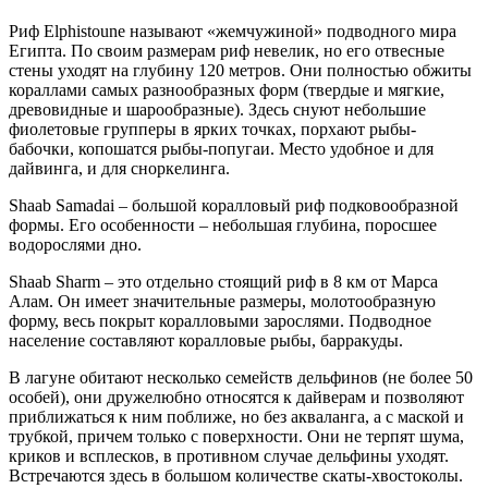
Риф Elphistoune называют «жемчужиной» подводного мира
Египта. По своим размерам риф невелик, но его отвесные
стены уходят на глубину 120 метров. Они полностью обжиты
кораллами самых разнообразных форм (твердые и мягкие,
древовидные и шарообразные). Здесь снуют небольшие
фиолетовые групперы в ярких точках, порхают рыбы-
бабочки, копошатся рыбы-попугаи. Место удобное и для
дайвинга, и для сноркелинга.
Shaab Samadai – большой коралловый риф подковообразной
формы. Его особенности – небольшая глубина, поросшее
водорослями дно.
Shaab Sharm – это отдельно стоящий риф в 8 км от Марса
Алам. Он имеет значительные размеры, молотообразную
форму, весь покрыт коралловыми зарослями. Подводное
население составляют коралловые рыбы, барракуды.
В лагуне обитают несколько семейств дельфинов (не более 50
особей), они дружелюбно относятся к дайверам и позволяют
приближаться к ним поближе, но без акваланга, а с маской и
трубкой, причем только с поверхности. Они не терпят шума,
криков и всплесков, в противном случае дельфины уходят.
Встречаются здесь в большом количестве скаты-хвостоколы.