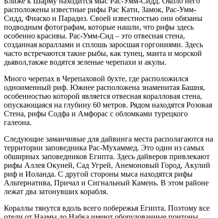
Ближе к Шарму находится мыс Рас-Умм-Сидд. Около него
расположены известные рифы Рас Кати, Замок, Рас-Умм-
Сидд, Фиаско и Парадиз. Своей известностью они обязаны
подводным фотографам, которые нашли, что рифы здесь
особенно красивы. Рас-Умм-Сид – это отвесная стена,
созданная кораллами и сплошь заросшая горгониями. Здесь
часто встречаются такие рыбы, как тунец, манта и морской
дьявол,также водятся зеленые черепахи и акулы.
Много черепах в Черепаховой бухте, где расположился
одноименный риф. Южнее расположена знаменитая Башня,
особенностью которой является отвесная коралловая стена,
опускающаяся на глубину 60 метров. Рядом находятся Розовая
Стена, рифы Содфа и Амфорас с обломками турецкого
галеона.
Следующие заманчивые для дайвинга места располагаются на
территории заповедника Рас-Мухаммед. Это один из самых
обширных заповедников Египта. Здесь дайверов привлекают
рифы Аллея Окуней, Сад Угрей, Анемоновый Город, Акулий
риф и Иоланда. С другой стороны мыса находятся рифы
Альтернатива, Причал и Сигнальный Камень. В этом районе
лежат два затонувших корабля.
Кораллы тянутся вдоль всего побережья Египта. Поэтому все
отели от Наамы до Набка имеют оборудованные понтоны,