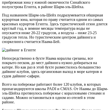
прибрежная зона у южной оконечности Синайского
полуострова Египта, в районе Шарм-эль-Шейха.
Под названием Шарм-эль-Шейх подразумевается обширная
курортная зона, которая по праву считается одним из самых
красивых курортов Египта. Здесь туристический сезон длится
круглый год, в зимние месяцы температура воды не
опускается ниже 20-22 градусов, а воздуха – ниже 23-25
градусов тепла. Но туристическим центром дайвинга и
сноркелинга считается Наама-Бей.
Непосредственно в бухте Наама кораллы срезаны, все
покрыто песком, до мест дайвинга нужно добираться на
катере. Но как раз в этой бухте разместилось большинство
дайвинг-клубов, здесь организован выход в море катеров и
судов дайвинг-сафари.
Всего на побережье работают более 120 клубов, в которых
пропагандируются школы PADI и CMAS. От Наамы до Шарм-
эль-Шейха протянулось побережье с коралловыми стенами и
садами. Можно остановиться в одном из отелей в этом
районе.