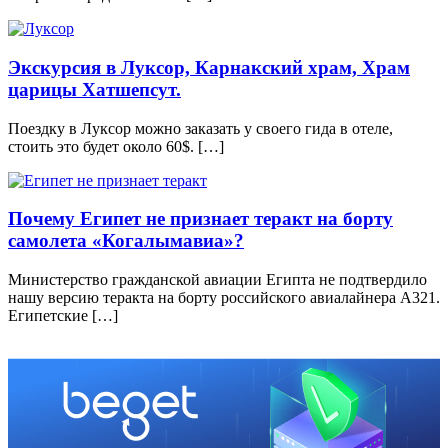
Экскурсия в Луксор, Карнакский храм, Храм
царицы Хатшепсут.
Поездку в Луксор можно заказать у своего гида в отеле,
стоить это будет около 60$. […]
Почему Египет не признает теракт на борту
самолета «Когалымавиа»?
Министерство гражданской авиации Египта не подтвердило
нашу версию теракта на борту российского авиалайнера А321.
Египетские […]