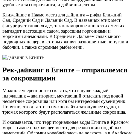
удобные для сноркелинга, и дайвинг-центры.
Ближайшие к Нааме места для дайвинга – рифы Ближний
Сад, Средний Сад и Дальний Сад. В названиях этих мест
фигурирует слово «сад», так как морское дно в этих местах
выглядит настоящим садом, заросшим горгониями и
морскими анемонами. В Среднем и Дальнем садах много
подводных пещер, в которых живут разноцветные попугаи и
бабочки, а также огромные рыбы-мечи.
Рек-дайвинг в Египте – отправляемся
за сокровищами
Можно с уверенностью сказать, что в душе каждый
ныряльщик – авантюрист, мечтающий отыскать под водой
несметные сокровища или хотя бы интересный сувенирчик.
Понятно, что для этого нужно найти затонувшее судно, в
трюмах которого будут располагаться желанные сокровища.
И оказывается, что территориальные воды Египта в Красном
море – самое подходящее место для реализации подобных
намерений. Обломки кораблей здесь не редкость, а в Акабском