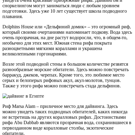
увидеть очень красивые прибрежные рифы. Дайвингом и
сноркелингом могут заниматься люди с любым уровнем
подготовки. Здесь уже 10 лет существует школа подводного
плавания.
Dolphins House или «Дельфиний домик» – это огромный риф,
который своими очертаниями напоминает подкову. Вода здесь
очень прозрачная, на дне растут водоросли, что, в общем-то,
необычно для этих мест. Южная стена рифа покрыта
разноцветными мягкими кораллами и украшена
великолепными горгонариями.
Возле этой подводной стены в большом количестве резвятся
разнообразные морские обитатели. Здесь можно повстречать
барракуд, джеков, черепах. Кроме того, это любимое место
серых и белоперых рифовых акул, акул-молотов, тунцов.
Также у этого рифа можно повстречать стада дельфинов.
Риф Marsa Alam – приличное место для дайвинга. Здесь
можно увидеть таких подводных обитателей, каких никогда
не встретишь на других коралловых рифах. Достоинствами
рифа Abu Dabbab являются прозрачная вода, сохранившиеся в
первозданном виде коралловые столбы, экзотические
обитатели.