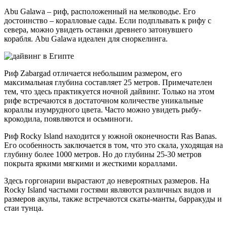
Abu Galawa – риф, расположенный на мелководье. Его
достоинство – коралловые сады. Если подплывать к рифу с
севера, можно увидеть останки древнего затонувшего
корабля. Abu Galawa идеален для сноркелинга.
Риф Zabargad отличается небольшим размером, его
максимальная глубина составляет 25 метров. Примечателен
тем, что здесь практикуется ночной дайвинг. Только на этом
рифе встречаются в достаточном количестве уникальные
кораллы изумрудного цвета. Часто можно увидеть рыбу-
крокодила, появляются и осьминоги.
Риф Rocky Island находится у южной оконечности Ras Banas.
Его особенность заключается в том, что это скала, уходящая на
глубину более 1000 метров. Но до глубины 25-30 метров
покрыта яркими мягкими и жесткими кораллами.
Здесь горгонарии вырастают до невероятных размеров. На
Rocky Island частыми гостями являются различных видов и
размеров акулы, также встречаются скаты-манты, барракуды и
стаи тунца.