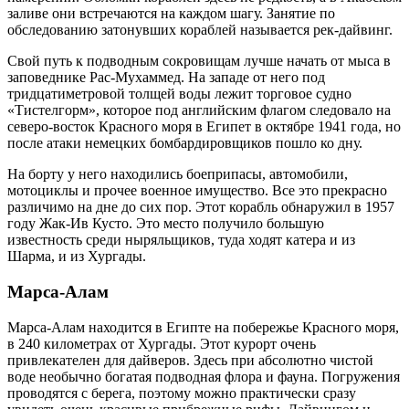
заливе они встречаются на каждом шагу. Занятие по
обследованию затонувших кораблей называется рек-дайвинг.
Свой путь к подводным сокровищам лучше начать от мыса в
заповеднике Рас-Мухаммед. На западе от него под
тридцатиметровой толщей воды лежит торговое судно
«Тистелгорм», которое под английским флагом следовало на
северо-восток Красного моря в Египет в октябре 1941 года, но
после атаки немецких бомбардировщиков пошло ко дну.
На борту у него находились боеприпасы, автомобили,
мотоциклы и прочее военное имущество. Все это прекрасно
различимо на дне до сих пор. Этот корабль обнаружил в 1957
году Жак-Ив Кусто. Это место получило большую
известность среди ныряльщиков, туда ходят катера и из
Шарма, и из Хургады.
Марса-Алам
Марса-Алам находится в Египте на побережье Красного моря,
в 240 километрах от Хургады. Этот курорт очень
привлекателен для дайверов. Здесь при абсолютно чистой
воде необычно богатая подводная флора и фауна. Погружения
проводятся с берега, поэтому можно практически сразу