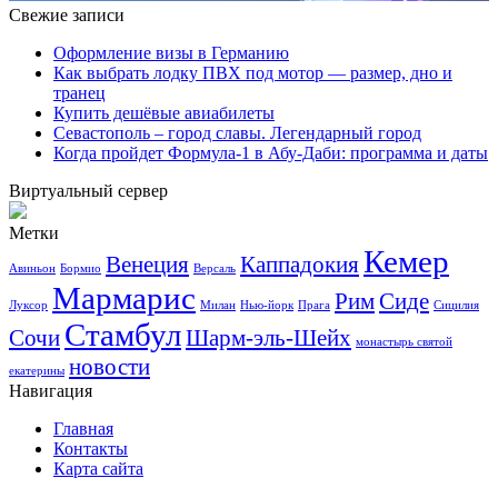
Свежие записи
Оформление визы в Германию
Как выбрать лодку ПВХ под мотор — размер, дно и
транец
Купить дешёвые авиабилеты
Севастополь – город славы. Легендарный город
Когда пройдет Формула-1 в Абу-Даби: программа и даты
Виртуальный сервер
Метки
Кемер
Венеция
Каппадокия
Авиньон
Бормио
Версаль
Мармарис
Рим
Сиде
Луксор
Милан
Нью-йорк
Прага
Сицилия
Стамбул
Сочи
Шарм-эль-Шейх
монастырь святой
новости
екатерины
Навигация
Главная
Контакты
Карта сайта