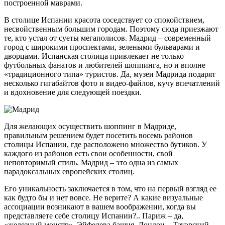
построенной маврами.
В столице Испании красота соседствует со спокойствием,
несвойственным большим городам. Поэтому сюда приезжают
те, кто устал от суеты мегаполисов. Мадрид – современный
город с широкими проспектами, зелеными бульварами и
дворцами. Испанская столица привлекает не только
футбольных фанатов и любителей шоппинга, но и вполне
«традиционного типа» туристов. Да, музеи Мадрида подарят
несколько гигабайтов фото и видео-файлов, кучу впечатлений
и вдохновение для следующей поездки.
Для желающих осуществить шоппинг в Мадриде,
правильным решением будет посетить восемь районов
столицы Испании, где расположено множество бутиков. У
каждого из районов есть свои особенности, свой
неповторимый стиль. Мадрид – это одна из самых
парадоксальных европейских столиц.
Его уникальность заключается в том, что на первый взгляд ее
как будто бы и нет вовсе. Не верите? А какие визуальные
ассоциации возникают в вашем воображении, когда вы
представляете себе столицу Испании?.. Париж – да,
«железный монстр», Эйфелева башня. Лондон – Тауэрский