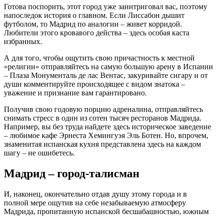
Готова поспорить, этот город уже заинтриговал вас, поэтому
напоследок история о главном. Если Лиссабон дышит
футболом, то Мадрид по аналогии – живет корридой.
Любители этого кровавого действа – здесь особая каста
избранных.
А для того, чтобы ощутить свою причастность к местной
«религии» отправляйтесь на самую большую арену в Испании
– Плаза Монументаль де лас Вентас, закуривайте сигару и от
души комментируйте происходящее с видом знатока –
уважение и признание вам гарантировано.
Получив свою годовую порцию адреналина, отправляйтесь
снимать стресс в один из сотен тысяч ресторанов Мадрида.
Например, вы без труда найдете здесь историческое заведение
– любимое кафе Эрнеста Хемингуэя Эль Ботен. Но, впрочем,
знаменитая испанская кухня представлена здесь на каждом
шагу – не ошибетесь.
Мадрид – город-талисман
И, наконец, окончательно отдав душу этому города и в
полной мере ощутив на себе незабываемую атмосферу
Мадрида, пропитанную испанской бесшабашностью, южным