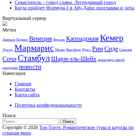
Севастополь – город славы. Легендарный город
Когда пройдет Формула-1 в Абу-Даби: программа и даты
Виртуальный сервер
Метки
Кемер
Венеция
Каппадокия
Авиньон
Бормио
Версаль
Мармарис
Рим
Сиде
Луксор
Милан
Нью-йорк
Прага
Сицилия
Стамбул
Сочи
Шарм-эль-Шейх
монастырь святой
новости
екатерины
Навигация
Главная
Контакты
Карта сайта
Политика конфиденциальности
Поиск
Найти:
Copyright © 2026
Top-Travel. Романтические туры и круизы по
странам мира