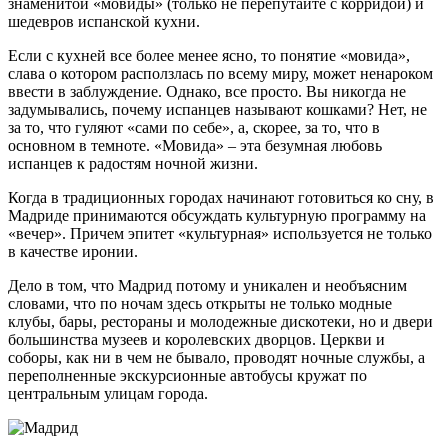
знаменитой «мовиды» (только не перепутайте с корридой) и
шедевров испанской кухни.
Если с кухней все более менее ясно, то понятие «мовида»,
слава о котором расползлась по всему миру, может ненароком
ввести в заблуждение. Однако, все просто. Вы никогда не
задумывались, почему испанцев называют кошками? Нет, не
за то, что гуляют «сами по себе», а, скорее, за то, что в
основном в темноте. «Мовида» – эта безумная любовь
испанцев к радостям ночной жизни.
Когда в традиционных городах начинают готовиться ко сну, в
Мадриде принимаются обсуждать культурную программу на
«вечер». Причем эпитет «культурная» используется не только
в качестве иронии.
Дело в том, что Мадрид потому и уникален и необъясним
словами, что по ночам здесь открыты не только модные
клубы, бары, рестораны и молодежные дискотеки, но и двери
большинства музеев и королевских дворцов. Церкви и
соборы, как ни в чем не бывало, проводят ночные службы, а
переполненные экскурсионные автобусы кружат по
центральным улицам города.