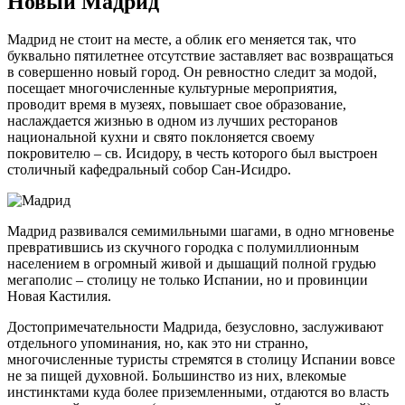
Новый Мадрид
Мадрид не стоит на месте, а облик его меняется так, что
буквально пятилетнее отсутствие заставляет вас возвращаться
в совершенно новый город. Он ревностно следит за модой,
посещает многочисленные культурные мероприятия,
проводит время в музеях, повышает свое образование,
наслаждается жизнью в одном из лучших ресторанов
национальной кухни и свято поклоняется своему
покровителю – св. Исидору, в честь которого был выстроен
столичный кафедральный собор Сан-Исидро.
Мадрид развивался семимильными шагами, в одно мгновенье
превратившись из скучного городка с полумиллионным
населением в огромный живой и дышащий полной грудью
мегаполис – столицу не только Испании, но и провинции
Новая Кастилия.
Достопримечательности Мадрида, безусловно, заслуживают
отдельного упоминания, но, как это ни странно,
многочисленные туристы стремятся в столицу Испании вовсе
не за пищей духовной. Большинство из них, влекомые
инстинктами куда более приземленными, отдаются во власть