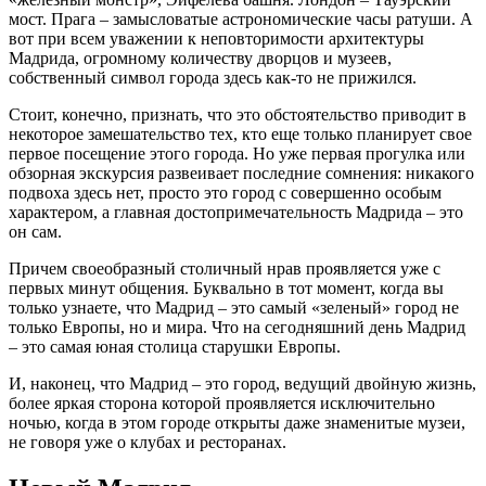
мост. Прага – замысловатые астрономические часы ратуши. А
вот при всем уважении к неповторимости архитектуры
Мадрида, огромному количеству дворцов и музеев,
собственный символ города здесь как-то не прижился.
Стоит, конечно, признать, что это обстоятельство приводит в
некоторое замешательство тех, кто еще только планирует свое
первое посещение этого города. Но уже первая прогулка или
обзорная экскурсия развеивает последние сомнения: никакого
подвоха здесь нет, просто это город с совершенно особым
характером, а главная достопримечательность Мадрида – это
он сам.
Причем своеобразный столичный нрав проявляется уже с
первых минут общения. Буквально в тот момент, когда вы
только узнаете, что Мадрид – это самый «зеленый» город не
только Европы, но и мира. Что на сегодняшний день Мадрид
– это самая юная столица старушки Европы.
И, наконец, что Мадрид – это город, ведущий двойную жизнь,
более яркая сторона которой проявляется исключительно
ночью, когда в этом городе открыты даже знаменитые музеи,
не говоря уже о клубах и ресторанах.