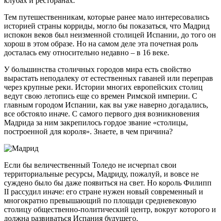
клубах и ресторанах.
Тем путешественникам, которые ранее мало интересовались
историей страны корриды, могло бы показаться, что Мадрид
испокон веков был неизменной столицей Испании, до того он
хорош в этом образе. Но на самом деле эта почетная роль
досталась ему относительно недавно – в 16 веке.
У большинства столичных городов мира есть свойство
вырастать неподалеку от естественных гаваней или переправ
через крупные реки. Истории многих европейских столиц
ведут свою летопись еще со времен Римской империи. С
главным городом Испании, как вы уже наверно догадались,
все обстояло иначе. С самого первого дня возникновения
Мадрида за ним закрепилось гордое звание «столицы,
построенной для короля». Знаете, в чем причина?
Если бы величественный Толедо не исчерпал свои
территориальные ресурсы, Мадриду, пожалуй, и вовсе не
суждено было бы даже появиться на свет. Но король Филипп
II рассудил иначе: его стране нужен новый современный и
многократно превышающий по площади средневековую
столицу общественно-политический центр, вокруг которого и
должна развиваться Испания будущего.