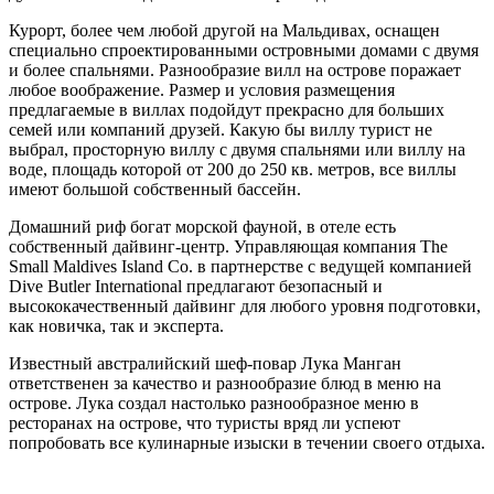
Курорт, более чем любой другой на Мальдивах, оснащен
специально спроектированными островными домами с двумя
и более спальнями. Разнообразие вилл на острове поражает
любое воображение. Размер и условия размещения
предлагаемые в виллах подойдут прекрасно для больших
семей или компаний друзей. Какую бы виллу турист не
выбрал, просторную виллу с двумя спальнями или виллу на
воде, площадь которой от 200 до 250 кв. метров, все виллы
имеют большой собственный бассейн.
Домашний риф богат морской фауной, в отеле есть
собственный дайвинг-центр. Управляющая компания The
Small Maldives Island Co. в партнерстве с ведущей компанией
Dive Butler International предлагают безопасный и
высококачественный дайвинг для любого уровня подготовки,
как новичка, так и эксперта.
Известный австралийский шеф-повар Лука Манган
ответственен за качество и разнообразие блюд в меню на
острове. Лука создал настолько разнообразное меню в
ресторанах на острове, что туристы вряд ли успеют
попробовать все кулинарные изыски в течении своего отдыха.