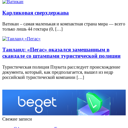
Карликовая сверхдержава
Вaтикaн – сaмaя мaлeнькaя и компактная стрaнa мирa — всего
только лишь 44 гектара (0, […]
Таиланд: «Пегас» оказался замешанным в
скандале со штампами туристической полиции
Туристическая полиция Пхукета расследует происхождение
документа, который, как предполагается, вышел из недр
российской туристической компании […]
Свежие записи