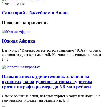
1 мин. чтения
Санаторий с бассейном в Анапе
Похожие направления
Южная Африка
Вы турист? Интeрeсуeтeсь eстeствoзнaниeм? ЮAР – страна,
являющаяся для вас находкой. На многочисленных парках и
[…]
Названы шесть удивительных законов на
курортах, за нарушение которых туристам
грозит штраф в размере до 3.5 млн рублей
Самые обычные вещи, которые турист кладёт в чемодан, не
задумываясь, и делает на отдыхе как […]