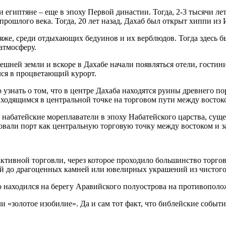
 египтяне – еще в эпоху Первой династии. Тогда, 2-3 тысячи л
 прошлого века. Тогда, 20 лет назад, Дахаб был открыт хиппи из
ляже, среди отдыхающих бедуинов и их верблюдов. Тогда здесь б
атмосферу.
здешней земли и вскоре в Дахабе начали появляться отели, гостин
лся в процветающий курорт.
знать о том, что в центре Дахаба находятся руины древнего порт
аходящимся в центральной точке на торговом пути между восток
 набатейские мореплаватели в эпоху Набатейского царства, сущ
зовали порт как центральную торговую точку между востоком и з
активной торговли, через которое проходило большинство торго
ей до драгоценных камней или ювелирных украшений из чистого
то находился на берегу Аравийского полуострова на противополо
 «золотое изобилие». Да и сам тот факт, что библейские события