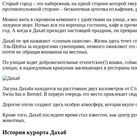
Старый город – это набережная, на одной стороне которой тян
противоположной стороне – бесконечная цепочка из кафешек, р
Можно жить в скромном кемпинге с удобствами на улице, а мож
лазурное море. Ночью вся эта вереница гостиниц, кафе и про
год. А когда в Дахаб приходит настоящий праздник, он превра
Дахаб не зря называют «сонным оазисом». Жизнь здесь течет с
Эль-Шейха за недорогими сувенирами, немного оживляют это ме
почти не обращая внимания на местных.
По улицам ходят доброжелательные египетские(!) кошки, собак
улицах, к надоедливым крикунам завлекающих в рестораны посе
Лагуна Дахаба находится на расстоянии двух километров от Ста
Swiss Inn и Iberotel. В первую очередь это место привлекает с
Дорогие отели создают здесь особую атмосферу, которая вкупе 
Кроме того, Дахаб последнее время стал известен, как центр р
животных.
История курорта Дахаб