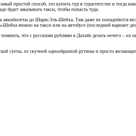
мый простой способ, это купить тур в турагентстве и тогда вам
до будет заказывать такси, чтобы попасть туда.
 авиабилеты до Шарм-Эль-Шейха. Там даже не понадобится виза:
-Шейха можно на такси или на автобусе (последний вариант деш
омнить, что с русскими рублями в Дахабе делать нечего – их ни
ской суеты, от скучной однообразной рутины и просто желающег