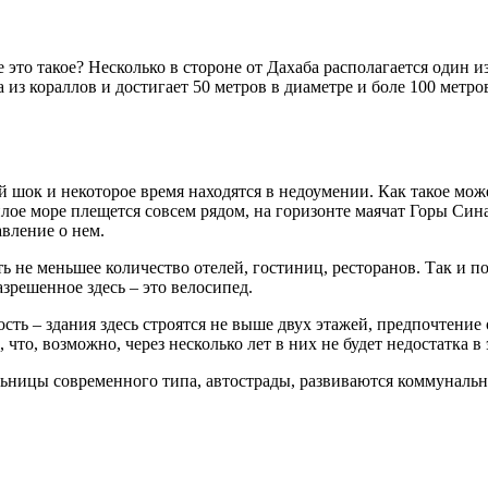
е это такое? Несколько в стороне от Дахаба располагается один
а из кораллов и достигает 50 метров в диаметре и боле 100 метр
шок и некоторое время находятся в недоумении. Как такое мож
плое море плещется совсем рядом, на горизонте маячат Горы Си
авление о нем.
ть не меньшее количество отелей, гостиниц, ресторанов. Так и 
зрешенное здесь – это велосипед.
ость – здания здесь строятся не выше двух этажей, предпочтени
 что, возможно, через несколько лет в них не будет недостатка в 
ольницы современного типа, автострады, развиваются коммуналь