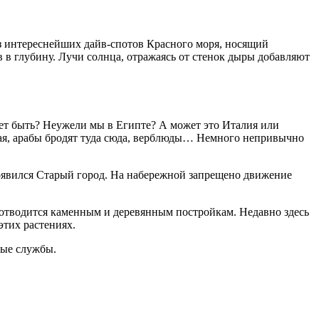
 из интереснейших дайв-спотов Красного моря, носящий
ов в глубину. Лучи солнца, отражаясь от стенок дыры добавляют
ет быть? Неужели мы в Египте? А может это Италия или
ная, арабы бродят туда сюда, верблюды… Немного непривычно
появился Старый город. На набережной запрещено движение
е отводится каменным и деревянным постройкам. Недавно здесь
этих растениях.
ные службы.