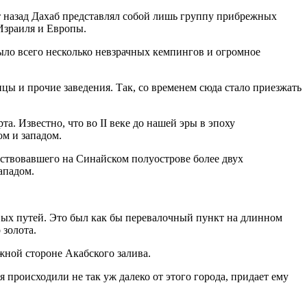
ет назад Дахаб представлял собой лишь группу прибрежных
 Израиля и Европы.
ыло всего несколько невзрачных кемпингов и огромное
ицы и прочие заведения. Так, со временем сюда стало приезжать
а. Известно, что во II веке до нашей эры в эпоху
ом и западом.
ествовавшего на Синайском полуострове более двух
ападом.
вых путей. Это был как бы перевалочный пункт на длинном
 золота.
жной стороне Акабского залива.
 происходили не так уж далеко от этого города, придает ему