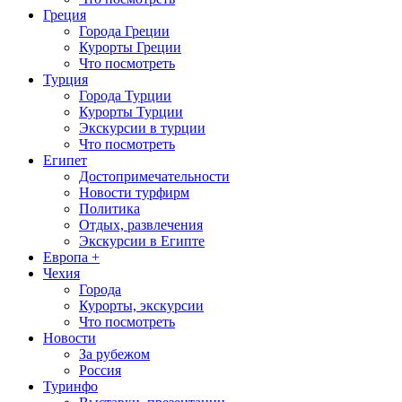
Греция
Города Греции
Курорты Греции
Что посмотреть
Турция
Города Турции
Курорты Турции
Экскурсии в турции
Что посмотреть
Египет
Достопримечательности
Новости турфирм
Политика
Отдых, развлечения
Экскурсии в Египте
Европа +
Чехия
Города
Курорты, экскурсии
Что посмотреть
Новости
За рубежом
Россия
Туринфо