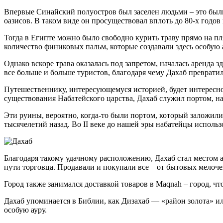
Впервые Синайский полуостров был заселен людьми – это были
оазисов. В таком виде он просуществовал вплоть до 80-х годов
Тогда в Египте можно было свободно курить траву прямо на п
количество финиковых пальм, которые создавали здесь особую 
Однако вскоре трава оказалась под запретом, началась аренда 
все больше и больше туристов, благодаря чему Дахаб преврати
Путешественнику, интересующемуся историей, будет интересно у
существования Набатейского царства, Дахаб служил портом, н
Эти руины, вероятно, когда-то были портом, который заложили
тысячелетий назад. Во II веке до нашей эры набатейцы исполь
Благодаря такому удачному расположению, Дахаб стал местом 
пути торговца. Продавали и покупали все – от бытовых мелоч
Город также занимался доставкой товаров в Maqnah – город, ч
Дахаб упоминается в Библии, как Дизахаб — «район золота» или
особую ауру.