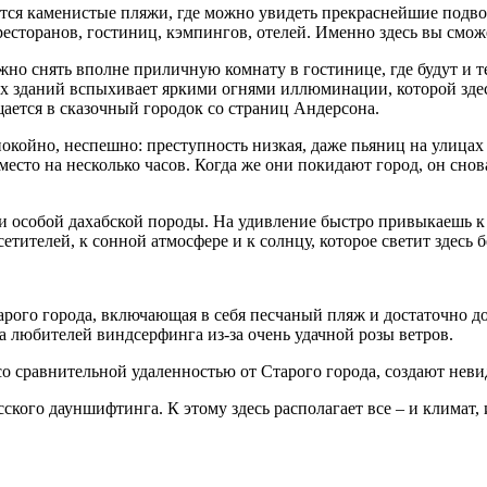
утся каменистые пляжи, где можно увидеть прекраснейшие подво
есторанов, гостиниц, кэмпингов, отелей. Именно здесь вы сможе
но снять вполне приличную комнату в гостинице, где будут и те
чих зданий вспыхивает яркими огнями иллюминации, которой зде
щается в сказочный городок со страниц Андерсона.
покойно, неспешно: преступность низкая, даже пьяниц на улицах
сто на несколько часов. Когда же они покидают город, он снова
и особой дахабской породы. На удивление быстро привыкаешь к 
тителей, к сонной атмосфере и к солнцу, которое светит здесь
рого города, включающая в себя песчаный пляж и достаточно дор
юда любителей виндсерфинга из-за очень удачной розы ветров.
со сравнительной удаленностью от Старого города, создают неви
усского дауншифтинга. К этому здесь располагает все – и климат