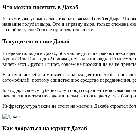
Что можно посетить в Дахаб
В тексте уже упоминалась так называемая Голубая Дыра. Что ж
название голубая дыра. Это и вправду дыра, только сложена он
к ее облику еще больше привлекательности.
Текущее состояние Дахаб
Впервые попадая в Дахаб, обычно люди испытывают некоторый 
Крым? Или Голландия? Однако, нет вы и вправду в Египте: те
видеть этот Другой Египет, совсем не похожий на наше предст
Египтяне истребили множество пальм для того, чтобы построи
автомобилей, поэтому единственное средство передвижения, ра
Благодаря своему губернатору, город сохраняет свою самобытн
начали заниматься посадками пальм, которые растут так быстро,
Инфраструктура также не стоит на месте: в Дахабе строятся б
Как добраться на курорт Дахаб