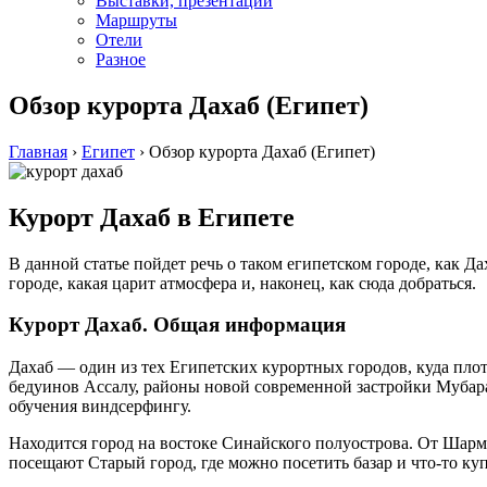
Выставки, презентации
Маршруты
Отели
Разное
Обзор курорта Дахаб (Египет)
Главная
›
Египет
›
Обзор курорта Дахаб (Египет)
Курорт Дахаб в Египете
В данной статье пойдет речь о таком египетском городе, как Да
городе, какая царит атмосфера и, наконец, как сюда добраться.
Курорт Дахаб. Общая информация
Дахаб — один из тех Египетских курортных городов, куда плот
бедуинов Ассалу, районы новой современной застройки Мубара
обучения виндсерфингу.
Находится город на востоке Синайского полуострова. От Шарм
посещают Старый город, где можно посетить базар и что-то куп