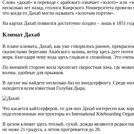
Слово «дахаб» в переводе с арабского означает «золото» или «з
несколько лет назад, геологи Каирского Университета провели
что когда-то Дахаб могли называть «золотым портом».
На картах Дахаб появился достаточно поздно – лишь в 1851 го
Климат Дахаб
В плане климата, Дахаб, как уже говорилось раннее, прекрасно
скалистыми берегами Акабского залива, ветер здесь дует почти
моря, благодаря чему вода здесь гладкая и спокойная. Это очен
По внешней стороне косы пролегает скоростная зона, где мож
волны, удобные для прыжков.
В лагуне вы найдете несколько баз по виндсерфингу. Среди них
находится всем известная Голубая Дыра.
Что касается кайтсерферов, то для них Дахаб интересен как х
подготовленные инструкторы из International Kiteboarding Organi
В целом климат здесь теплый, сухой, дожди являются редкостью
не ниже 21 градуса, а летом прогревается до 28.