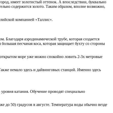
 город, имеет золотистый оттенок. А впоследствии, буквально
тельно содержится золото. Таким образом, вполне возможно,
нглийской компанией «Таллис».
ом. Благодаря аэродинамической трубе, которая создается
я большая песчаная коса, которая защищает бухту со стороны
 открытом море уже можно спокойно ловить 2-3х метровые
 Также немало здесь и дайвинговых станций. Именно здесь
о уровня катания. Обучение проводят специально
же до 50) градусов в августе. Температура воды обычно везде