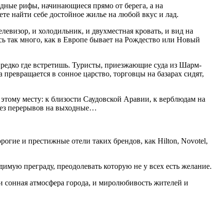
дные рифы, начинающиеся прямо от берега, а на
те найти себе достойное жилье на любой вкус и лад.
левизор, и холодильник, и двухместная кровать, и вид на
сь так много, как в Европе бывает на Рождество или Новый
 редко где встретишь. Туристы, приезжающие суда из Шарм-
 превращается в сонное царство, торговцы на базарах сидят,
этому месту: к близости Саудовской Аравии, к верблюдам на
 без перерывов на выходные…
огие и престижные отели таких брендов, как Hilton, Novotel,
димую преграду, преодолевать которую не у всех есть желание.
, и сонная атмосфера города, и миролюбивость жителей и