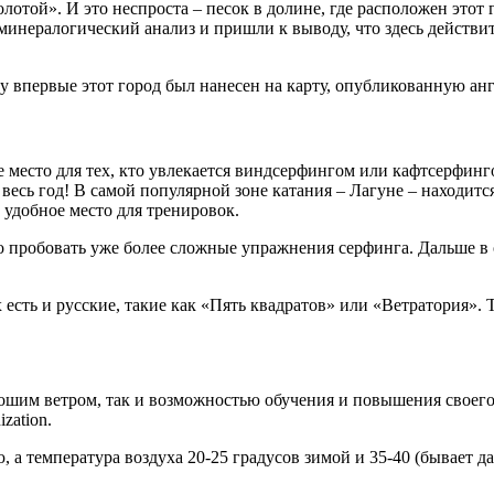
олотой». И это неспроста – песок в долине, где расположен этот
 минералогический анализ и пришли к выводу, что здесь действи
ду впервые этот город был нанесен на карту, опубликованную а
е место для тех, кто увлекается виндсерфингом или кафтсерфинг
 весь год! В самой популярной зоне катания – Лагуне – находитс
ь удобное место для тренировок.
но пробовать уже более сложные упражнения серфинга. Дальше в
 есть и русские, такие как «Пять квадратов» или «Ветратория».
орошим ветром, так и возможностью обучения и повышения своег
zation.
, а температура воздуха 20-25 градусов зимой и 35-40 (бывает да