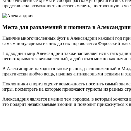
Многочисленные храмы и соборы расскажут о религиозных изме
представлена возможность посетить мечеть, построенную в че
Места для развлечений и шопинга в Александрии
Наличие многочисленных бухт в Александрии каждый год прив
самым популярным из них до сих пор является Фаросский маяк
Подводный мир Александрии также заставляет испытать удивит
него открывается великолепный, а добраться можно как начин
В Александрии находится также рынок, расположенный в Мида
практически любую вещь, начиная антикварными вещами и зак
Поклонники спорта оценят возможность посетить самый знамен
игры, посмотреть на которые приезжают туристы из разных стр
Александрия является именно тем городом, в который хочется 
это подарит незабываемые эмоции и позволит прикоснуться к в