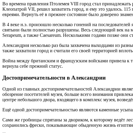
Во времена правления Птолемея VIII город стал принадлежать 
Клеопатрой VII, решил захватить город, и ему это удалось. 11
евреями. Вернуть её в прежнее состояние было доверено знам
В 4 веке н.э. произошло несколько гонений на последователей
святыни были полностью разрушены. Весь следующий век на ме
Serapeum, а также Caesareum. Несколькими годами позже они с
Александрия несколько раз была захвачена выходцами из разных
также захватили город и считали его своей территорией вплоть
Война между британским и французским войсками привела к том
вернула себе прежний статус.
Достопримечательности в Александрии
Одной из главных достопримечательностей Александрии являет
обозрение посетителей музея, больше всего внимания привлек
центре небольшого двора, входящего в комплекс музея, возве
Ещё одной достопримечательностью являются каменные усыпал
Сами же гробницы спрятаны за двориком, к которому ведёт ле
сохранились фрески, показывающие обыденную жизнь египтян.