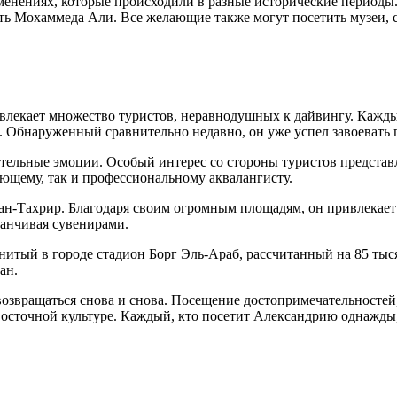
нениях, которые происходили в разные исторические периоды. Т
сть Мохаммеда Али. Все желающие также могут посетить музеи, 
лекает множество туристов, неравнодушных к дайвингу. Кажды
. Обнаруженный сравнительно недавно, он уже успел завоевать
ельные эмоции. Особый интерес со стороны туристов представл
ающему, так и профессиональному аквалангисту.
н-Тахрир. Благодаря своим огромным площадям, он привлекает
анчивая сувенирами.
итый в городе стадион Борг Эль-Араб, рассчитанный на 85 тыс
ан.
возвращаться снова и снова. Посещение достопримечательностей
осточной культуре. Каждый, кто посетит Александрию однажды, о