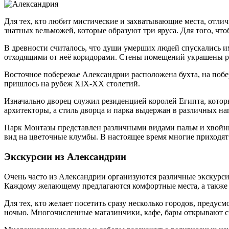
Для тех, кто любит мистические и захватывающие места, отли
знатных вельможей, которые образуют три яруса. Для того, что
В древности считалось, что души умерших людей спускались и
отходящими от неё коридорами. Стены помещений украшены р
Восточное побережье Александрии расположена бухта, на поб
пришлось на рубеж XIX-XX столетий.
Изначально дворец служил резиденцией королей Египта, которы
архитекторы, а стиль дворца и парка выдержан в различных на
Парк Монтазы представлен различными видами пальм и хвойных
вид на цветочные клумбы. В настоящее время многие приходят 
Экскурсии из Александрии
Очень часто из Александрии организуются различные экскурсии.
Каждому желающему предлагаются комфортные места, а также з
Для тех, кто желает посетить сразу несколько городов, предус
ночью. Многочисленные магазинчики, кафе, бары открывают сво