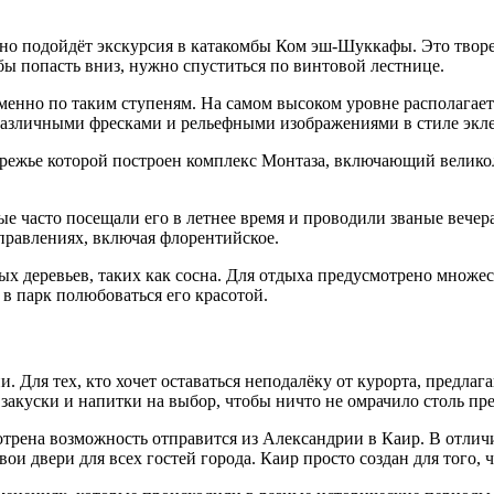
чно подойдёт экскурсия в катакомбы Ком эш-Шуккафы. Это твор
бы попасть вниз, нужно спуститься по винтовой лестнице.
менно по таким ступеням. На самом высоком уровне располагает
азличными фресками и рельефными изображениями в стиле экл
ережье которой построен комплекс Монтаза, включающий велико
е часто посещали его в летнее время и проводили званые вечер
правлениях, включая флорентийское.
 деревьев, таких как сосна. Для отдыха предусмотрено множес
в парк полюбоваться его красотой.
 Для тех, кто хочет оставаться неподалёку от курорта, предлаг
акуски и напитки на выбор, чтобы ничто не омрачило столь пр
мотрена возможность отправится из Александрии в Каир. В отлич
и двери для всех гостей города. Каир просто создан для того,