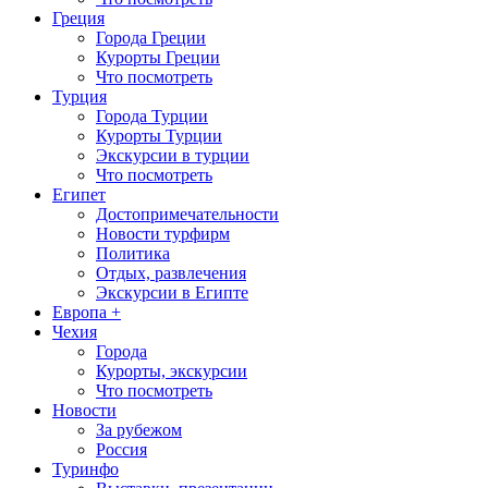
Греция
Города Греции
Курорты Греции
Что посмотреть
Турция
Города Турции
Курорты Турции
Экскурсии в турции
Что посмотреть
Египет
Достопримечательности
Новости турфирм
Политика
Отдых, развлечения
Экскурсии в Египте
Европа +
Чехия
Города
Курорты, экскурсии
Что посмотреть
Новости
За рубежом
Россия
Туринфо