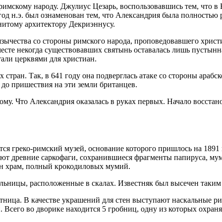
римскому народу. Джулиус Цезарь, воспользовавшись тем, что в
5 год н.э. был ознаменован тем, что Александрия была полность
енитому архитектору Декриэннусу.
 язычества со стороны римского народа, проповедовавшего христ
сте некогда существовавших святынь оставалась лишь пустынна
тали церквями для христиан.
 стран. Так, в 641 году она подверглась атаке со стороны арабс
 до пришествия на эти земли британцев.
у. Что Александрия оказалась в руках первых. Начало восстано
ся греко-римский музей, основание которого пришлось на 1891 
ают древние саркофаги, сохранившиеся фрагменты папируса, му
дён храм, полный крокодиловых мумий.
ьницы, расположенные в скалах. Известняк был высечен таким 
стница. В качестве украшений для стен выступают наскальные р
 Всего во дворике находится 5 гробниц, одну из которых охра