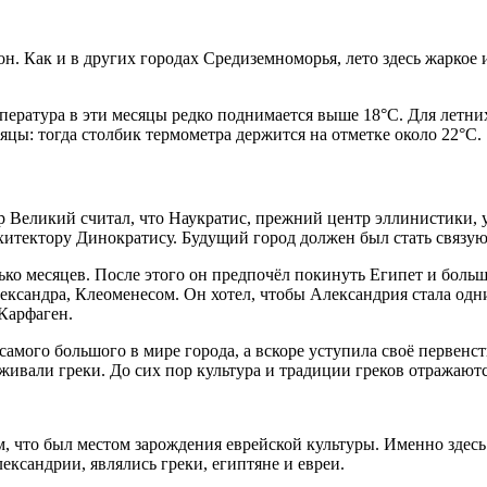
н. Как и в других городах Средиземноморья, лето здесь жаркое
ература в эти месяцы редко поднимается выше 18°C. Для летних
яцы: тогда столбик термометра держится на отметке около 22°C.
р Великий считал, что Наукратис, прежний центр эллинистики, 
рхитектору Динократису. Будущий город должен был стать связ
ко месяцев. После этого он предпочёл покинуть Египет и больше
сандра, Клеоменесом. Он хотел, чтобы Александрия стала одни
 Карфаген.
самого большого в мире города, а вскоре уступила своё первенс
ивали греки. До сих пор культура и традиции греков отражаются
, что был местом зарождения еврейской культуры. Именно здесь
сандрии, являлись греки, египтяне и евреи.