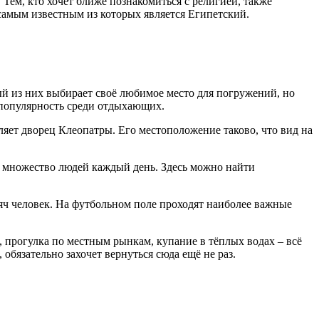
ем, кто хочет ближе познакомиться с религией, также
самым известным из которых является Египетский.
й из них выбирает своё любимое место для погружений, но
 популярность среди отдыхающих.
яет дворец Клеопатры. Его местоположение таково, что вид на
 множество людей каждый день. Здесь можно найти
яч человек. На футбольном поле проходят наиболее важные
, прогулка по местным рынкам, купание в тёплых водах – всё
бязательно захочет вернуться сюда ещё не раз.