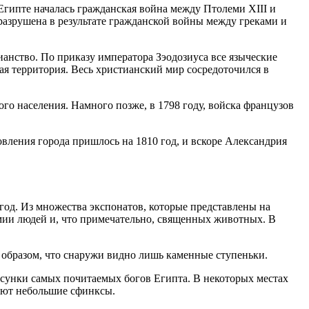
 Египте началась гражданская война между Птолеми XIII и
ю разрушена в результате гражданской войны между греками и
ианство. По приказу императора Зэодозиуса все языческие
я территория. Весь христианский мир сосредоточился в
кого населения. Намного позже, в 1798 году, войска французов
вления города пришлось на 1810 год, и вскоре Александрия
год. Из множества экспонатов, которые представлены на
мии людей и, что примечательно, священных животных. В
образом, что снаружи видно лишь каменные ступеньки.
исунки самых почитаемых богов Египта. В некоторых местах
няют небольшие сфинксы.