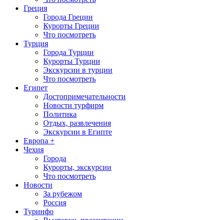
Греция
Города Греции
Курорты Греции
Что посмотреть
Турция
Города Турции
Курорты Турции
Экскурсии в турции
Что посмотреть
Египет
Достопримечательности
Новости турфирм
Политика
Отдых, развлечения
Экскурсии в Египте
Европа +
Чехия
Города
Курорты, экскурсии
Что посмотреть
Новости
За рубежом
Россия
Туринфо