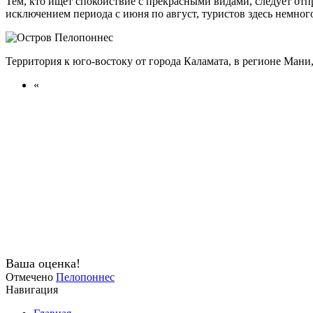
Тем, кто ищет спокойствие с прекрасными видами, следует отп
исключением периода с июня по август, туристов здесь немного
Территория к юго-востоку от города Каламата, в регионе Мани
«
Ваша оценка!
Отмечено
Пелопоннес
Навигация