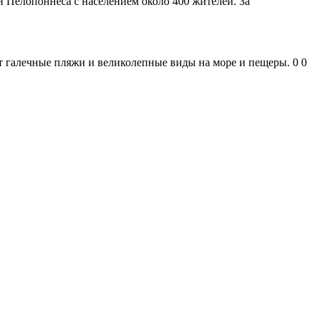
и Пелопоннеса с населением около 400 жителей. За
ет галечные пляжи и великолепные виды на море и пещеры. 0 0