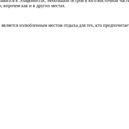
равится в Элафониссос, небольшой остров в юго-восточной част
, впрочем как и в других местах.
, является излюбленным местом отдыха для тех, кто предпочита