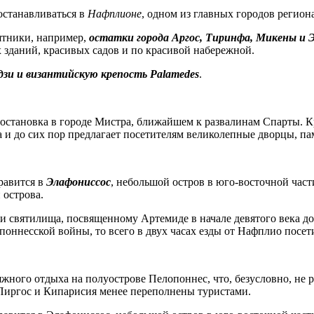
останавливаться в
Нафплионе
, одном из главных городов региона
ятники, например,
остатки города Аргос, Тиринфа, Микены и 
 зданий, красивых садов и по красивой набережной.
и и византийскую крепость Palamedes
.
 остановка в городе Мистра, ближайшем к развалинам Спарты. 
 и до сих пор предлагает посетителям великолепные дворцы, па
равится в
Элафониссос
, небольшой остров в юго-восточной част
 острова.
ки святилища, посвященному Артемиде в начале девятого века д
поннесской войны, то всего в двух часах езды от Нафплио посе
жного отдыха на полуострове Пелопоннес, что, безусловно, не 
 Пиргос и Кипарисия менее переполнены туристами.