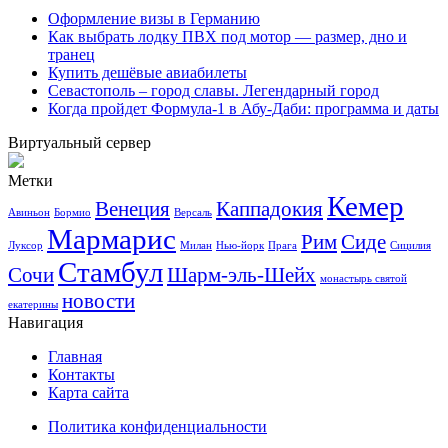
Оформление визы в Германию
Как выбрать лодку ПВХ под мотор — размер, дно и
транец
Купить дешёвые авиабилеты
Севастополь – город славы. Легендарный город
Когда пройдет Формула-1 в Абу-Даби: программа и даты
Виртуальный сервер
Метки
Кемер
Венеция
Каппадокия
Авиньон
Бормио
Версаль
Мармарис
Рим
Сиде
Луксор
Милан
Нью-йорк
Прага
Сицилия
Стамбул
Сочи
Шарм-эль-Шейх
монастырь святой
новости
екатерины
Навигация
Главная
Контакты
Карта сайта
Политика конфиденциальности