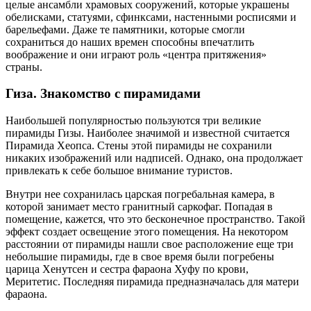
целые ансамбли храмовых сооружений, которые украшены
обелисками, статуями, сфинксами, настенными росписями и
барельефами. Даже те памятники, которые смогли
сохраниться до наших времен способны впечатлить
воображение и они играют роль «центра притяжения»
страны.
Гиза. Знакомство с пирамидами
Наибольшей популярностью пользуются три великие
пирамиды Гизы. Наиболее значимой и известной считается
Пирамида Хеопса. Стены этой пирамиды не сохранили
никаких изображений или надписей. Однако, она продолжает
привлекать к себе большое внимание туристов.
Внутри нее сохранилась царская погребальная камера, в
которой занимает место гранитный саркофаг. Попадая в
помещение, кажется, что это бесконечное пространство. Такой
эффект создает освещение этого помещения. На некотором
расстоянии от пирамиды нашли свое расположение еще три
небольшие пирамиды, где в свое время были погребены
царица Хенутсен и сестра фараона Хуфу по крови,
Меритетис. Последняя пирамида предназначалась для матери
фараона.