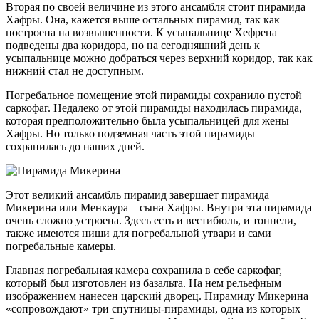
Вторая по своей величине из этого ансамбля стоит пирамида
Хафры. Она, кажется выше остальных пирамид, так как
построена на возвышенности. К усыпальнице Хефрена
подведены два коридора, но на сегодняшний день к
усыпальнице можно добраться через верхний коридор, так как
нижний стал не доступным.
Погребальное помещение этой пирамиды сохранило пустой
саркофаг. Недалеко от этой пирамиды находилась пирамида,
которая предположительно была усыпальницей для жены
Хафры. Но только подземная часть этой пирамиды
сохранилась до наших дней.
Этот великий ансамбль пирамид завершает пирамида
Микерина или Менкаура – сына Хафры. Внутри эта пирамида
очень сложно устроена. Здесь есть и вестибюль, и тоннели,
также имеются ниши для погребальной утвари и сами
погребальные камеры.
Главная погребальная камера сохранила в себе саркофаг,
который был изготовлен из базальта. На нем рельефным
изображением нанесен царский дворец. Пирамиду Микерина
«сопровождают» три спутницы-пирамиды, одна из которых