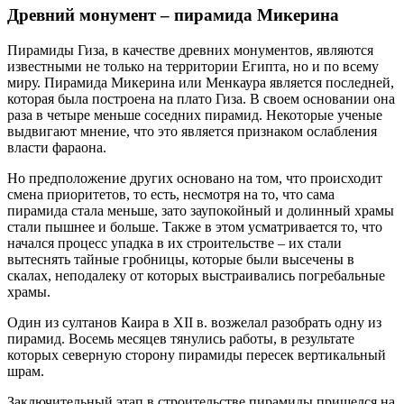
Древний монумент – пирамида Микерина
Пирамиды Гиза, в качестве древних монументов, являются
известными не только на территории Египта, но и по всему
миру. Пирамида Микерина или Менкаура является последней,
которая была построена на плато Гиза. В своем основании она
раза в четыре меньше соседних пирамид. Некоторые ученые
выдвигают мнение, что это является признаком ослабления
власти фараона.
Но предположение других основано на том, что происходит
смена приоритетов, то есть, несмотря на то, что сама
пирамида стала меньше, зато заупокойный и долинный храмы
стали пышнее и больше. Также в этом усматривается то, что
начался процесс упадка в их строительстве – их стали
вытеснять тайные гробницы, которые были высечены в
скалах, неподалеку от которых выстраивались погребальные
храмы.
Один из султанов Каира в XII в. возжелал разобрать одну из
пирамид. Восемь месяцев тянулись работы, в результате
которых северную сторону пирамиды пересек вертикальный
шрам.
Заключительный этап в строительстве пирамиды пришелся на