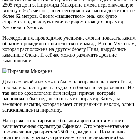
2505 год до н.э. Пирамида Микерина имела первоначальную
высоту в 66,5 метров, но ее сегодняшняя высота достигает не
более 62 метров. Своим «изяществом» она, как-будто
старается подчеркнуть величие рядом стоящих пирамид
Хефрена и Хеопса.
Исследования, проводимые учеными, смогли показать, каким
образом проходило строительство пирамид. В горе Мукаттам,
которая расположена на другом берегу Нила, вырубались
каменные блоки. И сейчас можно различить древние
каменоломни.
Для того, чтобы их можно было переправить на плато Гизы,
прорыли канал и уже на судах эти блоки переправлялись. Не
так давно археологами был найден причал, который
расположен был недалеко от самих пирамид. Затем, на
земляной насыпи, которая имеет специальный наклон, блоки
затаскивались на пирамиду.
На страже этих пирамид с большим достоинством стоит
величественная скульптура Сфинкса. Это монументальное
произведение датируется 2500 годом до н.э.. По мнению
большинства ученых, строителем этого великолепия был