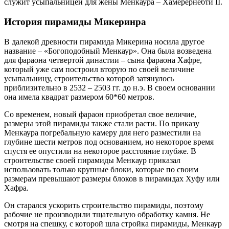
служит усыпальницей для жены Менкаура – Хамерернебти II.
История пирамиды Микеринра
В далекой древности пирамида Микерина носила другое
название – «Богоподобный Менкаур». Она была возведена
для фараона четвертой династии – сына фараона Хафре,
который уже сам построил вторую по своей величине
усыпальницу, строительство которой затянулось
приблизительно в 2532 – 2503 гг. до н.э. В своем основании
она имела квадрат размером 60*60 метров.
Со временем, новый фараон приобретал свое величие,
размеры этой пирамиды также стали расти. По приказу
Менкаура погребальную камеру для него разместили на
глубине шести метров под основанием, но некоторое время
спустя ее опустили на некоторое расстояние глубже. В
строительстве своей пирамиды Менкаур приказал
использовать только крупные блоки, которые по своим
размерам превышают размеры блоков в пирамидах Хуфу или
Хафра.
Он старался ускорить строительство пирамиды, поэтому
рабочие не производили тщательную обработку камня. Не
смотря на спешку, с которой шла стройка пирамиды, Менкаур