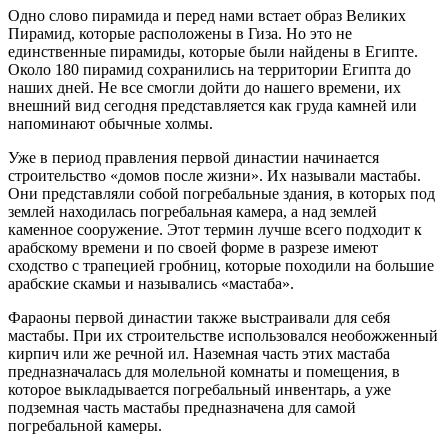
Одно слово пирамида и перед нами встает образ Великих
Пирамид, которые расположены в Гиза. Но это не
единственные пирамиды, которые были найдены в Египте.
Около 180 пирамид сохранились на территории Египта до
наших дней. Не все смогли дойти до нашего времени, их
внешний вид сегодня представляется как груда камней или
напоминают обычные холмы.
Уже в период правления первой династии начинается
строительство «домов после жизни». Их называли мастабы.
Они представляли собой погребальные здания, в которых под
землей находилась погребальная камера, а над землей
каменное сооружение. Этот термин лучше всего подходит к
арабскому времени и по своей форме в разрезе имеют
сходство с трапецией гробниц, которые походили на большие
арабские скамьи и назывались «мастаба».
Фараоны первой династии также выстраивали для себя
мастабы. При их строительстве использовался необожженный
кирпич или же речной ил. Наземная часть этих мастаба
предназначалась для молельной комнаты и помещения, в
которое выкладывается погребальный инвентарь, а уже
подземная часть мастабы предназначена для самой
погребальной камеры.