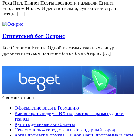
Река Нил, Египет Поэты древности называли Египет
«подарком Нила». И действительно, судьба этой страны
всегда […]
Египетский бог Осирис
Бог Осирис в Египте Одной из самых главных фигур в
древнеегипетском пантеоне богов был Осирис. […]
Свежие записи
Оформление визы в Германию
Как выбрать лодку ПВХ под мотор — размер, дно и
транец
Купить дешёвые авиабилеты
Севастополь – город славы. Легендарный город
Когда пройдет Формула-1 в Абу-Даби: программа и даты