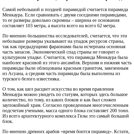
Самой небольшой и поздней пирамидой считается пирамида
Менкаура. Если сравнивать с двумя соседними пирамидами,
то ее размеры довольно скромны – ширина ее основания
составляет 103 метра, а высота всего на всего 62 метра.
По мнению большинства исследователей, считается, что эти
небольшие размеры указывают на упадок ресурсов страны,
так как предыдущими фараонами была исчерпана основная
часть запасов. Экономический спад страны не говорит о
культурном упадке. Считается, что пирамида Менкаура была
наиболее красивой из этого ансамбля. Верхняя и нижняя часть
пирамиды были облицованы красным гранитом, завезенным
из Асуана, а средняя часть пирамиды была выполнена из
турского белого известняка.
О том, как шел расцвет искусства во время правления
Менкаура можно увидеть по статуям, которых здесь большое
количество, по тому, из каких блоков и как был сложен
заупокойный храм. Согласно проведенным многочисленным
подсчетам учеными, масса одного блока составляет 200 тонн.
Из всего архитектурного комплекса Гизы это самый большой
блок.
По мнению древних арабов «время боится пирамид». Кстати,