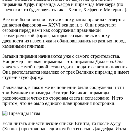
пирамида Хуфу, пирамида Хафра и пирамида Менкаура (по-
гречески это будет звучать так – Хеопс, Хефрен и Микерина).
Все они были воздвигнуты в эпоху, когда правила четвертая
династия фараонов — XXVI век до н. э. Они предстают
сегодня перед нами как сооружения правильной
геометрической формы, которые создавались в эпоху
древности из известняка и облицовывались из разных пород
каменными плитами.
Загадки пирамид начинаются уже с самого строительства.
Например – первая пирамида – это пирамида Джосера. Она
является самой первой, если судить по дате ее возникновения.
Она располагается недалеко от трех Великих пирамид и имеет
ступенчатую форму.
Изначально, в таком же выполнении были сооружены и эти
три Великие пирамиды. Эти три Великие пирамиды
расположены четко по сторонам света и согласовано. И это
притом, что не было единого планирования постройки.
Если читать династические списки Египта, то после Хуфу
(Хеопса) престолонаследником был его сын Джедефра. Из-за