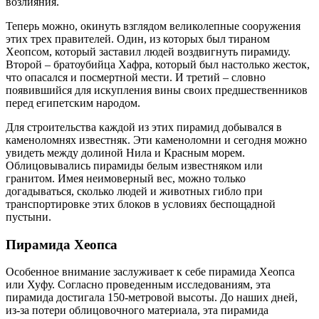
возлияния.
Теперь можно, окинуть взглядом великолепные сооружения
этих трех правителей. Один, из которых был тираном
Хеопсом, который заставил людей воздвигнуть пирамиду.
Второй – братоубийца Хафра, который был настолько жесток,
что опасался и посмертной мести. И третий – словно
появившийся для искупления вины своих предшественников
перед египетским народом.
Для строительства каждой из этих пирамид добывался в
каменоломнях известняк. Эти каменоломни и сегодня можно
увидеть между долиной Нила и Красным морем.
Облицовывались пирамиды белым известняком или
гранитом. Имея неимоверный вес, можно только
догадываться, сколько людей и животных гибло при
транспортировке этих блоков в условиях беспощадной
пустыни.
Пирамида Хеопса
Особенное внимание заслуживает к себе пирамида Хеопса
или Хуфу. Согласно проведенным исследованиям, эта
пирамида достигала 150-метровой высоты. До наших дней,
из-за потери облицовочного материала, эта пирамида