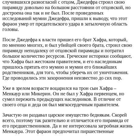
случившихся разногласий с отцом, Джедефра строил свою
пирамиду довольно на большом расстоянии от отцовской, но
достроена она так и не был. После проведенных
исследований мумии Джедефра, пришли к выводу, что этот
фараон умер от предательского удара в затылочную область
головы.
После Джедефра к власти пришел его брат Хафра, который,
по мнению многих, и был убийцей своего брата, строил свою
пирамиду неподалеку от отцовской пирамиды и потратил
большое количество ресурсов. Греческие историки сообщают,
что Хафра был жестоким правителем, и его наследникам
пришлось прятать его мумию и мумии его ближайших
родственников, для того, чтобы уберечь их от уничтожения.
Где проводились эти захоронения неизвестно до сих пор.
Уже в зрелом возрасте воцарился на трон сын Хафра –
Менкаур или Микерин. Он не был у Хафра первенцем, но
сумел пережить предыдущих наследников. В отличие от
своего отца и деда он был мягкосердечным правителем.
Зачастую он раздавал царское имущество беднякам. Скорей
всего, поэтому так разительно и отличается его пирамида от
его предшественников. Да и не интересовала загробная жизнь
Менкаура. Этот фараон предпочитал пиршественные