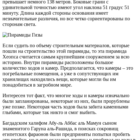
превышает немного 138 метров. Боковые грани с
удивительной точностью имеют угол наклона 51 градус 51
минуту. Длина каждой стороны основания имеет
незначительные различия, но все четко сориентированы по
сторонам света.
Если судить по объему строительным материалов, которые
пошли на строительство этой пирамиды, то эта пирамида
Хеопса считается самым крупнейшим сооружением за всю
историю. Внутри пирамиды расположены большое
количество ходов и камер. Предполагается, что камеры – это
погребальные помещения, а уже в сопутствующих им
хранилищах находились вещи, которые могли бы им
понадобиться в загробном мире.
Интересен тот факт, что многие ходы и камеры изначально
были запланированы, некоторые из них, были прорублены
уже позже. Некоторая часть ходов была забита каменными
глыбами, которые так никто и смог выбить.
Багдадским халифом Абу-ль Аббас аль Мамун сыном
знаменитого Гаруна аль-Рашида, в поисках сокровищ
египетских фараонов были предприняты попытки пробить
эти пробки, но и они оказались тщетны и пробивал он ходы в