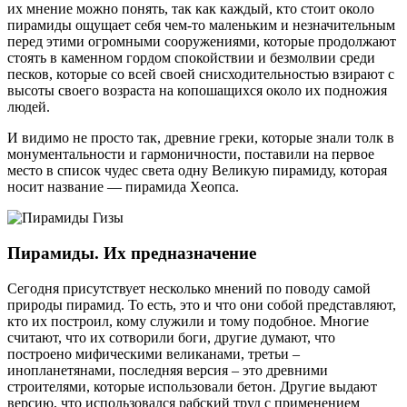
их мнение можно понять, так как каждый, кто стоит около
пирамиды ощущает себя чем-то маленьким и незначительным
перед этими огромными сооружениями, которые продолжают
стоять в каменном гордом спокойствии и безмолвии среди
песков, которые со всей своей снисходительностью взирают с
высоты своего возраста на копошащихся около их подножия
людей.
И видимо не просто так, древние греки, которые знали толк в
монументальности и гармоничности, поставили на первое
место в список чудес света одну Великую пирамиду, которая
носит название — пирамида Хеопса.
Пирамиды. Их предназначение
Сегодня присутствует несколько мнений по поводу самой
природы пирамид. То есть, это и что они собой представляют,
кто их построил, кому служили и тому подобное. Многие
считают, что их сотворили боги, другие думают, что
построено мифическими великанами, третьи –
инопланетянами, последняя версия – это древними
строителями, которые использовали бетон. Другие выдают
версию, что использовался рабский труд с применением