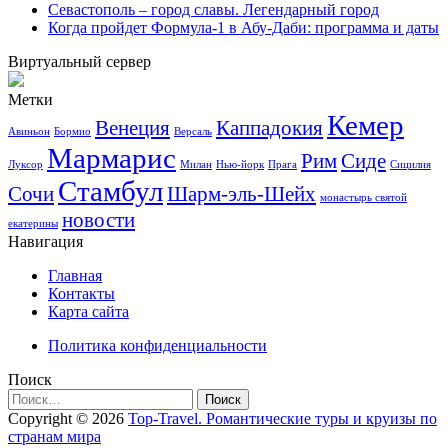
Севастополь – город славы. Легендарный город
Когда пройдет Формула-1 в Абу-Даби: программа и даты
Виртуальный сервер
Метки
Кемер
Венеция
Каппадокия
Авиньон
Бормио
Версаль
Мармарис
Рим
Сиде
Луксор
Милан
Нью-йорк
Прага
Сицилия
Стамбул
Сочи
Шарм-эль-Шейх
монастырь святой
новости
екатерины
Навигация
Главная
Контакты
Карта сайта
Политика конфиденциальности
Поиск
Найти:
Copyright © 2026
Top-Travel. Романтические туры и круизы по
странам мира