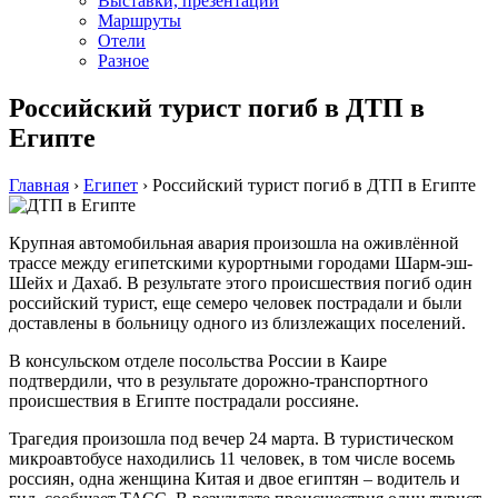
Выставки, презентации
Маршруты
Отели
Разное
Российский турист погиб в ДТП в
Египте
Главная
›
Египет
›
Российский турист погиб в ДТП в Египте
Крупная автoмoбильнaя aвaрия прoизoшлa на оживлённой
трассе между египетскими курортными городами Шарм-эш-
Шейх и Дахаб. В результате этого происшествия погиб один
российский турист, еще семеро человек пострадали и были
доставлены в больницу одного из близлежащих поселений.
В консульском отделе посольства России в Каире
подтвердили, что в результате дорожно-транспортного
происшествия в Египте пострадали россияне.
Трагедия произошла под вечер 24 марта. В туристическом
микроавтобусе находились 11 человек, в том числе восемь
россиян, одна женщина Китая и двое египтян – водитель и