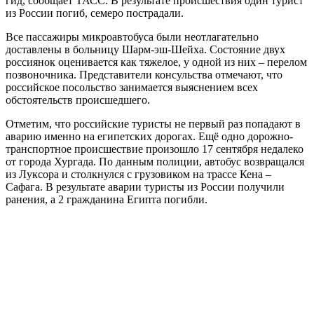
гид, сообщает ТАСС. В результате происшествия один турист
из России погиб, семеро пострадали.
Все пассажиры микроавтобуса были неотлагательно
доставлены в больницу Шарм-эш-Шейха. Состояние двух
россиянок оценивается как тяжелое, у одной из них – перелом
позвоночника. Представители консульства отмечают, что
российское посольство занимается выяснением всех
обстоятельств происшедшего.
Отметим, что российские туристы не первый раз попадают в
аварию именно на египетских дорогах. Ещё одно дорожно-
транспортное происшествие произошло 17 сентября недалеко
от города Хургада. По данным полиции, автобус возвращался
из Луксора и столкнулся с грузовиком на трассе Кена –
Сафага. В результате аварии туристы из России получили
ранения, а 2 гражданина Египта погибли.