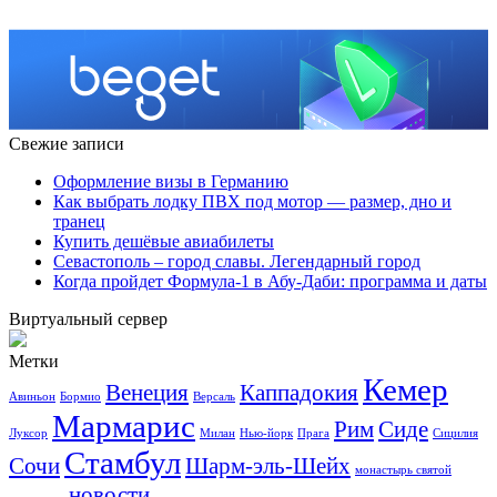
Свежие записи
Оформление визы в Германию
Как выбрать лодку ПВХ под мотор — размер, дно и
транец
Купить дешёвые авиабилеты
Севастополь – город славы. Легендарный город
Когда пройдет Формула-1 в Абу-Даби: программа и даты
Виртуальный сервер
Метки
Кемер
Венеция
Каппадокия
Авиньон
Бормио
Версаль
Мармарис
Рим
Сиде
Луксор
Милан
Нью-йорк
Прага
Сицилия
Стамбул
Сочи
Шарм-эль-Шейх
монастырь святой
новости