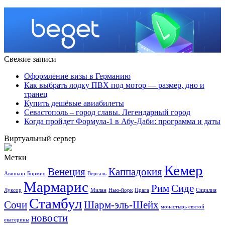
Свежие записи
Оформление визы в Германию
Как выбрать лодку ПВХ под мотор — размер, дно и
транец
Купить дешёвые авиабилеты
Севастополь – город славы. Легендарный город
Когда пройдет Формула-1 в Абу-Даби: программа и даты
Виртуальный сервер
Метки
Кемер
Венеция
Каппадокия
Авиньон
Бормио
Версаль
Мармарис
Рим
Сиде
Луксор
Милан
Нью-йорк
Прага
Сицилия
Стамбул
Сочи
Шарм-эль-Шейх
монастырь святой
новости
екатерины