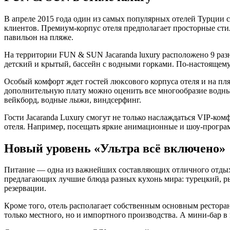
В апреле 2015 года один из самых популярных отелей Турции 
клиентов. Премиум-корпус отеля предполагает просторные ст
павильон на пляже.
На территории FUN & SUN Jacaranda luxury расположено 9 разн
детский и крытый, бассейн с водными горками. По-настоящему
Особый комфорт ждет гостей люксового корпуса отеля и на пля
дополнительную плату можно оценить все многообразие водных 
вейкборд, водные лыжи, виндсерфинг.
Гости Jacaranda Luxury смогут не только наслаждаться VIP-к
отеля. Например, посещать яркие анимационные и шоу-программ
Новый уровень «Ультра всё включено»
Питание — одна из важнейших составляющих отличного отдыха.
предлагающих лучшие блюда разных кухонь мира: турецкий, ры
резервации.
Кроме того, отель располагает собственным основным рестора
только местного, но и импортного производства. А мини-бар 