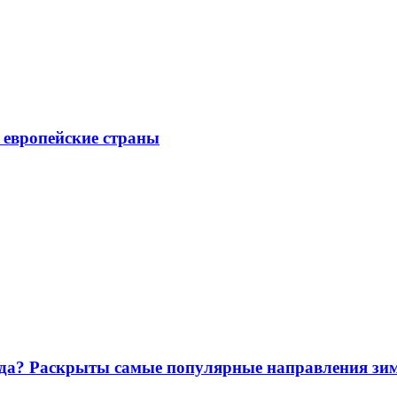
е европейские страны
лода? Раскрыты самые популярные направления зи