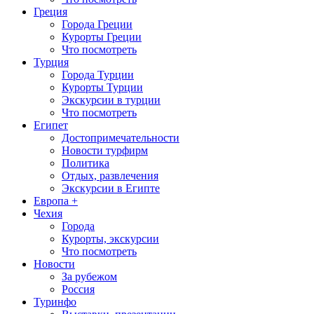
Греция
Города Греции
Курорты Греции
Что посмотреть
Турция
Города Турции
Курорты Турции
Экскурсии в турции
Что посмотреть
Египет
Достопримечательности
Новости турфирм
Политика
Отдых, развлечения
Экскурсии в Египте
Европа +
Чехия
Города
Курорты, экскурсии
Что посмотреть
Новости
За рубежом
Россия
Туринфо