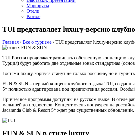
Выставки, презентации
Маршруты
Отели
Разное
TUI представляет luxury-версию клуб
Главная
›
Все о туризме
›
TUI представляет luxury-версию кл
TUI Россия продолжает развивать собственную концепцию клуб
Турция) будут работать две отдельные зоны: стандартная (основ
Гостями luxury-корпуса станут не только россияне, но и турис
FUN & SUN – первый концепт клубного отдыха TUI, созданный
5* полностью адаптирована под предпочтения россиян. Особы
Причем все программы доступны на русском языке. В отеле ра
малышей до подростков. Концепт очень популярен на российск
Jacaranda Club & Resort 5* ждет ряд существенных обновлений.
FUN & SUN в стиле luxury