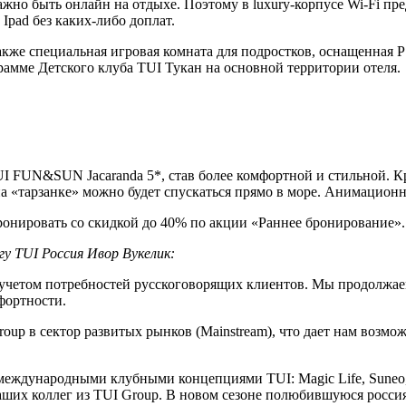
но быть онлайн на отдыхе. Поэтому в luxury-корпусе Wi-Fi пред
Ipad без каких-либо доплат.
акже специальная игровая комната для подростков, оснащенная
рамме Детского клуба TUI Тукан на основной территории отеля.
TUI FUN&SUN Jacaranda 5*, став более комфортной и стильной. 
а «тарзанке» можно будет спускаться прямо в море. Анимацион
ронировать со скидкой до 40% по акции «Раннее бронирование».
у TUI Россия Ивор Вукелик:
том потребностей русскоговорящих клиентов. Мы продолжаем р
фортности.
roup в сектор развитых рынков (Mainstream), что дает нам возмо
еждународными клубными концепциями TUI: Magic Life, Suneo, Se
наших коллег из TUI Group. В новом сезоне полюбившуюся рос