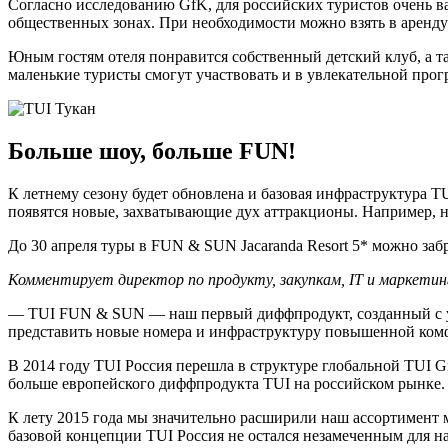
Согласно исследованию GfK, для российских туристов очень важ
общественных зонах. При необходимости можно взять в аренду 
Юным гостям отеля понравится собственный детский клуб, а т
маленькие туристы смогут участвовать и в увлекательной прог
Больше шоу, больше FUN!
К летнему сезону будет обновлена и базовая инфраструктура 
появятся новые, захватывающие дух аттракционы. Например, н
До 30 апреля туры в FUN & SUN Jacaranda Resort 5* можно заб
Комментирует директор по продукту, закупкам, IT и маркетинг
— TUI FUN & SUN — наш первый диффпродукт, созданный с уче
представить новые номера и инфраструктуру повышенной ком
В 2014 году TUI Россия перешла в структуре глобальной TUI G
больше европейского диффпродукта TUI на российском рынке.
К лету 2015 года мы значительно расширили наш ассортимент м
базовой концепции TUI Россия не остался незамеченным для 