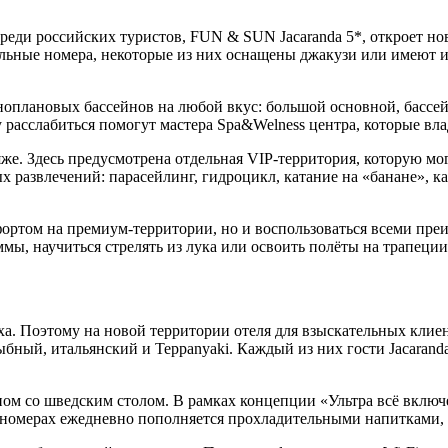
среди российских туристов, FUN & SUN Jacaranda 5*, откроет н
ильные номера, некоторые из них оснащены джакузи или имеют 
оплановых бассейнов на любой вкус: большой основной, бассейн
 расслабиться помогут мастера Spa&Welness центра, которые вл
же. Здесь предусмотрена отдельная VIP-территория, которую мог
развлечений: парасейлинг, гидроцикл, катание на «банане», кан
омфортом на премиум-территории, но и воспользоваться всеми 
ы, научиться стрелять из лука или освоить полёты на трапеции
 Поэтому на новой территории отеля для взыскательных клиенто
бный, итальянский и Teppanyaki. Каждый из них гости Jacarand
ном со шведским столом. В рамках концепции «Ультра всё включ
в номерах ежедневно пополняется прохладительными напитками,