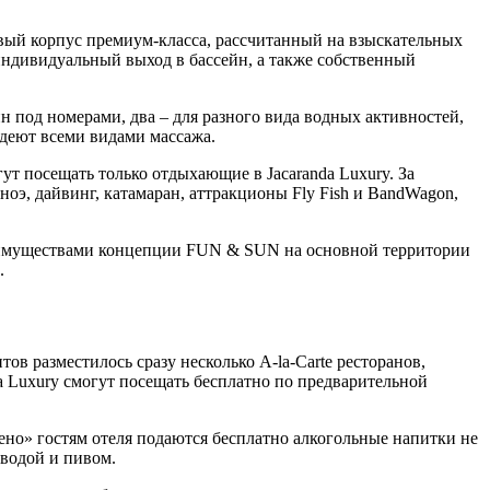
овый корпус премиум-класса, рассчитанный на взыскательных
индивидуальный выход в бассейн, а также собственный
 под номерами, два – для разного вида водных активностей,
адеют всеми видами массажа.
ут посещать только отдыхающие в Jacaranda Luxury. За
оэ, дайвинг, катамаран, аттракционы Fly Fish и BandWagon,
преимуществами концепции FUN & SUN на основной территории
.
в разместилось сразу несколько A-la-Carte ресторанов,
a Luxury смогут посещать бесплатно по предварительной
ено» гостям отеля подаются бесплатно алкогольные напитки не
 водой и пивом.