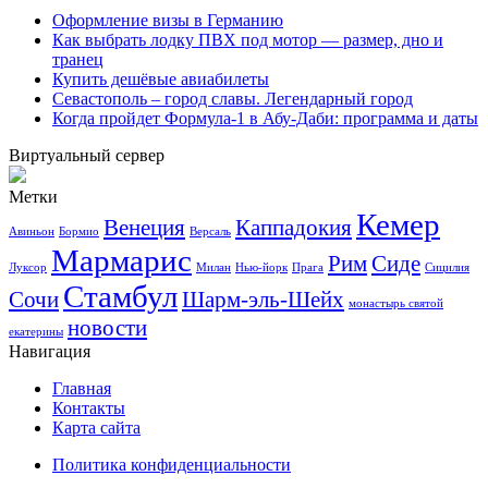
Оформление визы в Германию
Как выбрать лодку ПВХ под мотор — размер, дно и
транец
Купить дешёвые авиабилеты
Севастополь – город славы. Легендарный город
Когда пройдет Формула-1 в Абу-Даби: программа и даты
Виртуальный сервер
Метки
Кемер
Венеция
Каппадокия
Авиньон
Бормио
Версаль
Мармарис
Рим
Сиде
Луксор
Милан
Нью-йорк
Прага
Сицилия
Стамбул
Сочи
Шарм-эль-Шейх
монастырь святой
новости
екатерины
Навигация
Главная
Контакты
Карта сайта
Политика конфиденциальности