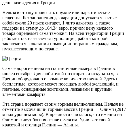
день нахождения в Греции.
Нельзя в страну провозить оружие или наркотические
вещества. Без заполнения декларации допускается взять с
собой около 20 пачек сигарет, 1 литр алкоголя, а также
подарки на сумму до 164.34 евро, причем цену каждого
товара определяет сама таможня. На всей территории Греции
работает так называемая турполиция, работа которой
заключается в оказании помощи иностранным гражданам,
путешествующим по стране.
Самые дорогие цены на гостиничные номера в Греции в
июле-сентябре. Для любителей позагорать и искупаться, в
Греции оборудовано огромное количество пляжей. Здесь и
бесплатные, которые может посещать любой желающий, и
платные, оснащенные зонтиками, лежаками и другими
элементами комфорта.
Эта страна поражает своим горным великолепием. Нельзя не
отметить высочайший горный массив Греции — Олимп (2917
м над уровнем моря). В древности считалось, что именно на
Олимпе живут боги во главе с Зевсом. Удивляет своей
красотой и столица Греции — Афины.