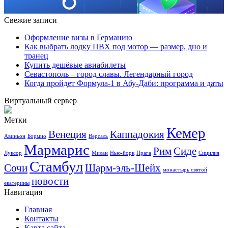
Свежие записи
Оформление визы в Германию
Как выбрать лодку ПВХ под мотор — размер, дно и
транец
Купить дешёвые авиабилеты
Севастополь – город славы. Легендарный город
Когда пройдет Формула-1 в Абу-Даби: программа и даты
Виртуальный сервер
Метки
Кемер
Венеция
Каппадокия
Авиньон
Бормио
Версаль
Мармарис
Рим
Сиде
Луксор
Милан
Нью-йорк
Прага
Сицилия
Стамбул
Сочи
Шарм-эль-Шейх
монастырь святой
новости
екатерины
Навигация
Главная
Контакты
Карта сайта