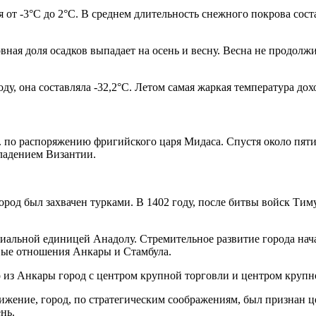
я от -3°C до 2°C. В среднем длительность снежного покрова со
вная доля осадков выпадает на осень и весну. Весна не продолжи
у, она составляла -32,2°C. Летом самая жаркая температура дохо
 э. по распоряжению фригийского царя Мидаса. Спустя около пят
владением Византии.
город был захвачен турками. В 1402 году, после битвы войск Тим
альной единицей Анадолу. Стремительное развитие города начал
овые отношения Анкары и Стамбула.
о из Анкары город с центром крупной торговли и центром круп
вижение, город, по стратегическим соображениям, был признан 
нь.