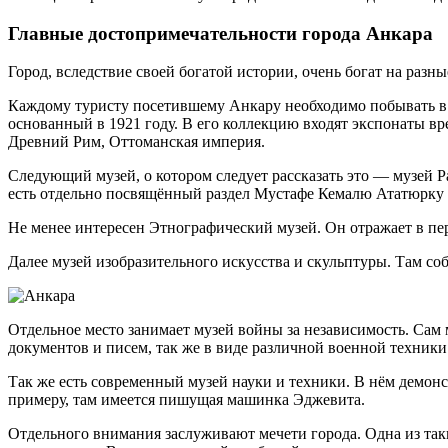
Главные достопримечательности города Анкара
Город, вследствие своей богатой истории, очень богат на разн
Каждому туристу посетившему Анкару необходимо побывать в 
основанный в 1921 году. В его коллекцию входят экспонаты вр
Древний Рим, Оттоманская империя.
Следующий музей, о котором следует рассказать это — музей Р
есть отдельно посвящённый раздел Мустафе Кемалю Ататюрку и
Не менее интересен Этнографический музей. Он отражает в пер
Далее музей изобразительного искусства и скульптуры. Там со
Отдельное место занимает музей войны за независимость. Сам 
документов и писем, так же в виде различной военной техники
Так же есть современный музей науки и техники. В нём демонс
примеру, там имеется пишущая машинка Эджевита.
Отдельного внимания заслуживают мечети города. Одна из таки