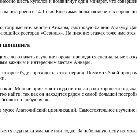
знесено шесть куполов и воздвигнут один минарет, что совершен
ыла построена в 14-15 вв. Ещё самая большая мечеть в городе н
 достопримечательностей Анкары, смотровую башню Атакулу. Дан
щающийся ресторан «Севилья». На нижних этажах тоже имеются 
 и шоппинга
х с чего начать изучение города, проводятся специальные экск
амым важным и интересным местам Анкары.
которые будут проходить в этот период. Помимо чёткой програм
ии.
сокие. Многие приезжают сюда не только ради хорошего отдыха, 
гко найти, так как он находится рядом с самой большой постройк
 абсолютно любую вещь.
в музее Анатолийский цивилизаций. Самостоятельное изучение м
яется езда на катамаране или лодке. За небольшую цену их можн