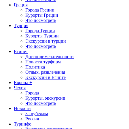
Греция
Города Греции
Курорты Греции
Что посмотреть
Турция
Города Турции
Курорты Турции
Экскурсии в турции
Что посмотреть
Египет
Достопримечательности
Новости турфирм
Политика
Отдых, развлечения
Экскурсии в Египте
Европа +
Чехия
Города
Курорты, экскурсии
Что посмотреть
Новости
За рубежом
Россия
Туринфо