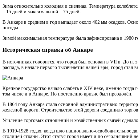
Зима относительно холодная и снежная. Температура колеблетс
– 15 дней и максимальной – 75 дней.
В Анкаре в среднем в год выпадает около 402 мм осадков. Осно
погоды.
Зимой максимальная температура была зафиксирована в 1980 год
Историческая справка об Анкаре
В источниках говорится, что город был основан в VII в. До н.
распада, в начале первого тысячелетия нашей эры, город стал 
Крепкое государство начало слабеть в XIV веке, именно тогда 
том числе и в Анкаре. Но постепенно кризис был преодолён.
В 1864 году Анкара стала основной административно-территори
железной дороги. Строительство этой дороги соединило торг
Усиление торговых отношений и хозяйственных связей сделал
В 1919-1928 годах, когда шло национально-освободительное д
столицей страны. Этот статус город имеет и по сегодняшний де