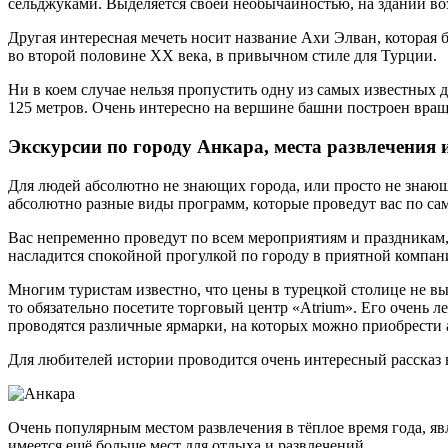
сельджуками. Выделяется своей необычайностью, на здании во
Другая интересная мечеть носит название Ахи Элван, которая б
во второй половине XX века, в привычном стиле для Турции.
Ни в коем случае нельзя пропустить одну из самых известных
125 метров. Очень интересно на вершине башни построен вра
Экскурсии по городу Анкара, места развлечения
Для людей абсолютно не знающих города, или просто не знающи
абсолютно разные виды программ, которые проведут вас по с
Вас непременно проведут по всем мероприятиям и праздникам, 
насладится спокойной прогулкой по городу в приятной компан
Многим туристам известно, что цены в турецкой столице не вы
то обязательно посетите торговый центр «Atrium». Его очень ле
проводятся различные ярмарки, на которых можно приобрести
Для любителей истории проводится очень интересный рассказ 
Очень популярным местом развлечения в тёплое время года, явл
имеется ещё больше мест для отдыха и развлечений.