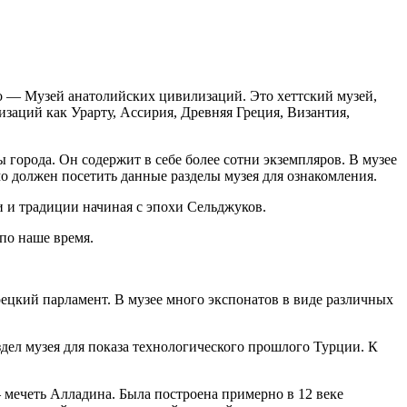
о — Музей анатолийских цивилизаций. Это хеттский музей,
изаций как Урарту, Ассирия, Древняя Греция, Византия,
 города. Он содержит в себе более сотни экземпляров. В музее
о должен посетить данные разделы музея для ознакомления.
и и традиции начиная с эпохи Сельджуков.
по наше время.
урецкий парламент. В музее много экспонатов в виде различных
здел музея для показа технологического прошлого Турции. К
– мечеть Алладина. Была построена примерно в 12 веке