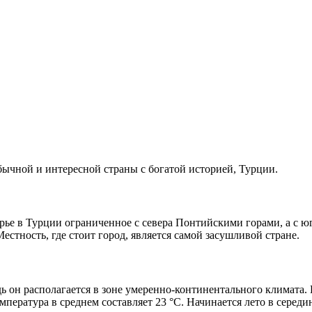
обычной и интересной страны с богатой историей, Турции.
ье в Турции ограниченное с севера Понтийскими горами, а с юг
стность, где стоит город, является самой засушливой стране.
ь он располагается в зоне умеренно-континентального климата.
пература в среднем составляет 23 °C. Начинается лето в середи