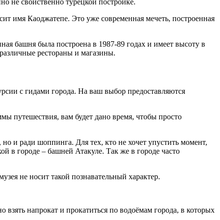
но не свойственно турецкой постройке.
осит имя Каоджатепе. Это уже современная мечеть, построенная
ная башня была построена в 1987-89 годах и имеет высоту в
различные рестораны и магазины.
урсии с гидами города. На ваш выбор предоставляются
мы путешествия, вам будет дано время, чтобы просто
но и ради шоппинга. Для тех, кто не хочет упустить момент,
ой в городе – башней Атакуле. Так же в городе часто
узея не носит такой познавательный характер.
о взять напрокат и прокатиться по водоёмам города, в которых