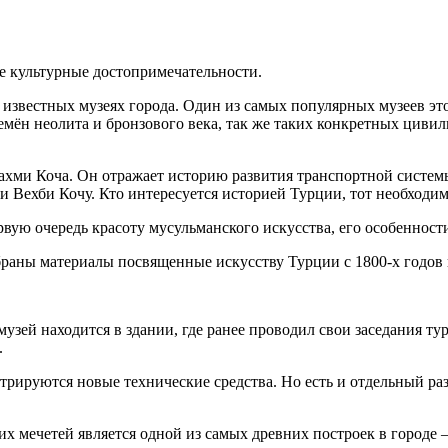
ые культурные достопримечательности.
известных музеях города. Один из самых популярных музеев эт
емён неолита и бронзового века, так же таких конкретных цивил
ахми Коча. Он отражает историю развития транспортной системы
 Вехби Кочу. Кто интересуется историей Турции, тот необходим
вую очередь красоту мусульманского искусства, его особенност
браны материалы посвященные искусству Турции с 1800-х годов 
музей находится в здании, где ранее проводил свои заседания т
.
трируются новые технические средства. Но есть и отдельный ра
х мечетей является одной из самых древних построек в городе 