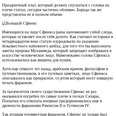
Праздничный плат, который должен спускаться с головы на
плечи статуи, сегодня частично обломан. Борода так же
представлена не в полном объеме.
Имеющиеся на лице Сфинкса раны напоминают собой следы,
которые оставляет после себя долото. Как считают историки в
четырнадцатом веке статую изуродовали по указанию
безызвестного набожного шейха, для того что бы выполнить
заветы пророка Мухаммеда, который запрещает изображать в
искусстве человеческое лицо. Мамелюками голова Сфинкса
использовалась как мишень для пушек.
Хотя еще семьсот лет назад, арабским врачом, философом и
путешественником, в его путевых заметках, лицо Сфинкса
описывалось как прекрасное, со ртом который несет изящную
печать фараонов.
За тысячелетия своего существования Сфинкс не раз
оказывался погребен по самые плечи в песках Сахары.
Попытки его откопать впервые предпринимались еще в
древности фараонами Рамзесом II и Тутмосом IV.
Так вторым упомянутым фараоном, Сфинкс не только был