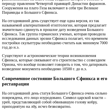
периоду правления Четвертой правящей Династии фараонов.
Сооружения на плато Гиза включают в себя три Великие
Пирамиды и Большого Сфинкса.
На сегодняшний день существует еще одна версия, из так
называемой альтернативной египтологии, которая предлагает
значительно сдвинуть в прошлое дату возведения Большого
Сфинкса. Так группа германских ученых, которая проводила
исследования данных эрозии Сфинкса полагает, что временем
постройки скульптуры необходимо считать как минимум 7000
год до н.э.
Существуют и астрономические теории возникновения
Сфинкса, которые связывают его строительство с созвездием
Ориона, что вообще позволяет говорить о том, что датировать
возведение монумента необходимо 10500 г. до н.э.
Современное состояние Большого Сфинкса и его
реставрации
На сегодняшний день статуя Большого Сфинкса очень сильно
повреждена, его лицо изуродовано. Символ царской власти –
урей, представляющий собой обвивавшую голову кобру,
приподнятую на лбу, исчез безвозвратно.