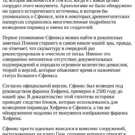
та, которая заключается в том кто, когда и с какой целью
соорудил этого монумента. Археологами не было обнаружено
ни одного исторического источника, в котором бы
упоминалось о Сфинксе, хотя в некоторых древнеегипетских
папирусах сохранились многочисленные подробности
возведения пирамид и имена их создателей.
Первое упоминание Сфинкса можно найти в рукописных
заметках Плиния старшего в самом начале нашей эры, правда,
он отмечает, что скульптуру в очередной раз
реконструировали и очистили от песка. Именно это
совершенно непонятное отсутствие документальных
подтверждений и породило огромное количество домыслов,
теорий и версий, которые объясняют время и назначение
статуи Большого Сфинкса.
Согласно официальной версии, Сфинкс был возведен под
руководством фараона Хефрена, примерно в 2500 году до
нашей эры. В доказательство этой гипотезы историки
приводят сходство блоков, которые использовались для
возведения пирамиды Хефрена и Сфинкса, а так же
обнаруженное недалеко от монумента изображение фараона
Хефрена.
Сфинкс просто идеально вписался в комплекс сооружений,
расположенных на плато Гиза, создание которого относят к