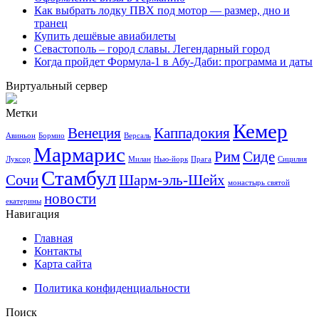
Как выбрать лодку ПВХ под мотор — размер, дно и
транец
Купить дешёвые авиабилеты
Севастополь – город славы. Легендарный город
Когда пройдет Формула-1 в Абу-Даби: программа и даты
Виртуальный сервер
Метки
Кемер
Венеция
Каппадокия
Авиньон
Бормио
Версаль
Мармарис
Рим
Сиде
Луксор
Милан
Нью-йорк
Прага
Сицилия
Стамбул
Сочи
Шарм-эль-Шейх
монастырь святой
новости
екатерины
Навигация
Главная
Контакты
Карта сайта
Политика конфиденциальности
Поиск