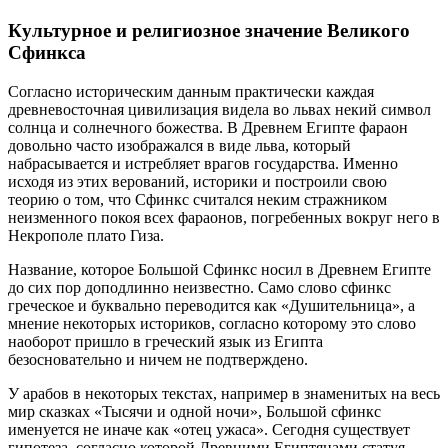
Культурное и религиозное значение Великого
Сфинкса
Согласно историческим данным практически каждая
древневосточная цивилизация видела во львах некий символ
солнца и солнечного божества. В Древнем Египте фараон
довольно часто изображался в виде льва, который
набрасывается и истребляет врагов государства. Именно
исходя из этих верований, историки и построили свою
теорию о том, что Сфинкс считался неким стражником
неизменного покоя всех фараонов, погребенных вокруг него в
Некрополе плато Гиза.
Название, которое Большой Сфинкс носил в Древнем Египте
до сих пор доподлинно неизвестно. Само слово сфинкс
греческое и буквально переводится как «Душительница», а
мнение некоторых историков, согласно которому это слово
наоборот пришло в греческий язык из Египта
безосновательно и ничем не подтверждено.
У арабов в некоторых текстах, например в знаменитых на весь
мир сказках «Тысячи и одной ночи», Большой сфинкс
именуется не иначе как «отец ужаса». Сегодня существует
гипотеза, согласно которой Древними Египтянами статуя