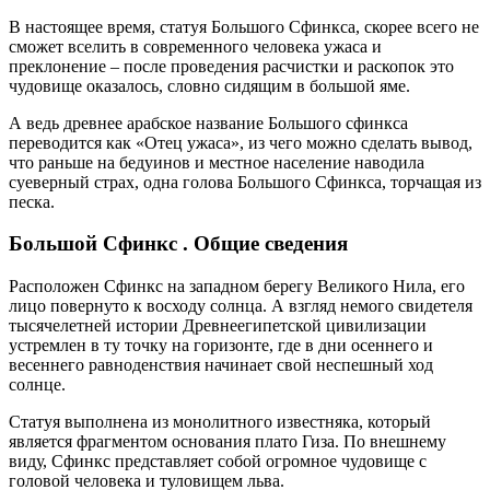
В настоящее время, статуя Большого Сфинкса, скорее всего не
сможет вселить в современного человека ужаса и
преклонение – после проведения расчистки и раскопок это
чудовище оказалось, словно сидящим в большой яме.
А ведь древнее арабское название Большого сфинкса
переводится как «Отец ужаса», из чего можно сделать вывод,
что раньше на бедуинов и местное население наводила
суеверный страх, одна голова Большого Сфинкса, торчащая из
песка.
Большой Сфинкс . Общие сведения
Расположен Сфинкс на западном берегу Великого Нила, его
лицо повернуто к восходу солнца. А взгляд немого свидетеля
тысячелетней истории Древнеегипетской цивилизации
устремлен в ту точку на горизонте, где в дни осеннего и
весеннего равноденствия начинает свой неспешный ход
солнце.
Статуя выполнена из монолитного известняка, который
является фрагментом основания плато Гиза. По внешнему
виду, Сфинкс представляет собой огромное чудовище с
головой человека и туловищем льва.