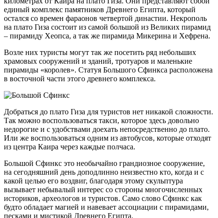
километрах от Каира на плато Гиза. Они представляют собой
единый комплекс памятников Древнего Египта, который
остался со времен фараонов четвертой династии. Некрополь
на плато Гиза состоит из самой большой из Великих пирамид
– пирамиду Хеопса, а так же пирамида Микерина и Хефрена.
Возле них туристы могут так же посетить ряд небольших
храмовых сооружений и зданий, тротуаров и маленькие
пирамиды «королев». Статуя Большого Сфинкса расположена
в восточной части этого древнего комплекса.
Добраться до плато Гиза для туристов нет никакой сложности.
Так можно воспользоваться такси, которое здесь довольно
недорогие и с удобствами доехать непосредственно до плато.
Или же воспользоваться одним из автобусов, которые отходят
из центра Каира через каждые полчаса.
Большой Сфинкс это необычайно грандиозное сооружение,
на сегодняшний день доподлинно неизвестно кто, когда и с
какой целью его воздвиг, благодаря этому скульптура
вызывает небывалый интерес со стороны многочисленных
историков, археологов и туристов. Само слово Сфинкс как
будто обладает магией и навевает ассоциации с пирамидами,
песками и мистикой Древнего Египта.