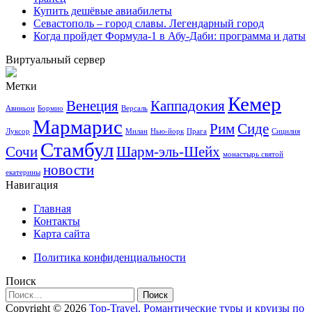
Купить дешёвые авиабилеты
Севастополь – город славы. Легендарный город
Когда пройдет Формула-1 в Абу-Даби: программа и даты
Виртуальный сервер
Метки
Кемер
Венеция
Каппадокия
Авиньон
Бормио
Версаль
Мармарис
Рим
Сиде
Луксор
Милан
Нью-йорк
Прага
Сицилия
Стамбул
Сочи
Шарм-эль-Шейх
монастырь святой
новости
екатерины
Навигация
Главная
Контакты
Карта сайта
Политика конфиденциальности
Поиск
Найти:
Copyright © 2026
Top-Travel. Романтические туры и круизы по