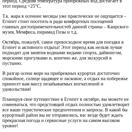
период. Средняя температура прибрежных вод достигает в
этот период +25°C.
Т.к. жара в осенние месяцы уже практически не ощущается –
Египет стоит посетить и ради комфортных посещений
главных достопримечательностей данной страны – Каирского
музея, Мемфиса, пирамид Гизы и т.д.
Октябрь, пожалуй, самое превосходное время для поездки в
Египет и активного отдыха! Этот период как нельзя лучше
подходит для занятия водными видами спорта, дайвингом,
морскими прогулками и, конечно же, для экскурсий в
пустыню.
В разгар осени море на прибрежных курортах достаточно
спокойное, солнце щадящее и ласковое, а отдых на побережье
принесет вам массу незабываемых впечатлений и
удовольствия!
Планируя свое путешествие в Египет в октябре, вы можете не
сомневаться, что предстоящий отдых полностью удовлетворит
все ваши туристические предпочтения и запросы. В какой бы
курортный район вы не отправились, вас везде будет ждать
прекрасная погода и сервисные услуги на самом высоком
уровне!