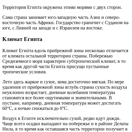
Территория Египта окружена этими морями с двух сторон.
Сама страна занимает юго-западную часть Азии и северо-
восточную часть Африки. Государство граничит с Суданом на
юге, с Ливией на западе и с Израилем на востоке.
Климат Египта
Климат Египта вдоль прибрежной зоны несколько отличается
от климата остальной территории страны. Побережью
Средиземного моря характерен субтропический климат, в то
время как другой части Египта присущи пустынные
тропические условия.
Лето здесь жаркое и сухое, зима достаточно мягкая. По мере
удаления от прибрежной зоны вглубь страны сухость воздуха
неуклонно возрастает, дневные колебания температуры
становятся все более ощутимыми и значительными. В
пустыне, например, дневная температура может достигать
60°C, а ночью снижаться до 0°C.
Воздух в Египте исключительно сухой, редко идут дожди.
Чаще всего осадки выпадают на побережье и в районе Дельты
Нила, в то время как оставшаяся часть территории получает в