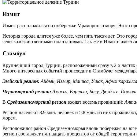
Измит
Измит расположился на побережье Мраморного моря. Этот гор
История города длится уже более, чем пять тысяч лет. Это го
сельскохозяйственными плантациями. Так же в Измите имеется
Стамбул
Крупнейший город Турции, расположенный сразу в 2-х частях 
Много интересных событий происходит в Стамбуле: междунаро
Эгейский регион:
Айдын, Измир, Маниса, Ушак, Афьонкарахисар
Черноморский регион:
Амасья, Бартын, Болу, Дюздже, Гюмюшха
В
Средиземноморский регион
входят восемь провинций:
Антал
Регион населяют 8.9 млн. человек и 5.8 млн. из них прожива
морем.
Расположился район Средиземноморья вдоль побережья на юге 
регион составляет пятнадцать процентов от общей территории 