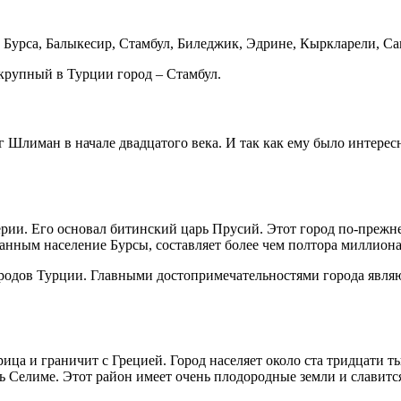
Бурса, Балыкесир, Стамбул, Биледжик, Эдрине, Кыркларели, Сак
 крупный в Турции город – Стамбул.
 Шлиман в начале двадцатого века. И так как ему было интерес
перии. Его основал битинский царь Прусий. Этот город по-пре
анным население Бурсы, составляет более чем полтора миллиона
ородов Турции. Главными достопримечательностями города являю
ица и граничит с Грецией. Город населяет около ста тридцати т
ть Селиме. Этот район имеет очень плодородные земли и славит