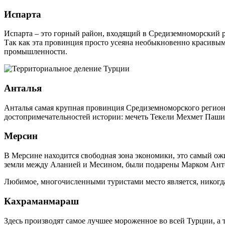
Испарта
Испарта – это горный район, входящий в Средиземноморский ре
Так как эта провинция просто усеяна необыкновенно красивым
промышленности.
Анталья
Анталья самая крупная провинция Средиземноморского регион
достопримечательностей истории: мечеть Текели Мехмет Паши,
Мерсин
В Мерсине находится свободная зона экономики, это самый ожив
земли между Аланией и Месином, были подарены Марком Ант
Любимое, многочисленными туристами место является, никогда
Кахраманмараш
Здесь производят самое лучшее мороженное во всей Турции, а