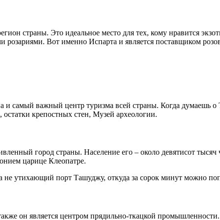
гион страны. Это идеальное место для тех, кому нравится экзо
и розариями. Вот именно Испарта и является поставщиком розо
а и самый важный центр туризма всей страны. Когда думаешь о
 остатки крепостных стен, Музей археологии.
ленный город страны. Население его – около девятисот тысяч че
онием царице Клеопатре.
 не утихающий порт Ташуджу, откуда за сорок минут можно поп
 также он является центром прядильно-ткацкой промышленности.