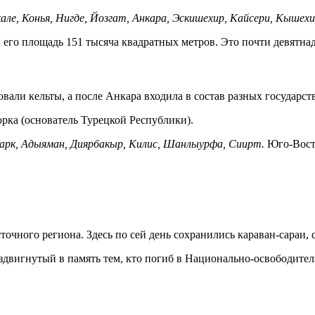
ле, Конья, Нигде, Йозгат, Анкара, Эскишехир, Кайсери, Кышехи
 его площадь 151 тысяча квадратных метров. Это почти девятна
овали кельты, а после Анкара входила в состав разных государс
рка (основатель Турецкой Республики).
арк, Адыяман, Диярбакыр, Килис, Шанлыурфа, Сиирт.
Юго-Восто
ного региона. Здесь по сей день сохранились караван-сараи, с
здвигнутый в память тем, кто погиб в Национально-освободител