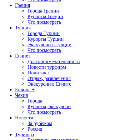
Греция
Города Греции
Курорты Греции
Что посмотреть
Турция
Города Турции
Курорты Турции
Экскурсии в турции
Что посмотреть
Египет
Достопримечательности
Новости турфирм
Политика
Отдых, развлечения
Экскурсии в Египте
Европа +
Чехия
Города
Курорты, экскурсии
Что посмотреть
Новости
За рубежом
Россия
Туринфо