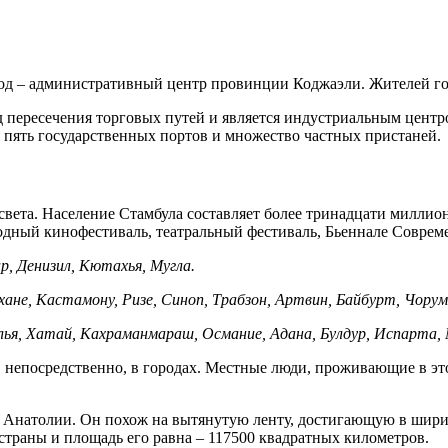
од – административный центр провинции Коджаэли. Жителей гор
род пересечения торговых путей и является индустриальным цен
 пять государственных портов и множество частных пристаней.
света. Население Стамбула составляет более тринадцати миллион
дный кинофестиваль, театральный фестиваль, Бьеннале Совреме
, Денизил, Кютахья, Мугла.
не, Кастамону, Ризе, Синоп, Трабзон, Артвин, Байбурт, Чорум, 
ья, Хатай, Кахраманмараш, Османие, Адана, Булдур, Испарта, 
ют, непосредственно, в городах. Местные люди, проживающие в э
Анатолии. Он похож на вытянутую ленту, достигающую в ширину
страны и площадь его равна – 117500 квадратных километров.