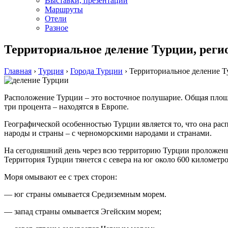
Выставки, презентации
Маршруты
Отели
Разное
Территориальное деление Турции, рег
Главная
›
Турция
›
Города Турции
›
Территориальное деление 
Расположение Турции – это восточное полушарие. Общая площа
три процента – находятся в Европе.
Географической особенностью Турции является то, что она ра
народы и страны – с черноморскими народами и странами.
На сегодняшний день через всю территорию Турции проложены
Территория Турции тянется с севера на юг около 600 километров
Моря омывают ее с трех сторон:
— юг страны омывается Средиземным морем.
— запад страны омывается Эгейским морем;