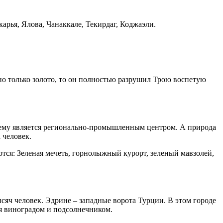
арья, Ялова, Чанаккале, Текирдаг, Коджаэли.
но только золото, то он полностью разрушил Трою воспетую
жнему является регионально-промышленным центром. А природа
 человек.
тся: Зеленая мечеть, горнолыжный курорт, зеленый мавзолей,
ысяч человек. Эдрине – западные ворота Турции. В этом городе
ся виноградом и подсолнечником.