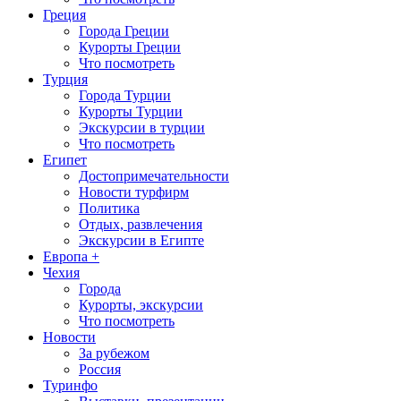
Греция
Города Греции
Курорты Греции
Что посмотреть
Турция
Города Турции
Курорты Турции
Экскурсии в турции
Что посмотреть
Египет
Достопримечательности
Новости турфирм
Политика
Отдых, развлечения
Экскурсии в Египте
Европа +
Чехия
Города
Курорты, экскурсии
Что посмотреть
Новости
За рубежом
Россия
Туринфо