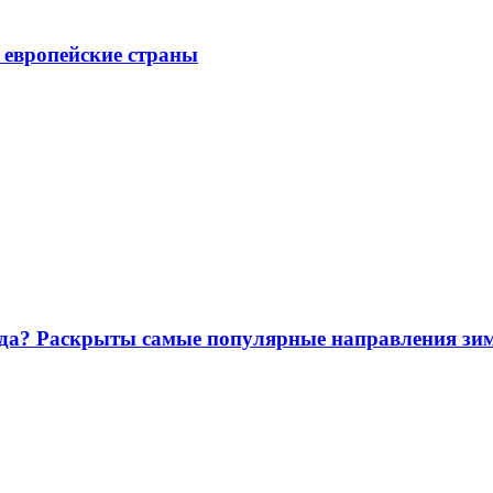
е европейские страны
лода? Раскрыты самые популярные направления зи